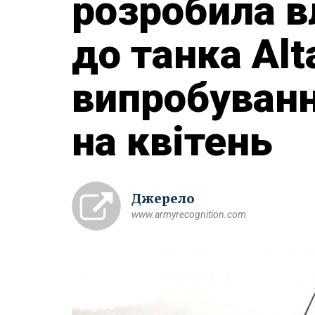
розробила в
до танка Alt
випробуванн
на квітень
Джерело
www.armyrecognition.com