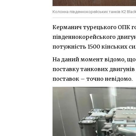
Колонна південнокорейських танків К2 Black
Керманич турецького ОПК г
південнокорейського двигуна
потужність 1500 кінських си
На даний момент відомо, що
поставку танкових двигунів 
поставок – точно невідомо.