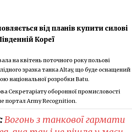
овляється від планів купити силові
Південній Кореї
ала на квітень поточного року польові
ідного зразка танка Altay, що буде оснащений
ою національної розробки Batu.
ова Секретаріату оборонної промисловості
е портал Army Recognition.
:
Вогонь з танкової гармати
ея, яка так і не пішла у маси