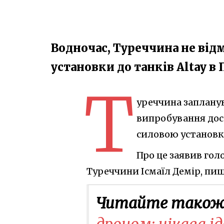
Водночас, Туреччина не відм
установки до танків Altay в 
Т
уреччина запланув
випробування досл
силовою установк
Про це заявив гол
Туреччини Ісмаїл Демір, пиш
Читайте також
дроном: цікава ід