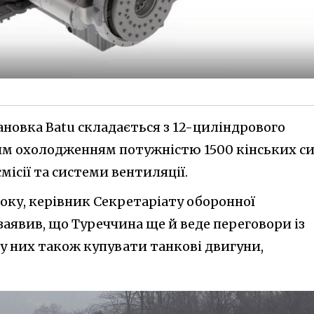
ановка Batu складається з 12-циліндрового
им охолодженням потужністю 1500 кінських си
ісії та системи вентиляції.
року, керівник Секретаріату оборонної
заявив, що Туреччина ще й веде переговори із
у них також купувати танкові двигуни,