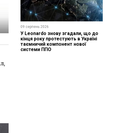
09 серпень 2026
У Leonardo знову згадали, що до
кінця року протестують в Україні
таємничий компонент нової
системи ППО
л,