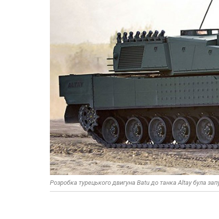
Розробка турецького двигуна Batu до танка Altay була зап