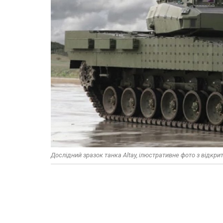
Дослідний зразок танка Altay, ілюстративне фото з відкр