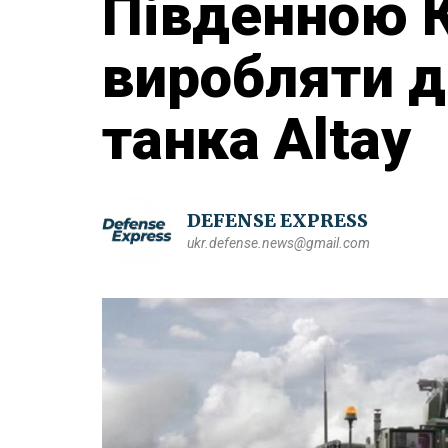
Південною 
виробляти д
танка Altay
DEFENSE EXPRESS
ukr.defense.news@gmail.com