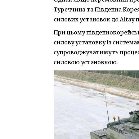
Туреччина та Південна Кор
силових установок до Altay 
При цьому південнокорейсь
силову установку із система
супроводжуватимуть процес 
силовою установкою.