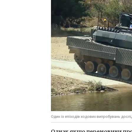
Один із епізодів ходових випробувань дослі
Однак якщо перемовини прой