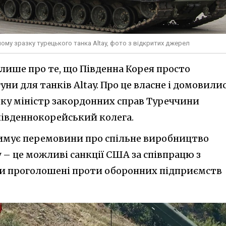
ому зразку турецького танка Altay, фото з відкритих джерел
 лише про те, що Південна Корея просто
ни для танків Altay. Про це власне і домовили
оку міністр закордонних справ Туреччини
південнокорейський колега.
римує перемовини про спільне виробництво
y – це можливі санкції США за співпрацю з
ти проголошені проти оборонних підприємств