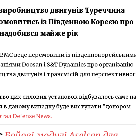
 виробництво двигунів Туреччина
 домовитись із Південною Кореєю про
знадобився майже рік
 BMC веде перемовини із південнокорейським
ніями Doosan і S&T Dynamics про організацію
цтва двигунів і трансмісій для перспективног
во цих силових установок відбувалось саме на
я в даному випадку буде виступати "донором
тал Defense News.
:
​Бойові модулі Aselsan для