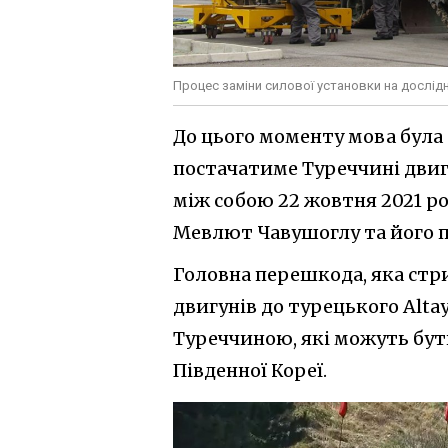
Процес заміни силової установки на дослідн
До цього моменту мова була
постачатиме Туреччині двигу
між собою 22 жовтня 2021 р
Мевлют Чавушоглу та його 
Головна перешкода, яка ст
двигунів до турецького Alta
Туреччиною, які можуть бу
Південної Кореї.