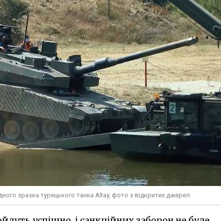
дного зразка турецького танка Altay, фото з відкритих джерел
дуть успішно, і санкційних заборон не буде,