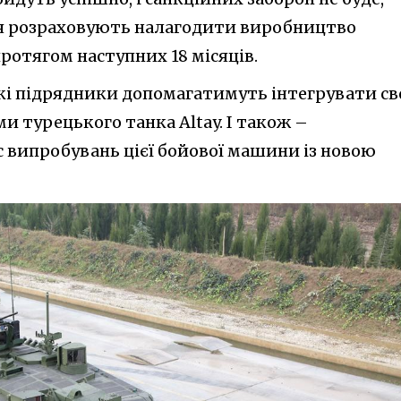
ея розраховують налагодити виробництво
протягом наступних 18 місяців.
кі підрядники допомагатимуть інтегрувати с
ми турецького танка Altay. І також –
випробувань цієї бойової машини із новою