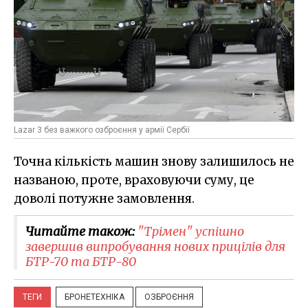
Lazar 3 без важкого озброєння у армії Сербії
Точна кількість машин знову залишилось не
названою, проте, враховуючи суму, це
доволі потужне замовлення.
Читайте також:
"Трімен" успішно
завершив випробування нових прицілів для
БТР-70 та БТР-80
ТЕГИ
БРОНЕТЕХНІКА
ОЗБРОЄННЯ