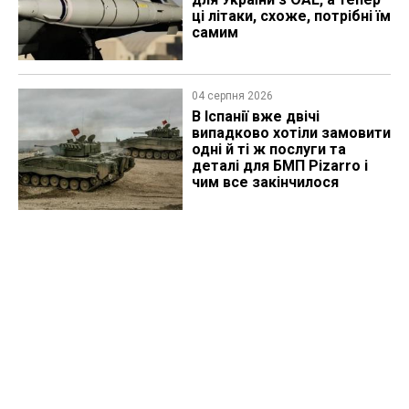
ці літаки, схоже, потрібні їм
самим
04 серпня 2026
В Іспанії вже двічі
випадково хотіли замовити
одні й ті ж послуги та
деталі для БМП Pizarro і
чим все закінчилося