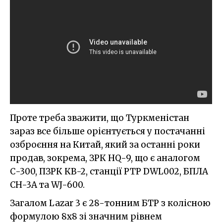
Проте треба зважити, що Туркменістан
зараз все більше орієнтується у постачанні
озброєння на Китай, який за останні роки
продав, зокрема, ЗРК HQ-9, що є аналогом
С-300, ПЗРК КВ-2, станції РТР DWL002, БПЛА
CH-3A та WJ-600.
Загалом Lazar 3 є 28-тонним БТР з колісною
формулою 8х8 зі значним рівнем