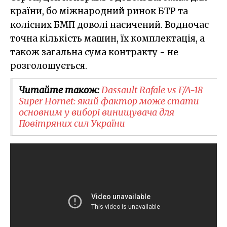
країни, бо міжнародний ринок БТР та
колісних БМП доволі насичений. Водночас
точна кількість машин, їх комплектація, а
також загальна сума контракту - не
розголошується.
Читайте також:
Dassault Rafale vs F/A-18
Super Hornet: який фактор може стати
основним у виборі винищувача для
Повітряних сил України