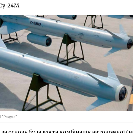
Су-24М.
 "Радуга"
 за основу була взята комбінація автономної (н