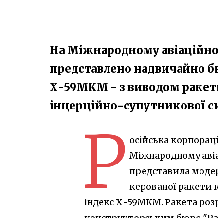
На Міжнародному авіаційно-
представлено надвичайно б
Х-59МКМ​ - з виводом ракет
інцерційно-супутникової с
Р
осійська корпорац
Міжнародному аві
представила модер
керованої ракети 
індекс Х-59МКМ. Ракета ро
конструкторським бюро "Рад