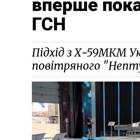
вперше пок
ГСН
Підхід з Х-59МКМ У
повітряного "Непт