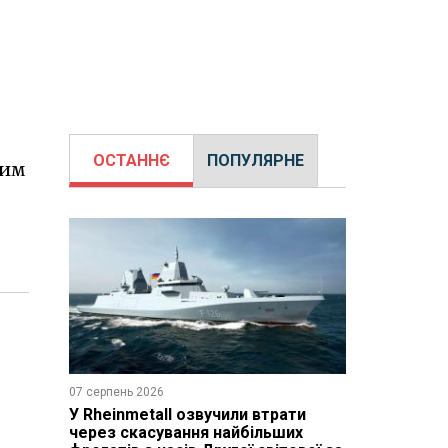
ОСТАННЄ
ПОПУЛЯРНЕ
ним
07 серпень 2026
У Rheinmetall озвучили втрати
через скасування найбільших