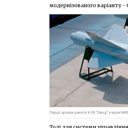
модернізованого варіанту - 
Перші зразки ракети Х-59 "Овод" у музеї МКБ
Тоді для системи управління