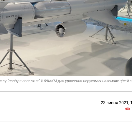
асу "повітря-поверхня" Х-59МКМ для ураження нерухомих наземних цілей з
23 липня 2021, 