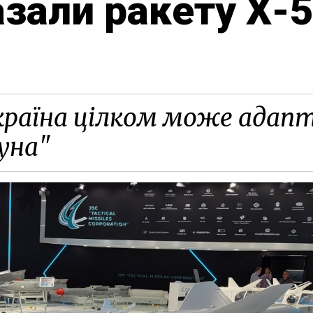
азали ракету Х-
країна цілком може адапт
уна"