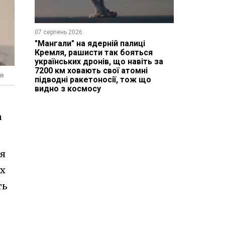
07 серпень 2026
"Мангали" на ядерній палиці
Кремля, рашисти так бояться
українських дронів, що навіть за
7200 км ховають свої атомні
єв
підводні ракетоносії, тож що
видно з космосу
а
Ця
их
ть