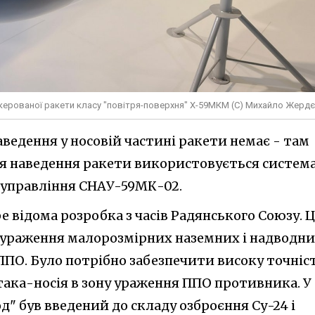
 керованої ракети класу "повітря-поверхня" Х-59МКМ (С) Михайло Жерд
ведення у носовій частині ракети немає - там
я наведення ракети використовується систем
 управління СНАУ-59МК-02.
е відома розробка з часів Радянського Союзу. 
б ураження малорозмірних наземних і надводн
ППО. Було потрібно забезпечити високу точніс
така-носія в зону ураження ППО противника. У
д" був введений до складу озброєння Су-24 і