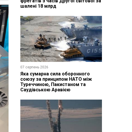
фрегатів з часів Другої світової за
шалені 18 млрд
07 серпень 2026
Яка сумарна сила оборонного
союзу за принципом НАТО між
Туреччиною, Пакистаном та
Саудівською Аравією