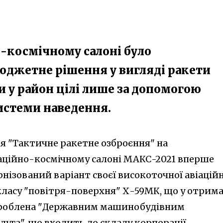
космічному салоні ​було
юджетне рішення у вигляді ракети
и у район цілі лише за допомогою
истеми наведення.
ія "Тактичне ракетне озброєння" на
аційно-космічному салоні МАКС-2021 вперше
нізований варіант своєї високоточної авіаційн
класу "повітря-поверхня" Х-59МК, що у отрим
зроблена "Державним машинобудівним
уга", що входить до складу корпорації