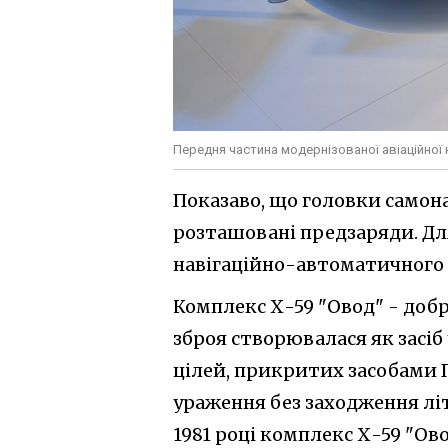
Передня частина модернізованої авіаційної
Показаво, що головки самона
розташовані предзаряди. Дл
навігаційно-автоматичного
Комплекс Х-59 "Овод" - добр
зброя створювалася як засі
цілей, прикритих засобами 
ураження без заходження лі
1981 році комплекс Х-59 "Ово