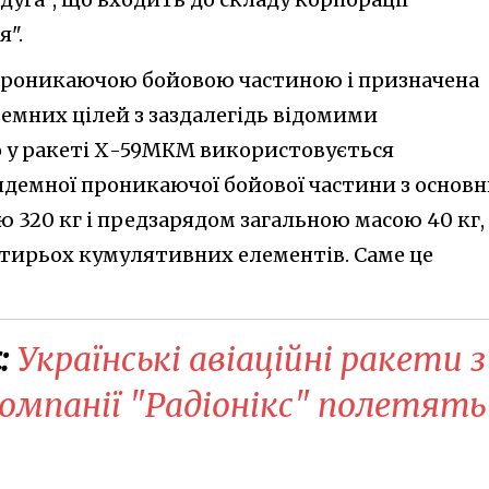
я".
роникаючою бойовою частиною і призначена
емних цілей з заздалегідь відомими
о у ракеті Х-59МКМ використовується
ндемної проникаючої бойової частини з основ
320 кг і предзарядом загальною масою 40 кг,
отирьох кумулятивних елементів. Саме це
:
Українські авіаційні ракети з
омпанії "Радіонікс" полетять