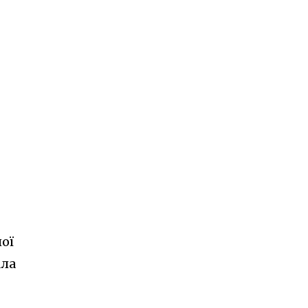
ої
ала