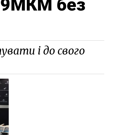
59МКМ без
увати і до свого