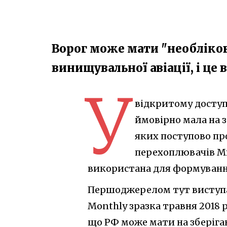
Ворог може мати "необліков
винищувальної авіації, і це
У
відкритому доступі
ймовірно мала на з
яких поступово пр
перехоплювачів Ми
використана для формування 
Першоджерелом тут виступає 
Monthly зразка травня 2018 р
що РФ може мати на зберіган