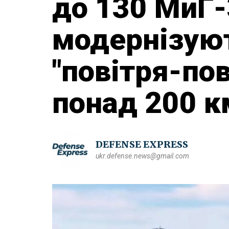
до 130 МиГ-
модернізуют
"повітря-по
понад 200 к
DEFENSE EXPRESS
ukr.defense.news@gmail.com