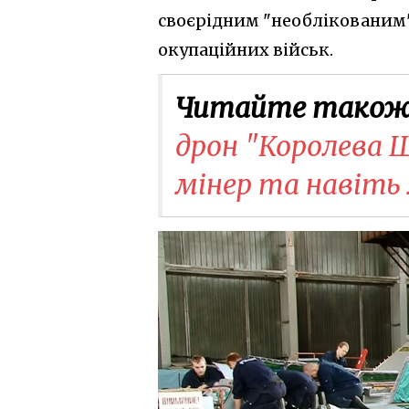
своєрідним "необлікованим"
окупаційних військ.
Читайте також
дрон "Королева Ш
мінер та навіть