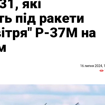
31, які
ь під ракети
вітря" Р-37М на
м
16 липня 2024, 