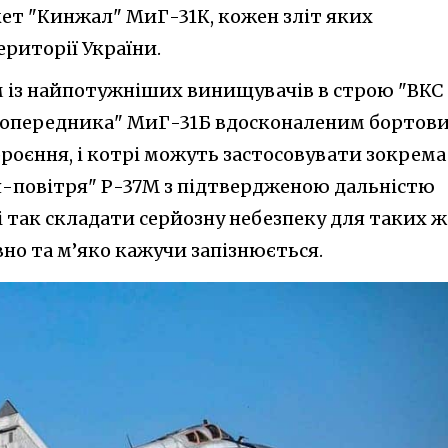
кет "Кинжал" МиГ-31К, кожен зліт яких
ериторії України.
м із найпотужніших винищувачів в строю "ВКС
 "попередника" МиГ-31Б вдосконаленим бортов
роєння, і котрі можуть застосовувати зокрема
я-повітря" Р-37М з підтвердженою дальністю
 і так складати серйозну небезпеку для таких ж
вно та м’яко кажучи запізнюється.