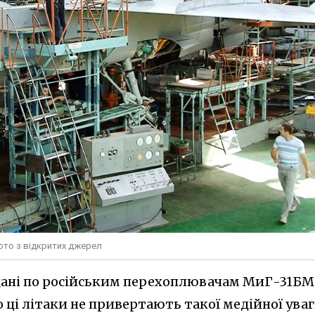
фото з відкритих джерел
 дані по російським перехоплювачам МиГ-31БМ
о ці літаки не привертають такої медійної уваг