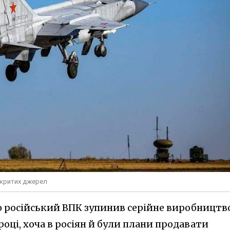
дкритих джерел
о російський ВПК зупинив серійне виробництв
році, хоча в росіян й були плани продавати