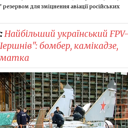
 резервом для зміцнення авіації російських
:
Найбільший український FPV
ершнів": бомбер, камікадзе,
 матка