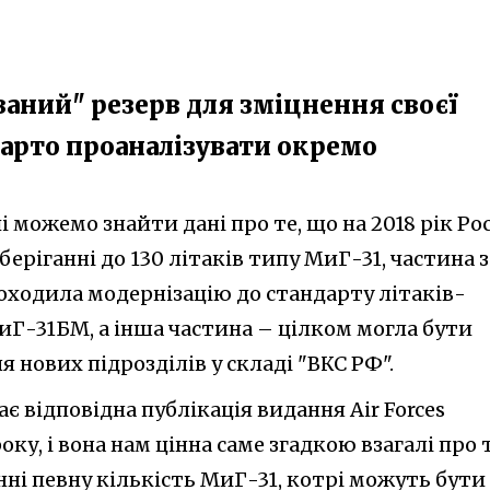
аний" резерв для зміцнення своєї
 варто проаналізувати окремо
 можемо знайти дані про те, що на 2018 рік Рос
беріганні до 130 літаків типу МиГ-31, частина з
оходила модернізацію до стандарту літаків-
Г-31БМ, а інша частина – цілком могла бути
нових підрозділів у складі "ВКС РФ".
відповідна публікація видання Air Forces
оку, і вона нам цінна саме згадкою взагалі про т
ні певну кількість МиГ-31, котрі можуть бути