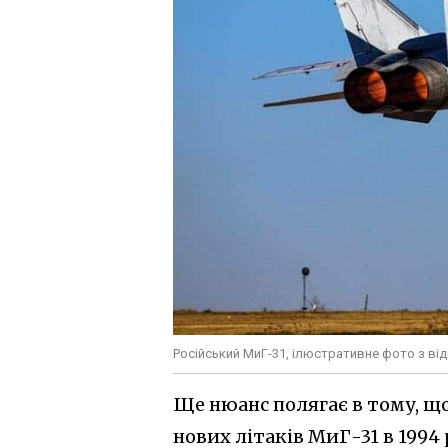
Російський МиГ-31, ілюстративне фото з ві
Ще нюанс полягає в тому, щ
нових літаків МиГ-31 в 1994 