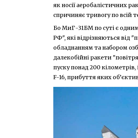
як носії аеробалістичних ра
спричиняє тривогу по всій т
Бо МиГ-31БМ по суті є одни
РФ", які відрізняються від
обладнанням та набором озб
далекобійні ракети "повітр
пуску понад 200 кілометрів,
F-16, прибуття яких об’єкти