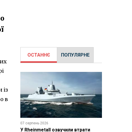
по
ї
ОСТАННЄ
ПОПУЛЯРНЕ
них
рі
 із
о в
07 серпень 2026
У Rheinmetall озвучили втрати