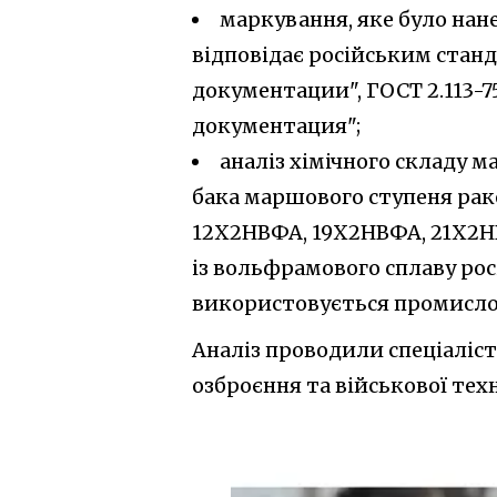
маркування, яке було нане
відповідає російським стан
документации", ГОСТ 2.113-
документация";
аналіз хімічного складу м
бака маршового ступеня рак
12Х2НВФА, 19Х2НВФА, 21Х2НВ
із вольфрамового сплаву рос
використовується промисло
Аналіз проводили спеціаліс
озброєння та військової тех