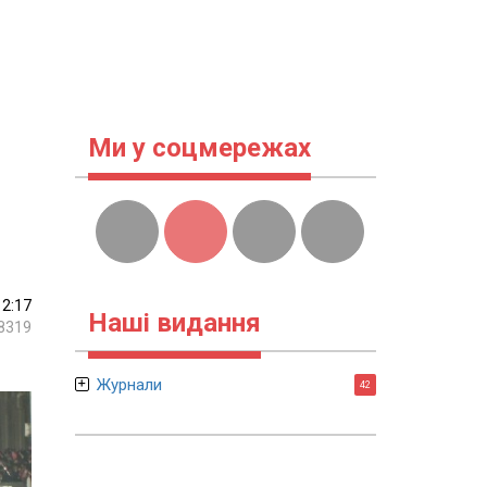
Ми у соцмережах
12:17
Наші видання
8319
Журнали
42