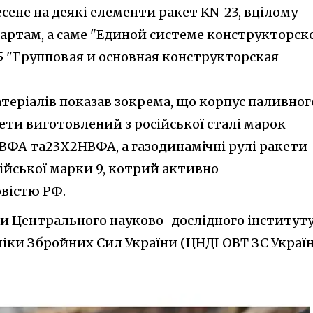
сене на деякі елементи ракет KN-23, вцілому
дартам, а саме "Единой системе конструкторск
75 "Групповая и основная конструкторская
атеріалів показав зокрема, що корпус паливног
ети виготовлений з російської сталі марок
ФА та23Х2НВФА, а газодинамічні рулі ракети
ійської марки 9, котрий активно
вістю РФ.
ти Центрального науково-дослідного інститут
ніки Збройних Сил України (ЦНДІ ОВТ ЗС Украї