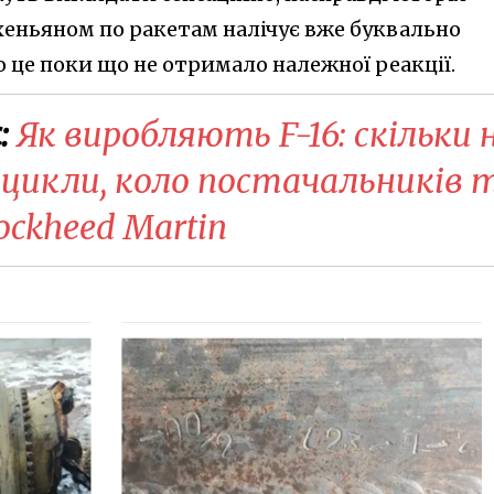
хеньяном по ракетам налічує вже буквально
то це поки що не отримало належної реакції.
:
Як виробляють F-16: скільки 
і цикли, коло постачальників 
ockheed Martin