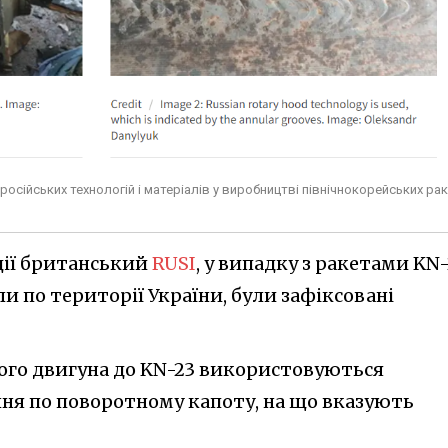
осійських технологій і матеріалів у виробництві північнокорейських ра
ації британський
RUSI
, у випадку з ракетами KN-
и по території України, були зафіксовані
го двигуна до KN-23 використовуються
ння по поворотному капоту, на що вказують