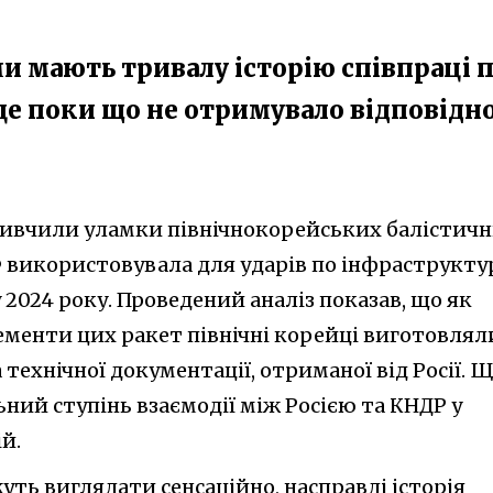
 мають тривалу історію співпраці 
це поки що не отримувало відповідно
 вивчили уламки північнокорейських балістич
Ф використовувала для ударів по інфраструкту
 2024 року. Проведений аналіз показав, що як
менти цих ракет північні корейці виготовляли
ехнічної документації, отриманої від Росії. Щ
ний ступінь взаємодії між Росією та КНДР у
й.
уть виглядати сенсаційно, насправді історія