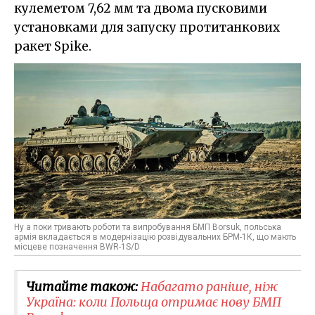
кулеметом 7,62 мм та двома пусковими
установками для запуску протитанкових
ракет Spike.
Ну а поки тривають роботи та випробування БМП Borsuk, польська
армія вкладається в модернізацію розвідувальних БРМ-1К, що мають
місцеве позначення BWR-1S/D
Читайте також:
​Набагато раніше, ніж
Україна: коли Польща отримає нову БМП