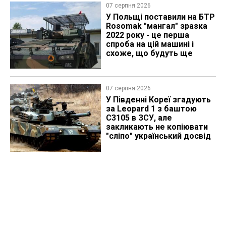
07 серпня 2026
У Польщі поставили на БТР
Rosomak "мангал" зразка
2022 року - це перша
спроба на цій машині і
схоже, що будуть ще
07 серпня 2026
У Південні Кореї згадують
за Leopard 1 з баштою
C3105 в ЗСУ, але
закликають не копіювати
"сліпо" український досвід