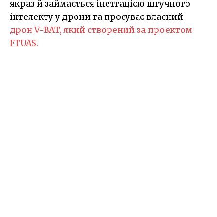
якраз й займається інетгацією штучного
інтелекту у дрони та просуває власний
дрон V-BAT, який створений за проектом
FTUAS.