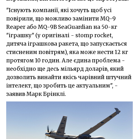
"Існують компанії, які хочуть щоб усі
повірили, що можливо замінити MQ-9
Reaper або MQ-9B SeaGuardian на 50-кг
"іграшку" (у оригіналі - stomp rocket,
дитяча іграшкова ракета, що запускається
стисненим повітрям), яка може нести 12 кг
протягом 10 годин. Але єдина проблема -
необхідно ще десь мільярд доларів, який
дозволить винайти якісь чарівний штучний
інтелект, що зробить це актуальним", -
заявив Марк Брінклі.