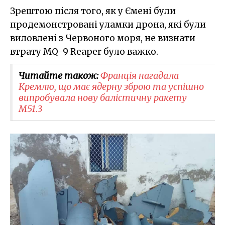
Зрештою після того, як у Ємені були
продемонстровані уламки дрона, які були
виловлені з Червоного моря, не визнати
втрату MQ-9 Reaper було важко.
Читайте також:
Франція нагадала
Кремлю, що має ядерну зброю та успішно
випробувала нову балістичну ракету
M51.3