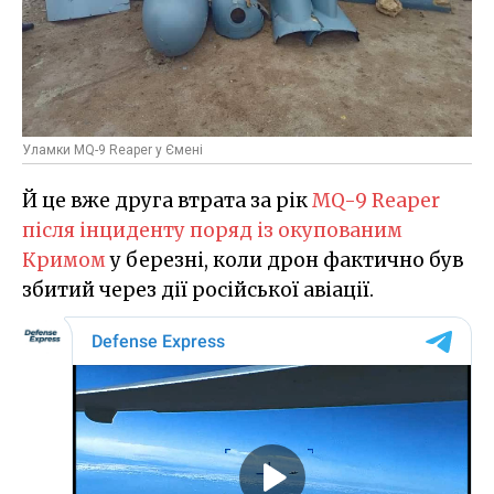
Уламки MQ-9 Reaper у Ємені
Й це вже друга втрата за рік
MQ-9 Reaper
після інциденту поряд із окупованим
Кримом
у березні, коли дрон фактично був
збитий через дії російської авіації.