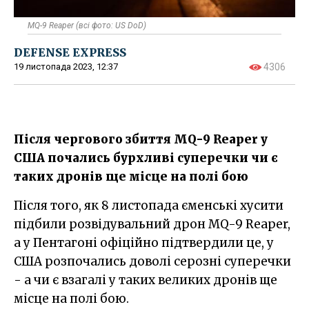
MQ-9 Reaper (всі фото: US DoD)
DEFENSE EXPRESS
19 листопада 2023, 12:37
4306
Після чергового збиття MQ-9 Reaper у
США почались бурхливі суперечки чи є
таких дронів ще місце на полі бою
Після того, як 8 листопада єменські хусити
підбили розвідувальний дрон MQ-9 Reaper,
а у Пентагоні офіційно підтвердили це, у
США розпочались доволі серозні суперечки
- а чи є взагалі у таких великих дронів ще
місце на полі бою.