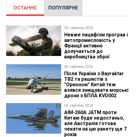
ОСТАННЄ
ПОПУЛЯРНЕ
06 серпень 2026
Невже пацифізм програв і
автопромисловість у
Франції активно
долучається до
виробництва зброї
06 серпень 2026
Після України з Bayraktar
TB2 та рашистів з
"Орионом" Китай теж
взявся знищувати морські
дрони з БПЛА KVD002
06 серпень 2026
AIM-260A JATM проти
Китаю буде недостаньо,
але Австралія готова
чекати на цю ракету ще 7
років