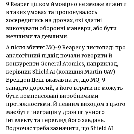
9 Reaper цілком ймовірно не зможе вижити
в таких умовах та пропонувалось
зосередитись на дронах, які здатні
виконувати оборонні маневри, або бути
меншими та девшими.
А після збиття MQ-9 Reaper у листопаді про
аналогічний підхід почали говорити й
конкуренти General Atomics, наприклад,
керівник Shield AI (колишня Martin UAV)
Брендон Ценг вказав на те, що MQ-9
занадто дорогий, а його втрати не можуть
бути компенсовані виробничими
протяжностями. Й певним виходом з цього
має бути інеграція у дрон штучного
інтелекту та перегляд його завдань.
Водночас треба зазначити, що Shield AI