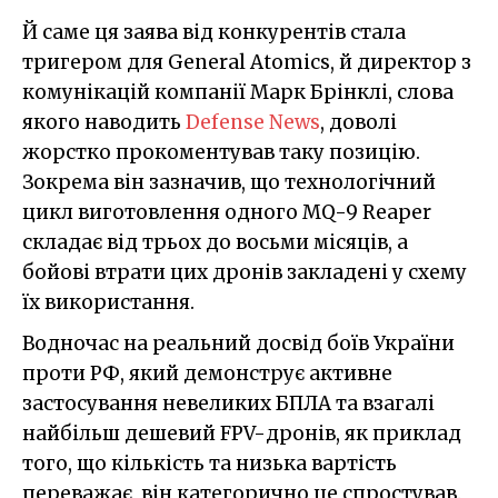
Й саме ця заява від конкурентів стала
тригером для General Atomics, й директор з
комунікацій компанії Марк Брінклі, слова
якого наводить
Defense News
, доволі
жорстко прокоментував таку позицію.
Зокрема він зазначив, що технологічний
цикл виготовлення одного MQ-9 Reaper
складає від трьох до восьми місяців, а
бойові втрати цих дронів закладені у схему
їх використання.
Водночас на реальний досвід боїв України
проти РФ, який демонструє активне
застосування невеликих БПЛА та взагалі
найбільш дешевий FPV-дронів, як приклад
того, що кількість та низька вартість
переважає, він категорично це спростував.