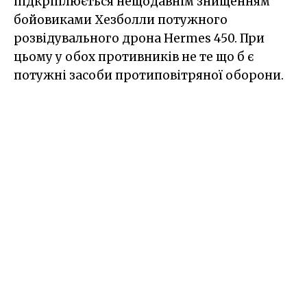
підкріплюється нещодавнім знищенням
бойовиками Хезболли потужного
розвідувального дрона Hermes 450. При
цьому у обох противників не те що б є
потужні засоби протиповітряної оборони.