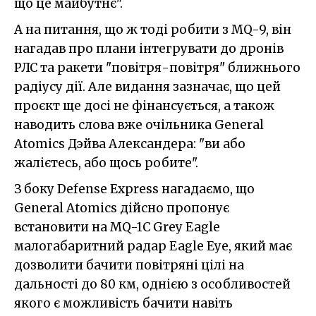
що це майбутнє".
А на питання, що ж тоді робити з MQ-9, він
нагадав про плани інтегрувати до дронів
РЛС та ракети "повітря-повітря" ближнього
радіусу дії. Але видання зазначає, що цей
проєкт ще досі не фінансується, а також
наводить слова вже очільника General
Atomics Дэйва Александера: "ви або
жалієтесь, або щось робите".
З боку Defense Express нагадаємо, що
General Atomics дійсно пропонує
встановити на MQ-1C Grey Eagle
малогабаритний радар Eagle Eye, який має
дозволити бачити повітряні цілі на
дальності до 80 км, однією з особливостей
якого є можливість бачити навіть