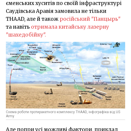
єменських хуситів по своїй інфраструктурі
Саудівська Аравія замовила не тільки
THAAD, але й також
російський "Панцырь"
та навіть
отримала китайську лазерну
"шахедобійку".
Схема роботи протиракетного комплексу THAAD, інфографіка від US
Army
Але попри усі можливі фактори, приклад