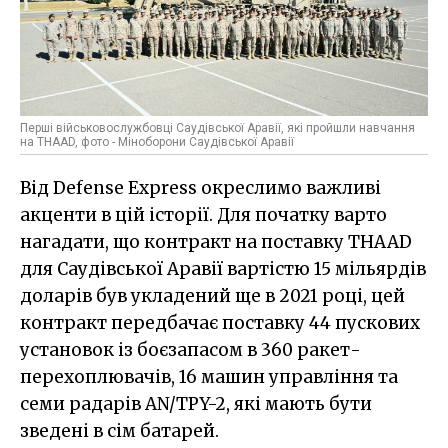
Перші військовослужбовці Саудівської Аравії, які пройшли навчання
на THAAD, фото - Міноборони Саудівської Аравії
Від Defense Express окреслимо важливі
акценти в цій історії. Для початку варто
нагадати, що контракт на поставку THAAD
для Саудівської Аравії вартістю 15 мільярдів
доларів був укладений ще в 2021 році, цей
контракт передбачає поставку 44 пускових
установок із боєзапасом в 360 ракет-
перехоплювачів, 16 машин управління та
семи радарів AN/TPY-2, які мають бути
зведені в сім батарей.