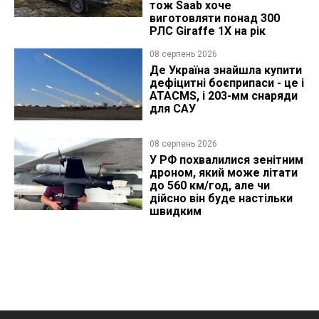
тож Saab хоче
виготовляти понад 300
РЛС Giraffe 1X на рік
08 серпень 2026
Де Україна знайшла купити
дефіцитні боєприпаси - це і
ATACMS, і 203-мм снаряди
для САУ
08 серпень 2026
У РФ похвалилися зенітним
дроном, який може літати
до 560 км/год, але чи
дійсно він буде настільки
швидким