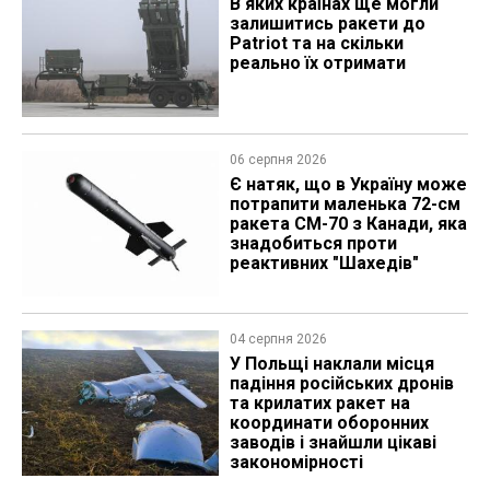
В яких країнах ще могли
залишитись ракети до
Patriot та на скільки
реально їх отримати
06 серпня 2026
Є натяк, що в Україну може
потрапити маленька 72-см
ракета CM-70 з Канади, яка
знадобиться проти
реактивних "Шахедів"
04 серпня 2026
У Польщі наклали місця
падіння російських дронів
та крилатих ракет на
координати оборонних
заводів і знайшли цікаві
закономірності