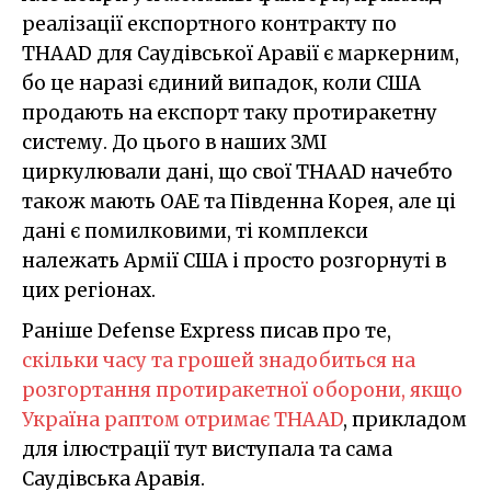
реалізації експортного контракту по
THAAD для Саудівської Аравії є маркерним,
бо це наразі єдиний випадок, коли США
продають на експорт таку протиракетну
систему. До цього в наших ЗМІ
циркулювали дані, що свої THAAD начебто
також мають ОАЕ та Південна Корея, але ці
дані є помилковими, ті комплекси
належать Армії США і просто розгорнуті в
цих регіонах.
Раніше Defense Express писав про те,
скільки часу та грошей знадобиться на
розгортання протиракетної оборони, якщо
Україна раптом отримає THAAD
, прикладом
для ілюстрації тут виступала та сама
Саудівська Аравія.