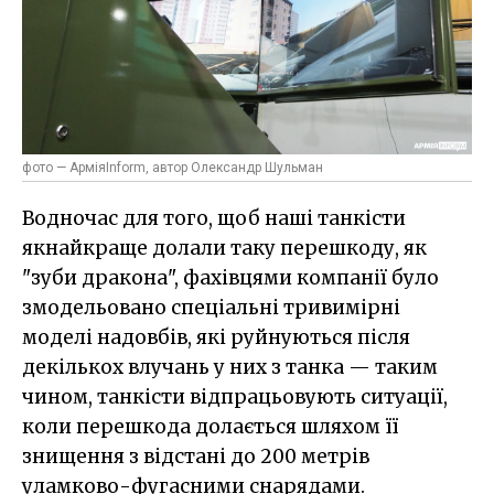
фото — АрміяInform, автор Олександр Шульман
Водночас для того, щоб наші танкісти
якнайкраще долали таку перешкоду, як
"зуби дракона", фахівцями компанії було
змодельовано спеціальні тривимірні
моделі надовбів, які руйнуються після
декількох влучань у них з танка — таким
чином, танкісти відпрацьовують ситуації,
коли перешкода долається шляхом її
знищення з відстані до 200 метрів
уламково-фугасними снарядами.