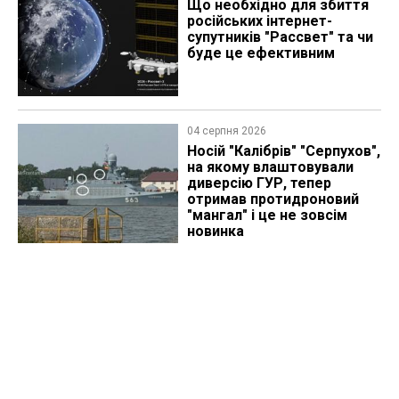
Що необхідно для збиття
російських інтернет-
супутників "Рассвет" та чи
буде це ефективним
04 серпня 2026
Носій "Калібрів" "Серпухов",
на якому влаштовували
диверсію ГУР, тепер
отримав протидроновий
"мангал" і це не зовсім
новинка