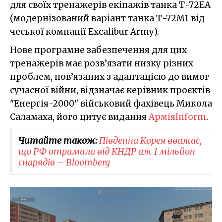
для своїх тренажерів екіпажів танка Т-72ЕА
(модернізований варіант танка Т-72М1 від
чеської компанії Excalibur Army).
Нове програмне забезпечення для цих
тренажерів має розв’язати низку різних
проблем, пов’язаних з адаптацією до вимог
сучасної війни, відзначає керівник проєктів
"Енергія-2000" військовий фахівець Микола
Саламаха, його цитує видання
АрміяInform
.
Читайте також:
Південна Корея вважає,
що РФ отримала від КНДР аж 1 мільйон
снарядів – Bloomberg