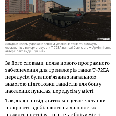
Завдяки новим удосконаленням українські танкісти зможуть
ефективніше використовувати Т-72ЕА на полі бою, фото — АрміяInform,
автор Олександр Шульман
За його словами, поява нового програмного
забезпечення для тренажерів танка Т-72ЕА
передусім була пов’язана з нагальною
вимогою підготовки танкістів для боїв у
населених пунктах, передусім у місті.
Так, якщо на відкритих місцевостях танки
працюють здебільшого на дальностях
прямого пострілу, то під час боїв у місті