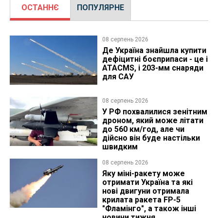
ОСТАННЄ
ПОПУЛЯРНЕ
08 серпень 2026
Де Україна знайшла купити
дефіцитні боєприпаси - це і
ATACMS, і 203-мм снаряди
для САУ
08 серпень 2026
У РФ похвалилися зенітним
дроном, який може літати
до 560 км/год, але чи
дійсно він буде настільки
швидким
08 серпень 2026
Яку міні-ракету може
отримати Україна та які
нові двигуни отримала
крилата ракета FP-5
"Фламінго", а також інші
новини тижня