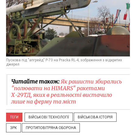
Пускова під "апгрейд" Р-73 на Pracka RL-4, зображення з відкритих
джерел
Читайте також:
Як рашисти збирались
"полювати на HIMARS" ракетами
Х-29ТД, яких в реальності вистачило
лише на ферму та міст
ТЕГИ
ВІЙСЬКОВІ ТЕХНОЛОГІЇ
ВІЙСЬКОВА ІСТОРІЯ
ЗРК
ПРОТИПОВІТРЯНА ОБОРОНА