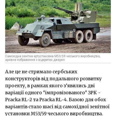
Самохідна зенітна артустановка M53/59 чеського виробництва,
архівне зображення з відкритих джерел
Але це не стримало сербських
конструкторів від подальшого розвитку
проекту, в рамках якого з’явились дві
варіації одного "імпровізованого" ЗРК -
Pracka RL-2 та Pracka RL-4. Базою для обох
варіантів стало шасі від самохідної зенітної
установки M53/59 чеського виробництва.