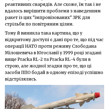
реактивних снарядів. Але схоже, їм так і не
вдалось вирішити проблеми з наведенням
ракет із цих "імпровізованих" ЗРК для
стрільби по повітряним цілям.
Тому й виникла така картина, що у
відкритому доступі є дані про те, що під час
операції НАТО проти режиму Слободана
Мілошевича в Югославії у 1999 році згадані
вище Pracka RL-2 та Pracka RL-4 були в
строю, але жодної згадки про те, що ці
засоби ППО бодай в одному епізоді успішно
відстрілялись.