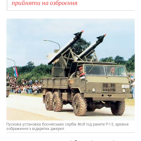
прийняти на озброєння
Пускова установка боснійських сербів Atoll під ракети Р-13, архівне
зображення з відкритих джерел