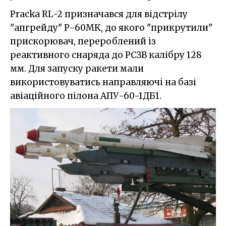
Pracka RL-2 призначався для відстрілу
"апгрейду" Р-60МК, до якого "прикрутили"
прискорювач, перероблений із
реактивного снаряда до РСЗВ калібру 128
мм. Для запуску ракети мали
використовуватись направляючі на базі
авіаційного пілона АПУ-60-1ДБ1.