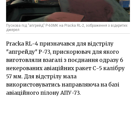
Пускова під "апгрейд" Р-60МК на Pracka RL-2, зображення з відкритих
джерел
Pracka RL-4 призначався для відстрілу
"апгрейду" Р-73, прискорювач для якого
виготовляли взагалі з поєднання одразу 6
некерованих авіаційних ракет С-5 калібру
57 мм. Для відстрілу мала
використовуватись направляюча на базі
авіаційного пілону АПУ-73.