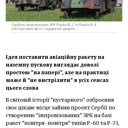
Сербські імпровізовані ЗРК Pracka RL-2 та Pracka RL-4,
ілюстративне фото з відкритих джерел
Ідея поставити авіаційну ракету на
наземну пускову виглядає доволі
простою "на папері", але на практиці
може й "не вистрілити" в усіх сенсах
цього слова
В світовій історії "кустарного" озброєння
своє цікаве місце зайняв проект Сербії по
створенню "імпровізованих" ЗРК на базі
ракет "повітря-повітря" типів Р-60 та Р-73,