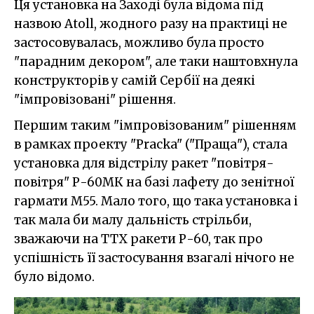
Ця установка на Заході була відома під
назвою Atoll, жодного разу на практиці не
застосовувалась, можливо була просто
"парадним декором", але таки наштовхнула
конструкторів у самій Сербії на деякі
"імпровізовані" рішення.
Першим таким "імпровізованим" рішенням
в рамках проекту "Pracka" ("Праща"), стала
установка для відстрілу ракет "повітря-
повітря" Р-60МК на базі лафету до зенітної
гармати M55. Мало того, що така установка і
так мала би малу дальність стрільби,
зважаючи на ТТХ ракети Р-60, так про
успішність її застосування взагалі нічого не
було відомо.