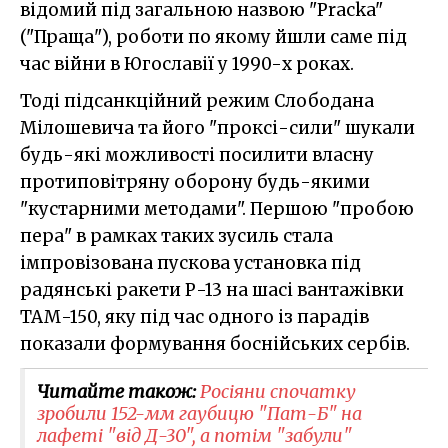
відомий під загальною назвою "Pracka"
("Праща"), роботи по якому йшли саме під
час війни в Югославії у 1990-х роках.
Тоді підсанкційний режим Слободана
Мілошевича та його "проксі-сили" шукали
будь-які можливості посилити власну
протиповітряну оборону будь-якими
"кустарними методами". Першою "пробою
пера" в рамках таких зусиль стала
імпровізована пускова установка під
радянські ракети Р-13 на шасі вантажівки
ТАМ-150, яку під час одного із парадів
показали формування боснійських сербів.
Читайте також:
Росіяни спочатку
зробили 152-мм гаубицю "Пат-Б" на
лафеті "від Д-30", а потім "забули"