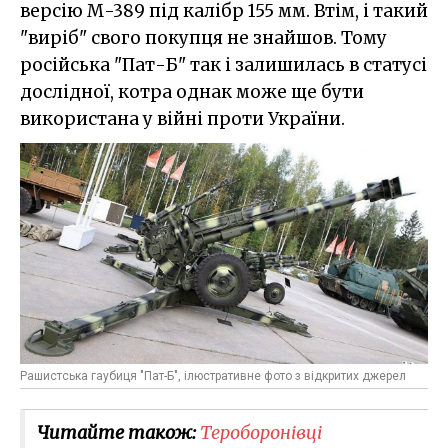
версію М-389 під калібр 155 мм. Втім, і такий
"виріб" свого покупця не знайшов. Тому
російська "Пат-Б" так і залишилась в статусі
дослідної, котра однак може ще бути
використана у війні проти України.
Рашистська гаубиця "Пат-Б", ілюстративне фото з відкритих джерел
Читайте також:
Тероборонівці