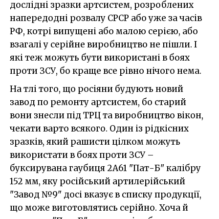
дослідні зразки артсистем, розроблених
напередодні розвалу СРСР або уже за часів
РФ, котрі випущені або малою серією, або
взагалі у серійне виробництво не пішли. І
які теж можуть бути використані в боях
проти ЗСУ, бо краще все рівно нічого нема.
На тлі того, що росіяни будують новий
завод по ремонту артсистем, бо старий
вони знесли під ТРЦ та виробництво вікон,
чекати варто всякого. Один із рідкісних
зразків, який рашисти цілком можуть
використати в боях проти ЗСУ –
буксирувана гаубиця 2А61 "Пат-Б" калібру
152 мм, яку російський артилерійський
"Завод №9" досі вказує в списку продукції,
що може виготовлятись серійно. Хоча й