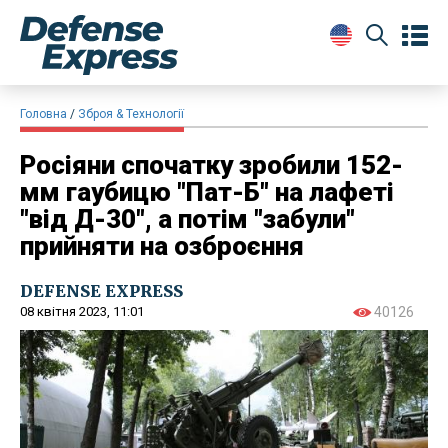
Головна
Зброя & Технології
Росіяни спочатку зробили 152-
мм гаубицю "Пат-Б" на лафеті
"від Д-30", а потім "забули"
прийняти на озброєння
DEFENSE EXPRESS
08 квітня 2023, 11:01
40126