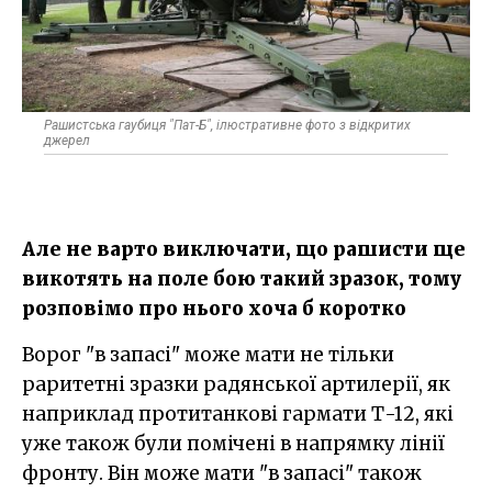
Рашистська гаубиця "Пат-Б", ілюстративне фото з відкритих
джерел
Але не варто виключати, що рашисти ще
викотять на поле бою такий зразок, тому
розповімо про нього хоча б коротко
Ворог "в запасі" може мати не тільки
раритетні зразки радянської артилерії, як
наприклад протитанкові гармати Т-12, які
уже також були помічені в напрямку лінії
фронту. Він може мати "в запасі" також