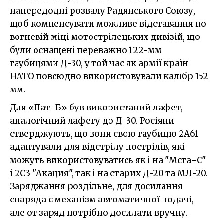
напередодні розвалу Радянського Союзу,
щоб компенсувати можливе відставання по
вогневій міці мотострілецьких дивізій, що
були оснащені переважно 122-мм
гаубицями Д-30, у той час як армії країн
НАТО повсюдно використовували калібр 152
мм.
Для «Пат-Б» був використаний лафет,
аналогічний лафету до Д-30. Росіяни
стверджують, що вони свою гаубицю 2А61
адаптували для відстрілу пострілів, які
можуть використовуватись як і на "Мста-С"
і 2С3 "Акация", так і на старих Д-20 та МЛ-20.
Заряджання роздільне, для досилання
снаряда є механізм автоматичної подачі,
але от заряд потрібно досилати вручну.