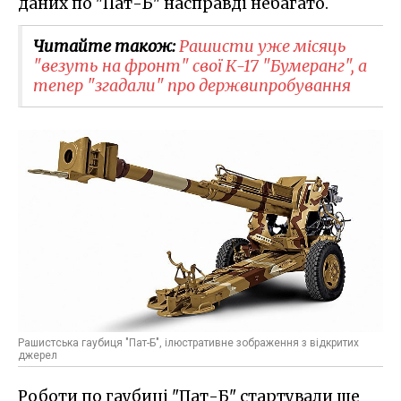
даних по "Пат-Б" насправді небагато.
Читайте також:
Рашисти уже місяць
"везуть на фронт" свої К-17 "Бумеранг", а
тепер "згадали" про держвипробування
Рашистська гаубиця "Пат-Б", ілюстративне зображення з відкритих
джерел
Роботи по гаубиці "Пат-Б" стартували ще