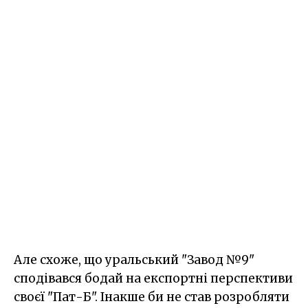
Але схоже, що уральський "Завод №9"
сподівався бодай на експортні перспективи
своєї "Пат-Б". Інакше би не став розробляти