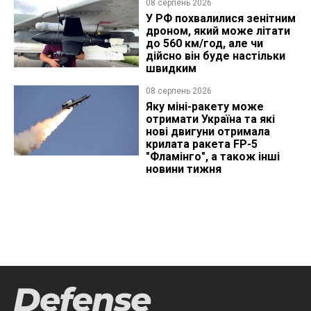
08 серпень 2026
У РФ похвалилися зенітним
дроном, який може літати
до 560 км/год, але чи
дійсно він буде настільки
швидким
08 серпень 2026
Яку міні-ракету може
отримати Україна та які
нові двигуни отримала
крилата ракета FP-5
"Фламінго", а також інші
новини тижня