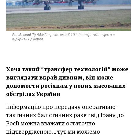
Російський Ту-95МС з ракетами Х-101, ілюстративне фото з
відкритих джерел
Хоча такий "трансфер технологій" може
виглядати вкрай дивним, він може
допомогти росіянам у нових масованих
обстрілах України
Інформацію про передачу оперативно-
тактичних балістичних ракет від Ірану до
Росії можна вважати остаточно
підтвердженою. І тут ми можемо