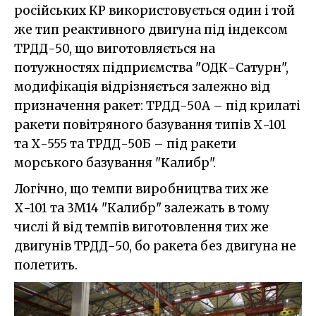
російських КР використовується один і той
же тип реактивного двигуна під індексом
ТРДД-50, що виготовляється на
потужностях підприємства "ОДК-Сатурн",
модифікація відрізняється залежно від
призначення ракет: ТРДД-50А – під крилаті
ракети повітряного базування типів Х-101
та Х-555 та ТРДД-50Б – під ракети
морського базування "Калибр".
Логічно, що темпи виробництва тих же
Х-101 та 3М14 "Калибр" залежать в тому
числі й від темпів виготовлення тих же
двигунів ТРДД-50, бо ракета без двигуна не
полетить.