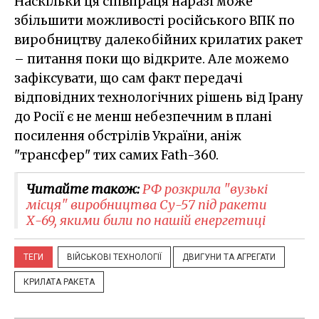
Наскільки ця співпраця наразі може
збільшити можливості російського ВПК по
виробництву далекобійних крилатих ракет
– питання поки що відкрите. Але можемо
зафіксувати, що сам факт передачі
відповідних технологічних рішень від Ірану
до Росії є не менш небезпечним в плані
посилення обстрілів України, аніж
"трансфер" тих самих Fath-360.
Читайте також:
РФ розкрила "вузькі
місця" виробництва Су-57 під ракети
Х-69, якими били по нашій енергетиці
ТЕГИ
ВІЙСЬКОВІ ТЕХНОЛОГІЇ
ДВИГУНИ ТА АГРЕГАТИ
КРИЛАТА РАКЕТА