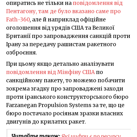
опиратись не тільки на
повідомлення від
Пентагону, там де було вказано саме про
Fath-360
, але й наприклад офіційне
оголошення від урядів США та Великої
Британії про запровадження санкцій проти
Ірану за передачу рашистам ракетного
озброєння.
При цьому якщо детально аналізувати
повідомлення від Мінфіну США
по
санкційному пакету, то можемо побачити
зокрема згадку про запроваджені заходи
проти іранського конструкторського бюро
Farzanegan Propulsion Systems за те, що це
бюро постачало росіянам зразки власних
двигунів до крилатих ракет.
Читайте також:
Які цифри є по ресурсу