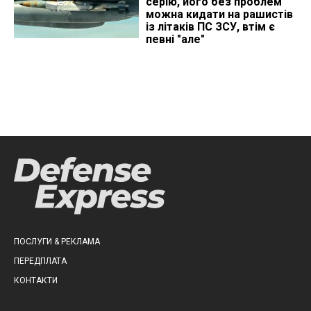
серію, його без проблем
можна кидати на рашистів
із літаків ПС ЗСУ, втім є
певні "але"
ПОСЛУГИ & РЕКЛАМА
ПЕРЕДПЛАТА
КОНТАКТИ