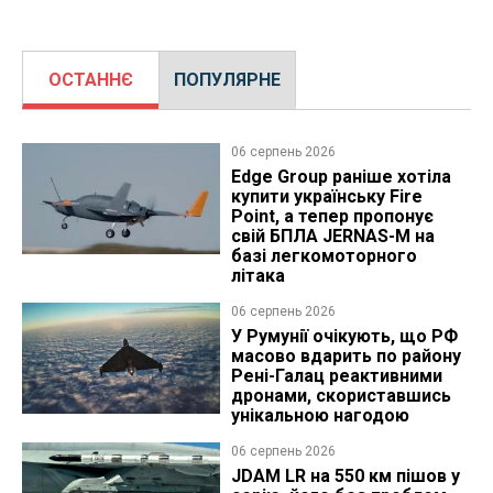
ОСТАННЄ
ПОПУЛЯРНЕ
06 серпень 2026
Edge Group раніше хотіла
купити українську Fire
Point, а тепер пропонує
свій БПЛА JERNAS-M на
базі легкомоторного
літака
06 серпень 2026
У Румунії очікують, що РФ
масово вдарить по району
Рені-Галац реактивними
дронами, скориставшись
унікальною нагодою
06 серпень 2026
JDAM LR на 550 км пішов у