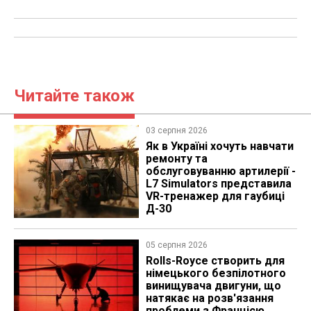
Читайте також
03 серпня 2026
Як в Україні хочуть навчати
ремонту та
обслуговуванню артилерії -
L7 Simulators представила
VR-тренажер для гаубиці
Д-30
05 серпня 2026
Rolls-Royce створить для
німецького безпілотного
винищувача двигуни, що
натякає на розв'язання
проблеми з Францією