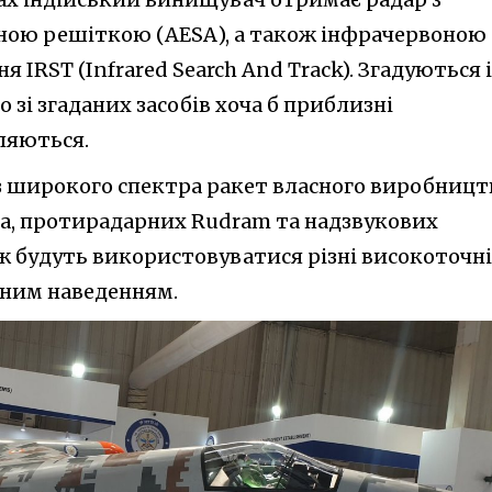
ою решіткою (AESA), а також інфрачервоною
IRST (Infrared Search And Track). Згадуються і
 зі згаданих засобів хоча б приблизні
ляються.
 широкого спектра ракет власного виробницт
tra, протирадарних Rudram та надзвукових
 будуть використовуватися різні високоточні
рним наведенням.