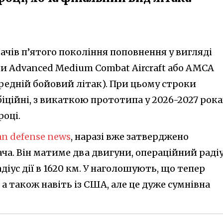
чів п’ятого покоління поповнення у вигляді
ми Advanced Medium Combat Aircraft або AMCA
редній бойовий літак). При цьому строки
біційні, з викаткою прототипа у 2026-2027 рок
році.
an defense news
, наразі вже затверджено
а. Він матиме два двигуни, операційний раді
іус дії в 1620 км. У наголошують, що тепер
 а також навіть із США, але це дуже сумнівна