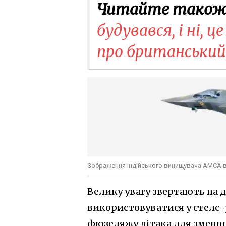
Читайте також
будувався, і ні, ц
про британський
Зображення індійського винищувача AMCA ві
Велику увагу звертають на 
використовуватися у стелс-
фюзеляжу літака для зменш