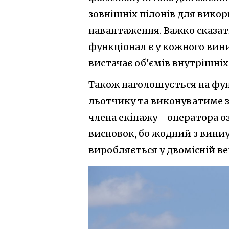
зовнішніх пілонів для викор
навантаження. Важко сказат
функціонал є у кожного вин
вистачає об'ємів внутрішніх 
Також наголошується на фун
льотчику та виконуватиме за
члена екіпажу - оператора о
висновок, бо жодний з виниу
виробляється у двомісній вер