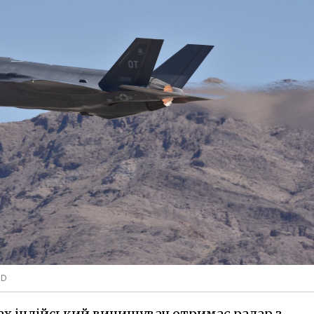
oD
ках індійський винищувач отримає радар з