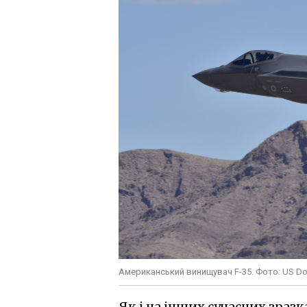
Американський винищувач F-35. Фото: US D
Як і на інших сучасних зраз