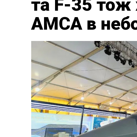
та F-35 тож 
AMCA в небо