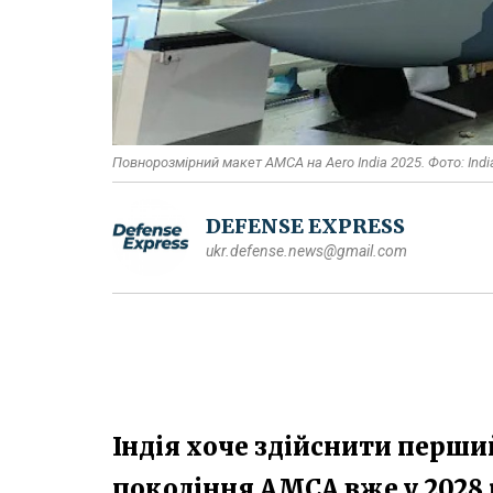
Повнорозмірний макет AMCA на Aero India 2025. Фото: Indi
DEFENSE EXPRESS
ukr.defense.news@gmail.com
Індія хоче здійснити перши
покоління AMCA вже у 2028 р