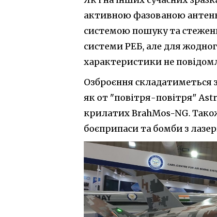
активною фазованою антенн
системою пошуку та стеження 
системи РЕБ, але для жодного
характеристики не повідом
Озброєння складатиметься з
як от "повітря-повітря" As
крилатих BrahMos-NG. Також
боєприпаси та бомби з лазе