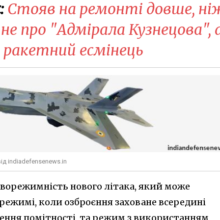
:
Стояв на ремонті довше, ні
е не про "Адмірала Кузнецова", 
 ракетний есмінець
д indiadefensenews.in
дворежимність нового літака, який може
режимі, коли озброєння заховане всередині
ення помітності, та режим з використанням