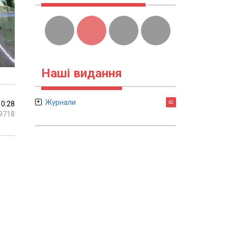
Наші видання
Журнали
10:28
42
9718