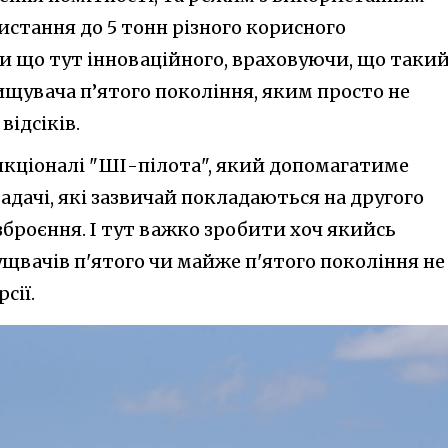
истання до 5 тонн різного корисного
и що тут інноваційного, враховуючи, що таки
ищувача п’ятого покоління, яким просто не
відсіків.
кціоналі "ШІ-пілота", який допомагатиме
дачі, які зазвичай покладаються на другого
зброєння. І тут важко зробити хоч якийсь
щвачів п'ятого чи майже п'ятого покоління не
сії.