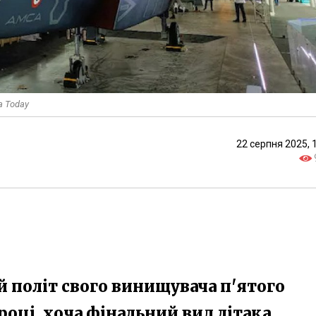
a Today
22 серпня 2025, 
й політ свого винищувача п'ятого
оці, хоча фінальний вид літака