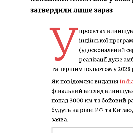
затвердили лише зараз
У
проєктах винищува
індійської програ
(удосконалений се
реалізації дуже ам
та першим польотом у 2028 
Як повідомляє видання
Indi
фінальний вигляд винищувач
понад 3000 км та бойовий рад
будуть на рівні РФ та Китаю,
заява.