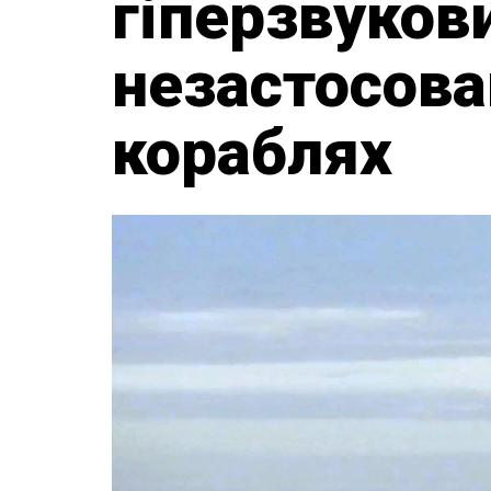
гіперзвуков
незастосован
кораблях