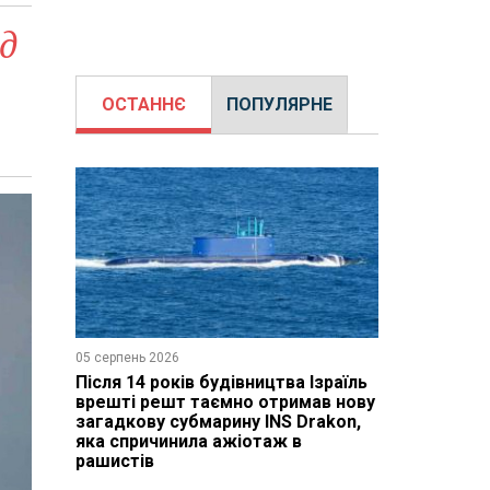
д
ОСТАННЄ
ПОПУЛЯРНЕ
05 серпень 2026
Після 14 років будівництва Ізраїль
врешті решт таємно отримав нову
загадкову субмарину INS Drakon,
яка спричинила ажіотаж в
рашистів