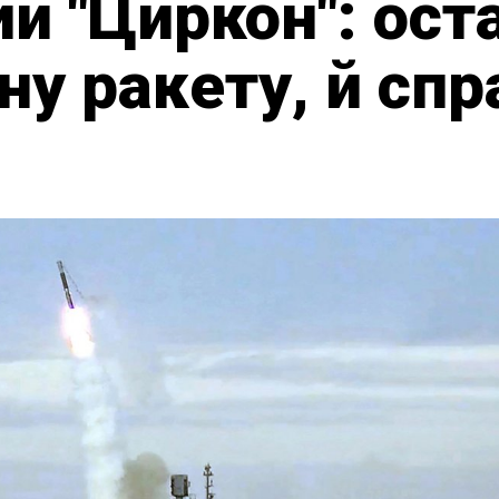
ий "Циркон": ос
у ракету, й спр