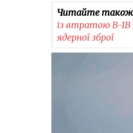
Читайте також
із втратою B-1B L
ядерної зброї