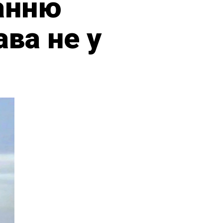
танню
ава не у