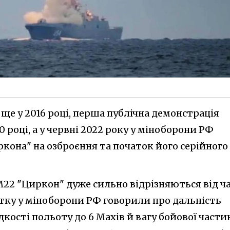
 ще у 2016 році, перша публічна демонстрація
 році, а у червні 2022 року у міноборони РФ
кона" на озброєння та початок його серійного
22 "Циркон" дуже сильно відрізняються від ч
атку у міноборони РФ говорили про дальність
кості польоту до 6 Махів й вагу бойової части