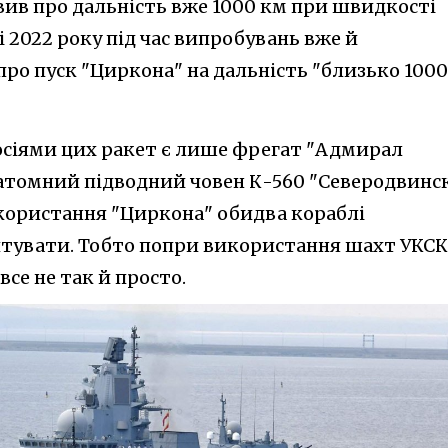
аявив про дальність вже 1000 км при швидкості
ні 2022 року під час випробувань вже й
ро пуск "Циркона" на дальність "близько 1000
осіями цих ракет є лише фрегат "Адмирал
 атомний підводний човен К-560 "Северодвинс
икористання "Циркона" обидва кораблі
птувати. Тобто попри використання шахт УКСК
се не так й просто.