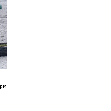
при
-