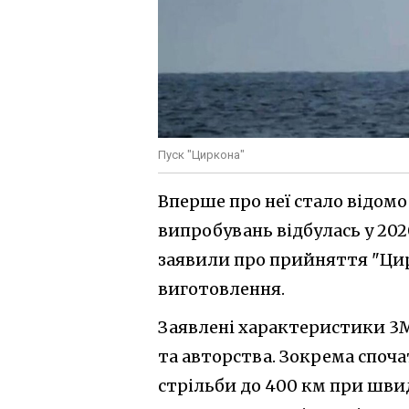
Пуск "Циркона"
Вперше про неї стало відомо
випробувань відбулась у 2020
заявили про прийняття "Цир
виготовлення.
Заявлені характеристики 3М
та авторства. Зокрема споч
стрільби до 400 км при швид