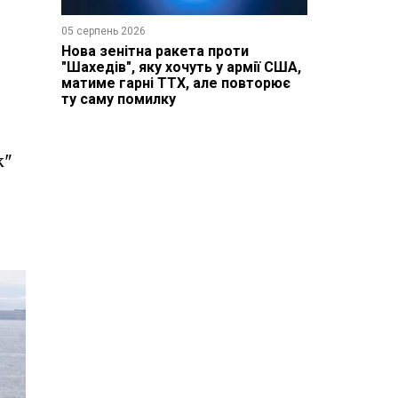
05 серпень 2026
Нова зенітна ракета проти
"Шахедів", яку хочуть у армії США,
матиме гарні ТТХ, але повторює
ту саму помилку
к"