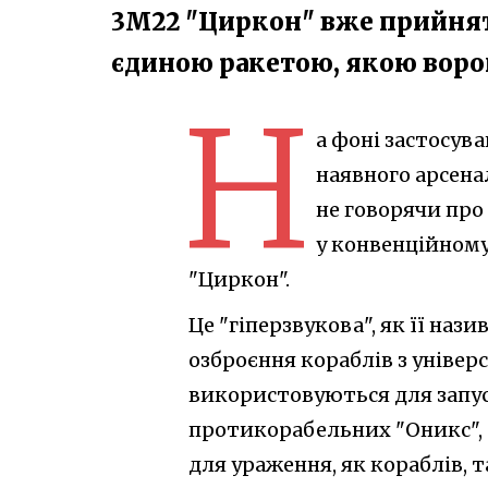
3М22​ "Циркон" вже прийнят
єдиною ракетою, якою ворог
Н
а фоні застосува
наявного арсена
не говорячи про 
у конвенційному
"Циркон".
Це "гіперзвукова", як її наз
озброєння кораблів з уніве
використовуються для запус
протикорабельних "Оникс", 
для ураження, як кораблів, т