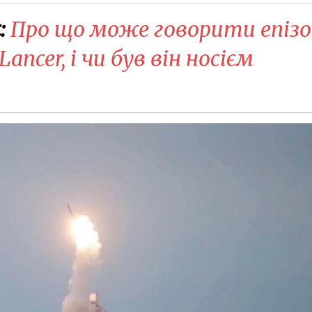
:
Про що може говорити епізо
ancer, і чи був він носієм