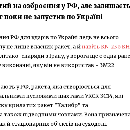
ий на озброєння у РФ, але залишаєт
 поки не запустив по Україні
ння РФ для ударів по Україні ледь не всього
лу не лише власних ракет, а й
навіть KN-23 з К
літако-снаряди з Ірану, у ворога ще є одна рак
 виконанні, яку він не використав - 3М22
ивають у РФ, ракета, яка створюється для
рсальними пусковими шахтами УКСК 3С14, які
ку крилатих ракет "Калибр" та
а також підводними човнами. Вона призначен
ак й стаціонарних об'єктів на суходолі.