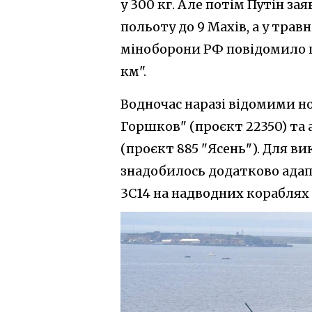
у 300 кг. Але потім Путін з
польоту до 9 Махів, а у трав
міноборони РФ повідомило п
км".
Водночас наразі відомими н
Горшков" (проєкт 22350) та
(проєкт 885 "Ясень"). Для в
знадобилось додатково ада
3С14 на надводних кораблях в