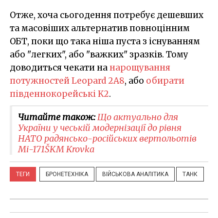
Отже, хоча сьогодення потребує дешевших
та масовіших альтернатив повноцінним
ОБТ, поки що така ніша пуста з існуванням
або "легких", або "важких" зразків. Тому
доводиться чекати на
нарощування
потужностей Leopard 2A8
, або
обирати
південнокорейські K2
.
Читайте також:
Що актуально для
України у чеській модернізації до рівня
НАТО радянсько-російських вертольотів
Мі-171ŠKM Krovka
ТЕГИ
БРОНЕТЕХНІКА
ВІЙСЬКОВА АНАЛІТИКА
ТАНК