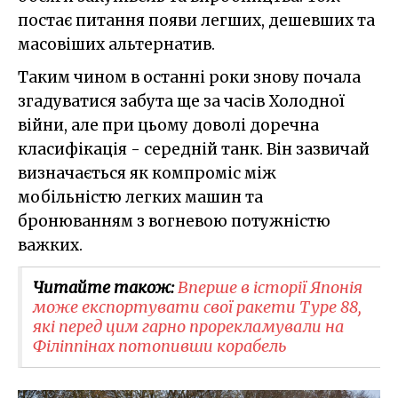
постає питання появи легших, дешевших та
масовіших альтернатив.
Таким чином в останні роки знову почала
згадуватися забута ще за часів Холодної
війни, але при цьому доволі доречна
класифікація - середній танк. Він зазвичай
визначається як компроміс між
мобільністю легких машин та
бронюванням з вогневою потужністю
важких.
Читайте також:
Вперше в історії Японія
може експортувати свої ракети Type 88,
які перед цим гарно прорекламували на
Філіппінах потопивши корабель