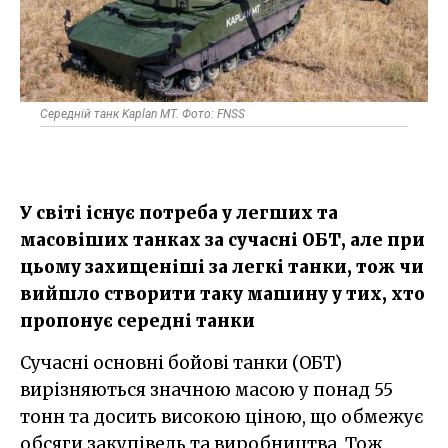
Середній танк Kaplan MT. Фото: FNSS
У світі існує потреба у легших та
масовіших танках за сучасні ОБТ, але при
цьому захищеніші за легкі танки, тож чи
вийшло створити таку машину у тих, хто
пропонує середні танки
Сучасні основні бойові танки (ОБТ)
вирізняються значною масою у понад 55
тонн та досить високою ціною, що обмежує
обсяги закупівель та виробництва. Тож