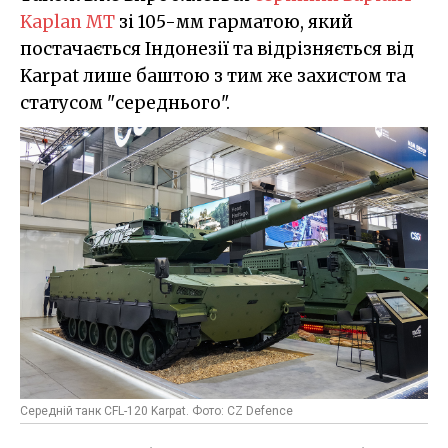
Kaplan MT
зі 105-мм гарматою, який
постачається Індонезії та відрізняється від
Karpat лише баштою з тим же захистом та
статусом "середнього".
Середній танк CFL-120 Karpat. Фото: CZ Defence