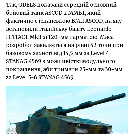
Так, GDELS показали середній основний
бойовий танк ASCOD 2 MMBT, який
фактично є іспанською БМП ASCOD, на яку
встановили італійську башту Leonardo
HITFACT MkII зі 120-мм гарматою. Маса
розробки заявляється на рівні 42 тонн при
базовому захисті від 14,5 мм за Level 4
STANAG 4569 з можливістю модульного
покращення, аби тримати 25-мм та 30-мм
за Level 5-6 STANAG 4569.