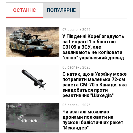
ОСТАННЄ
ПОПУЛЯРНЕ
07 серпень 2026
У Південні Кореї згадують
за Leopard 1 з баштою
C3105 в ЗСУ, але
закликають не копіювати
"сліпо" український досвід
06 серпень 2026
Є натяк, що в Україну може
потрапити маленька 72-см
ракета CM-70 з Канади, яка
знадобиться проти
реактивних "Шахедів"
06 серпень 2026
Чи взагалі можливо
дронами полювати на
пускові балістичних ракет
"Искандер"