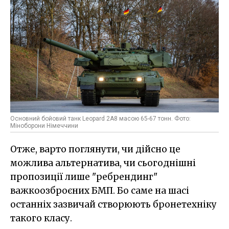
Основний бойовий танк Leopard 2A8 масою 65-67 тонн. Фото:
Міноборони Німеччини
Отже, варто поглянути, чи дійсно це
можлива альтернатива, чи сьогоднішні
пропозиції лише "ребрендинг"
важкоозброєних БМП. Бо саме на шасі
останніх зазвичай створюють бронетехніку
такого класу.