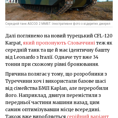
Середній танк ASCOD 2 MMBT. Ілюстративне фото з відкритих джерел
Далі поглянемо на новий турецький CFL-120
Karpat,
який пропонують Словаччині
теж як
середній танк та ще й має ідентичну башту
від Leonardo з Італії. Одначе тут вже 34
тонни при схожому рівні бронювання.
Причина полягає у тому, що розробники з
Туреччини хоч і використали базове шасі
від сімейства БМП Kaplan, але переробили
його. Наприклад, двигун перемістили з
передньої частини машини назад, цим
самим оптимізувавши місце всередині.
Також вже виробляється
серійний варіант