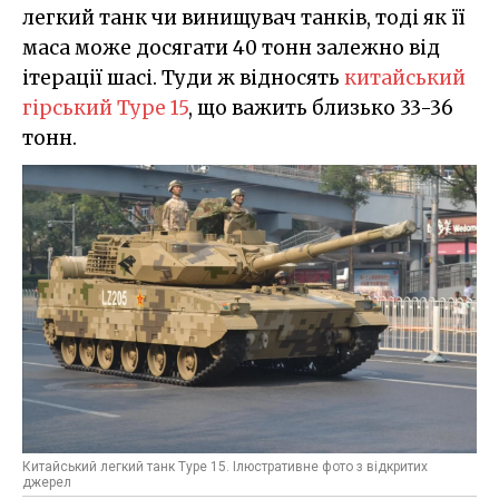
легкий танк чи винищувач танків, тоді як її
маса може досягати 40 тонн залежно від
ітерації шасі. Туди ж відносять
китайський
гірський Type 15
, що важить близько 33-36
тонн.
Китайський легкий танк Type 15. Ілюстративне фото з відкритих
джерел