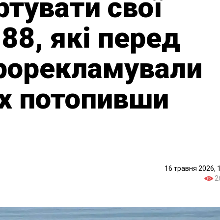
тувати свої
88, які перед
прорекламували
ах потопивши
16 травня 2026, 
2