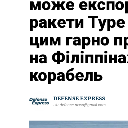
може експор
ракети Type 
цим гарно 
на Філіппін
корабель
DEFENSE EXPRESS
ukr.defense.news@gmail.com