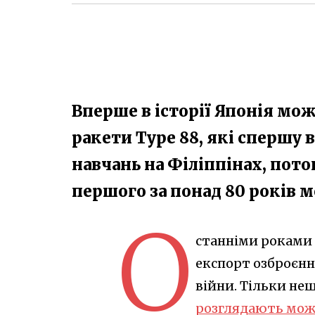
Вперше в історії Японія мо
ракети Type 88, які спершу 
навчань на Філіппінах, пото
першого за понад 80 років 
О
станніми роками в
експорт озброєння
війни. Тільки не
розглядають можл