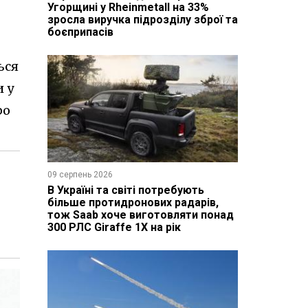
Угорщині у Rheinmetall на 33%
зросла виручка підрозділу зброї та
боєприпасів
ься
 у
ро
09 серпень 2026
В Україні та світі потребують
більше протидронових радарів,
тож Saab хоче виготовляти понад
300 РЛС Giraffe 1X на рік