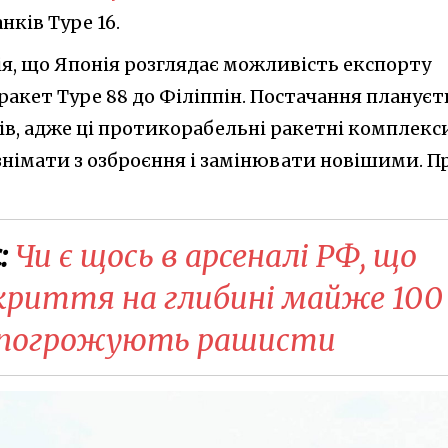
нків Type 16.
ія, що Японія розглядає можливість експорту
акет Type 88 до Філіппін. Постачання плануєт
ів, адже ці протикорабельні ракетні комплекси
знімати з озброєння і замінювати новішими. П
:
Чи є щось в арсеналі РФ, що
риття на глибині майже 100
м погрожують рашисти