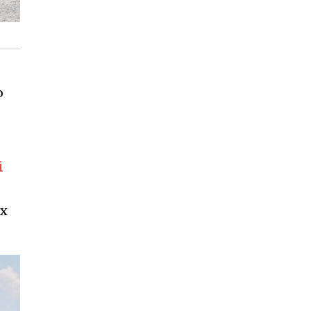
ю
і
их