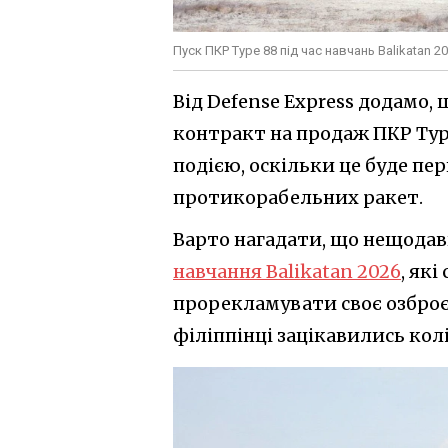
Пуск ПКР Type 88 під час навчань Balikatan 2
Від Defense Express додамо,
контракт на продаж ПКР Type
подією, оскільки це буде пе
протикорабельних ракет.
Варто нагадати, що нещодав
навчання Balikatan 2026
, як
прорекламувати своє озброєн
філіппінці зацікавились кол