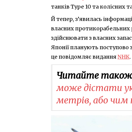
танків Type 10 та колісних та
Й тепер, з’явилась інформац
власних протикорабельних р
здійснювати з власних запас
Японії планують поступово 
це повідомляє видання
NHK
.
Читайте також
може дістати ук
метрів, або чи