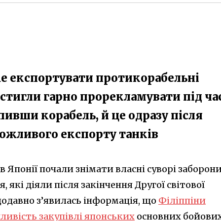
же експортувати протикорабельні
встигли гарно прорекламувати під ча
пивши корабель, й це одразу після
можливого експорту танків
 Японії почали знімати власні суворі заборони
, які діяли після закінчення Другої світової
щодавно з’явилась інформація, що
Філіппіни
ивість закупівлі японських
основних бойови