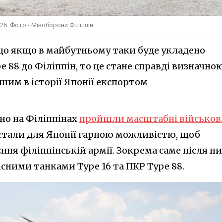
026. Фото - Міноборони Філіппін
 що якщо в майбутньому таки буде укладено
 88 до Філіппін, то це стане справді визначно
ршим в історії Японії експортом
но на Філіппінах
пройшли масштабні військов
і стали для Японії гарною можливістю, щоб
ня філіппінській армії. Зокрема саме після н
існими танками Type 16 та ПКР Type 88.