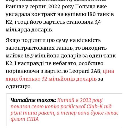
Раніше у серпні 2022 року Польща вже
укладала контракт на купівлю 180 танків
K2, і тоді його вартість становила 3,4
мільярда доларів.
Якщо поділити цю суму на кількість
законтрактованих танків, то виходить
майже 18,9 мільйона доларів за один танк
K2. І насправді це небагато, особливо
порівнюючи з вартістю Leopard 2A8,
ціна
яких близько 32 мільйонів доларів
за
одиницю.
Читайте також:
Китай в 2022 році
показав свою копію російської Club-K під
різні типи ракет, а тепер вона дуже лякає
флот США