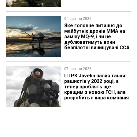
04 серпня 2026
Яке головне питання до
майбутніх дронів MMA на
заміну MQ-9, і чи не
дублюватимуть вони
безпілотні винищувачі CCA
07 серпня 2026
ПТРК Javelin палив танки
рашистів у 2022 році, а
тепер зроблять ще
кращим з новою ГСН, але
розробить її інша компанія