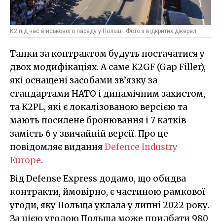
К2 під час військового параду у Польщі. Фото з відкритих джерел
Танки за контрактом будуть постачатися у
двох модифікаціях. А саме K2GF (Gap Filler),
які оснащені засобами зв’язку за
стандартами НАТО і динамічним захистом,
та K2PL, які є локалізованою версією та
мають посилене бронювання і 7 катків
замість 6 у звичайній версії. Про це
повідомляє видання
Defence Industry
Europe
.
Від Defense Express додамо, що обидва
контракти, ймовірно, є частиною рамкової
угоди, яку Польща уклала у липні 2022 року.
За цією угодою Польща може придбати 980