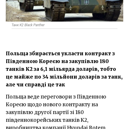
Танк К2 Black Panther
Польща збирається укласти контракт з
Південною Кореєю на закупівлю 180
танків K2 за 6,1 мільярда доларів, тобто
це майже по 34 мільйони доларів за танк,
але чи справді це так
Польща веде переговори з Південною
Кореєю щодо нового контракту на
закупівлю другої партії зі 180
південнокорейських танків K2,
виробництва компанії Hyundai Rotem.