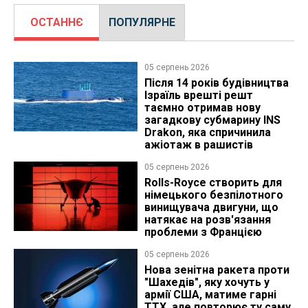
ОСТАННЄ
ПОПУЛЯРНЕ
05 серпень 2026
Після 14 років будівництва
Ізраїль врешті решт
таємно отримав нову
загадкову субмарину INS
Drakon, яка спричинила
ажіотаж в рашистів
05 серпень 2026
Rolls-Royce створить для
німецького безпілотного
винищувача двигуни, що
натякає на розв'язання
проблеми з Францією
05 серпень 2026
Нова зенітна ракета проти
"Шахедів", яку хочуть у
армії США, матиме гарні
ТТХ, але повторює ту саму