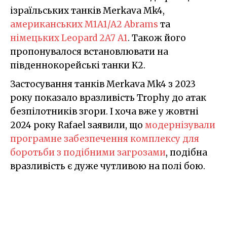
ізраїльських танків Merkava Mk4,
американських M1A1/A2 Abrams
та
німецьких Leopard 2A7 A1
. Також його
пропонувалося встановлювати на
південнокорейські танки K2.
Застосування танків Merkava Mk4 з 2023
року показало вразливість Trophy до атак
безпілотників згори. І хоча вже у жовтні
2024 року Rafael заявили, що
модернізували
програмне забезпечення комплексу для
боротьби з подібними загрозами
, подібна
вразливість є дуже чутливою на полі бою.