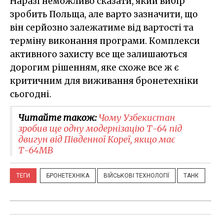
Наразі неможливо сказати, який вибір
зробить Польща, але варто зазначити, що
він серйозно залежатиме від вартості та
терміну виконання програми. Комплекси
активного захисту все ще залишаються
дорогим рішенням, яке схоже все ж є
критичним для виживання бронетехніки
сьогодні.
Читайте також:
Чому Узбекистан
зробив ще одну модернізацію Т-64 під
двигун від Південної Кореї, якщо має
Т-64МВ
ТЕГИ
БРОНЕТЕХНІКА
ВІЙСЬКОВІ ТЕХНОЛОГІЇ
ТАНК