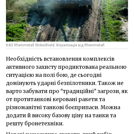
КАЗ Rheinmetall StrikeShield. Візуалізація від Rheinmetall
Необхідність встановлення комплексів
активного захисту продиктована реальною
ситуацією на полі бою, де сьогодні
домінують ударні безпілотники. Також не
варто забувати про "традиційні" загрози, як
от протитанкові керовані ракети та
різноманітні танкові боєприпаси. Можна
додати й високу базову ціну на танки та
решту бронетехніки.