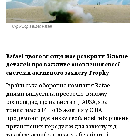
Скріншор з відео Rafael
Rafael цього місяця має розкрити більше
деталей про важливе оновлення своєї
системи активного захисту Trophy
Ізраїльська оборонна компанія Rafael
днями випустила пресреліз, в якому
розповідає, що на виставці AUSA, яка
триватиме з 14 по 16 жовтня у США
продемонструє низку своїх новітніх рішень,
призначених передусім для захисту від
такої сучасної загрози, як безпілотні