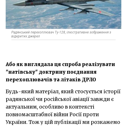
Радянський перехоплювач Ту-128, ілюстративне зображення з
відкритих джерел
Або як виглядала ця спроба реалізувати
"натівську" доктрину поєднання
перехоплювачів та літаків ДРЛО
Будь-який матеріал, який стосується історії
радянської чи російської авіації завжди є
актуальним, особливо в контексті
повномасштабної війни Росії проти
України. Тож у цій публікації ми розкажемо