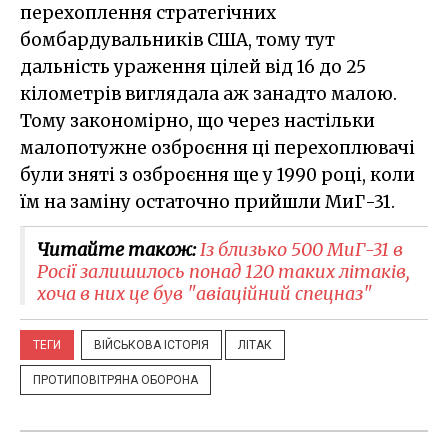
перехоплення стратегічних
бомбардувальників США, тому тут
дальність ураження цілей від 16 до 25
кілометрів виглядала аж занадто малою.
Тому закономірно, що через настільки
малопотужне озброєння ці перехоплювачі
були зняті з озброєння ще у 1990 році, коли
їм на заміну остаточно прийшли МиГ-31.
Читайте також:
Із близько 500 МиГ-31 в
Росії залишилось понад 120 таких літаків,
хоча в них це був "авіаційний спецназ"
ТЕГИ
ВІЙСЬКОВА ІСТОРІЯ
ЛІТАК
ПРОТИПОВІТРЯНА ОБОРОНА