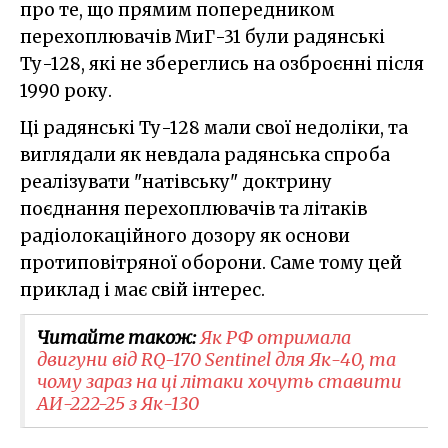
про те, що прямим попередником
перехоплювачів МиГ-31 були радянські
Ту-128, які не збереглись на озброєнні після
1990 року.
Ці радянські Ту-128 мали свої недоліки, та
виглядали як невдала радянська спроба
реалізувати "натівську" доктрину
поєднання перехоплювачів та літаків
радіолокаційного дозору як основи
протиповітряної оборони. Саме тому цей
приклад і має свій інтерес.
Читайте також:
Як РФ отримала
двигуни від RQ-170 Sentinel для Як-40, та
чому зараз на ці літаки хочуть ставити
АИ-222-25 з Як-130