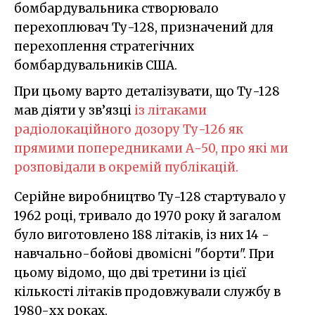
бомбардувальника створювало
перехоплювач Ту-128, призначений для
перехоплення стратегічних
бомбардувальників США.
При цьому варто деталізувати, що Ту-128
мав діяти у зв’язці
із літаками
радіолокаційного дозору Ту-126 як
прямими попередниками А-50, про які ми
розповідали в окремій публікацій.
Серійне виробництво Ту-128 стартувало у
1962 році, тривало до 1970 року й загалом
було виготовлено 188 літаків, із них 14 -
навчально-бойові двомісні "борти". При
цьому відомо, що дві третини із цієї
кількості літаків продовжували службу в
1980-хх роках.