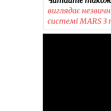
Читайте також
виглядає незвичн
системі MARS 3 