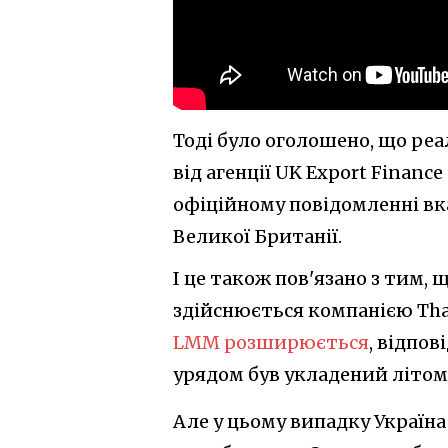
Тоді було оголошено, що ре
від агенції UK Export Finan
офіційному повідомленні вка
Великої Британії.
І це також пов'язано з тим,
здійснюється компанією Thal
LMM розширюється
, відпо
урядом був укладений літом 2
Але у цьому випадку Україн