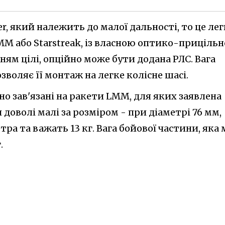
, який належить до малої дальності, то це лег
MM або Starstreak, із власною оптико-приціль
ям цілі, опційно може бути додана РЛС. Вага
зволяє її монтаж на легке колісне шасі.
о зав'язані на ракети LMM, для яких заявлена
 доволі малі за розміром - при діаметрі 76 мм,
ра та важать 13 кг. Вага бойової частини, яка 
.