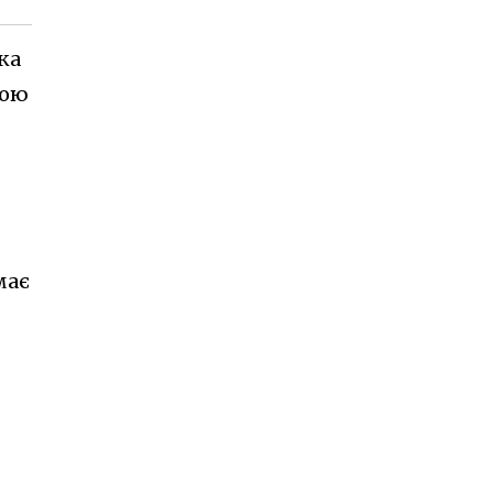
ка
ною
має