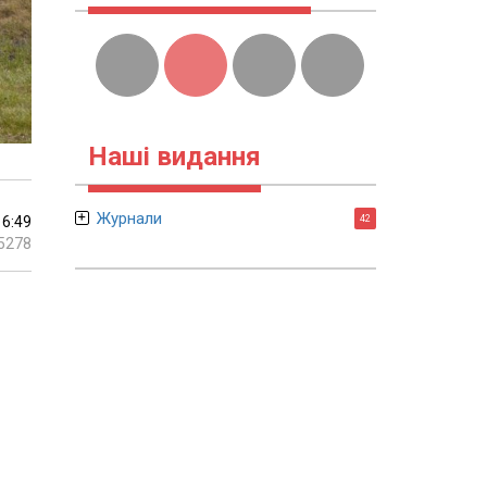
Наші видання
Журнали
16:49
42
5278