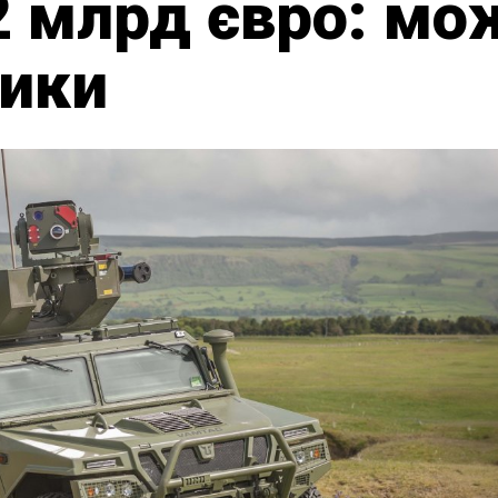
2 млрд євро: мо
тики