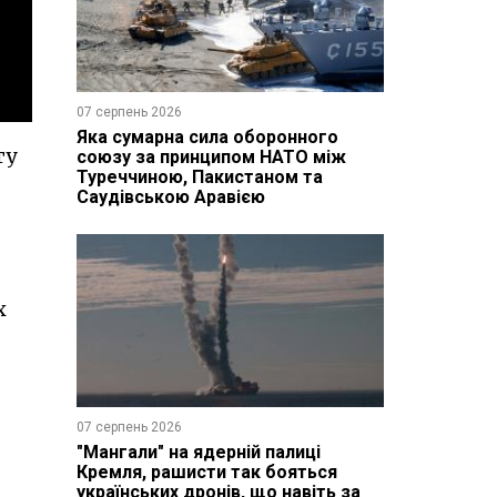
07 серпень 2026
Яка сумарна сила оборонного
ту
союзу за принципом НАТО між
Туреччиною, Пакистаном та
Саудівською Аравією
х
07 серпень 2026
"Мангали" на ядерній палиці
Кремля, рашисти так бояться
українських дронів, що навіть за