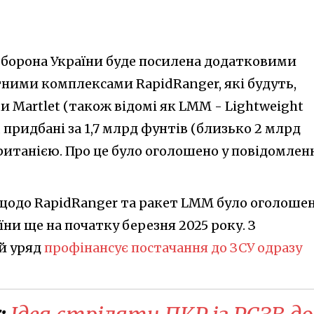
борона України буде посилена додатковими
ними комплексами RapidRanger, які будуть,
и Martlet (також відомі як LMM - Lightweight
), придбані за 1,7 млрд фунтів (близько 2 млрд
ританією. Про це було оголошено у повідомлен
щодо RapidRanger та ракет LMM було оголоше
ни ще на початку березня 2025 року. З
й уряд
профінансує постачання до ЗСУ одразу