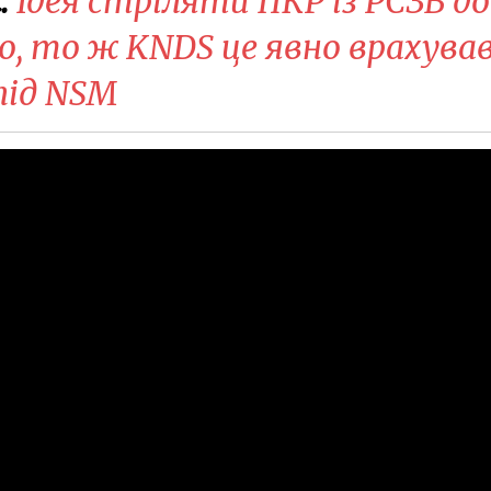
:
Ідея стріляти ПКР із РСЗВ до
о, то ж KNDS це явно врахував
під NSM