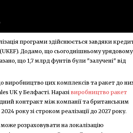
алізація програми здійснюється завдяки креди
ce (UKEF). Додамо, що сьогоднішньому урядовому
зано, що 1,7 млрд фунтів були "залучені" від
 що виробництво цих комплексів та ракет до ни
es UK у Белфасті. Наразі
виробництво ракет
відний контракт між компанії та британським
024 року зі строком реалізації до 2027 року.
а може розраховувати на локалізацію