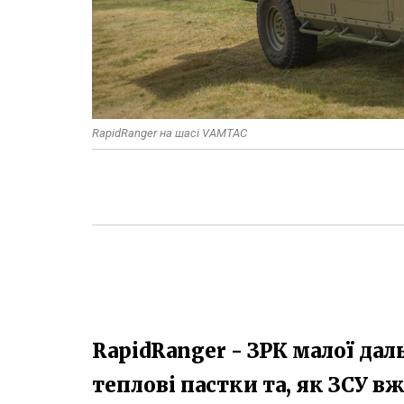
RapidRanger на шасі VAMTAC
RapidRanger - ЗРК малої дал
теплові пастки та, як ЗСУ в