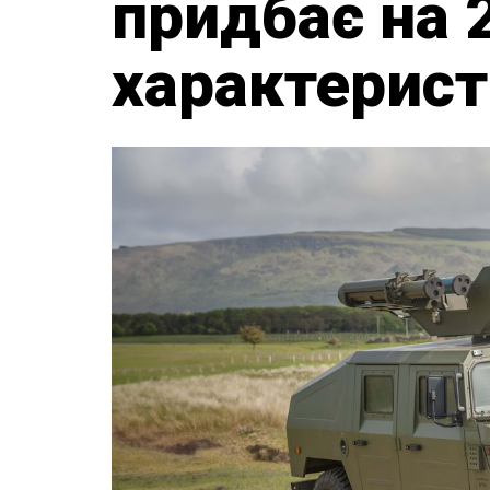
придбає на 
характерис