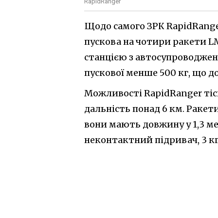
RapidRanger
Щодо самого ЗРК RapidRanger
пускова на чотири ракети L
станцією з автосупроводженн
пускової менше 500 кг, що до
Можливості RapidRanger тісн
дальність понад 6 км. Ракети
вони мають довжину у 1,3 мет
неконтактний підривач, 3 кг