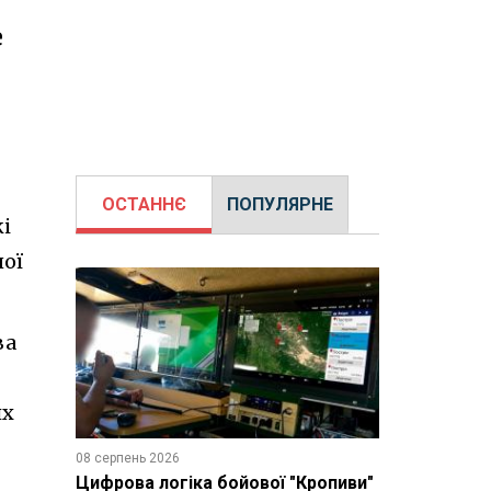
е
ОСТАННЄ
ПОПУЛЯРНЕ
кі
ої
ва
их
08 серпень 2026
Цифрова логіка бойової "Кропиви"