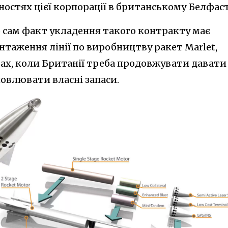
ностях цієї корпорації в британському Белфаст
о сам факт укладення такого контракту має
таження лінії по виробництву ракет Marlet,
вах, коли Британії треба продовжувати давати
новлювати власні запаси.