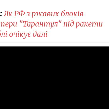
:
Як РФ з ржавих блоків
атери "Тарантул" під ракети
блі очікує далі