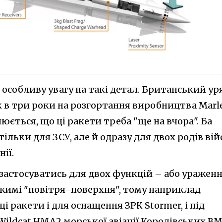
 особливу увагу на такі детал. Британський ур
в три роки на розгортання виробництва Marle
юється, що ці ракети треба "ще на вчора". Ба
тільки для ЗСУ, але й одразу для двох родів вій
ії.
 застосуватись для двох функцій – або уражен
ежимі "повітря-поверхня", тому наприклад
і ракети і для оснащення ЗРК Stormer, і під
ildcat HMA2 морської авіації Королівських ВМ