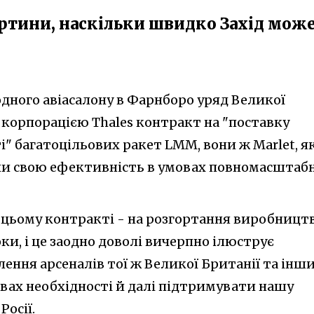
артини, наскільки швидко Захід мож
дного авіасалону в Фарнборо уряд Великої
з корпорацією Thales контракт на "поставку
і" багатоцільових ракет LMM, вони ж Marlet, я
ли свою ефективність в умовах повномасштабн
 цьому контракті - на розгортання виробницт
ки, і це заодно доволі вичерпно ілюструє
ення арсеналів тої ж Великої Британії та інш
овах необхідності й далі підтримувати нашу
Росії.