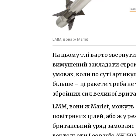
LMM, вона ж Marlet
На цьому тлі варто звернути
вимушений закладати строк 
умовах, коли по суті артикул
більше – ці ракети треба не 
збройних сил Великої Британ
LMM, вони ж Marlet, можуть
повітряних цілей, або ж у р
британський уряд замовляє ц
вертольоти Leonardo AW159 W