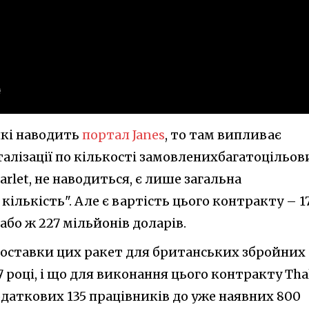
які наводить
портал Janes
, то там випливає
талізації по кількості замовленихбагатоцільов
rlet, не наводиться, є лише загальна
кількість". Але є вартість цього контракту – 1
або ж 227 мільйонів доларів.
 поставки цих ракет для британських збройних
 році, і що для виконання цього контракту Tha
даткових 135 працівників до уже наявних 800