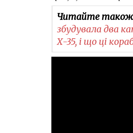
Читайте також
збудувала два к
Х-35, і що ці кора