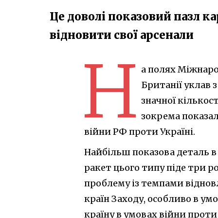
Це доволі показовий пазл к
відновити свої арсенали
Н
а полях Міжнаро
Британії уклав 
значної кількост
зокрема показа
війни РФ проти Україні.
Найбільш показова деталь в
ракет цього типу піде три ро
проблему із темпами відновл
країн Заходу, особливо в ум
країну в умовах війни проти 