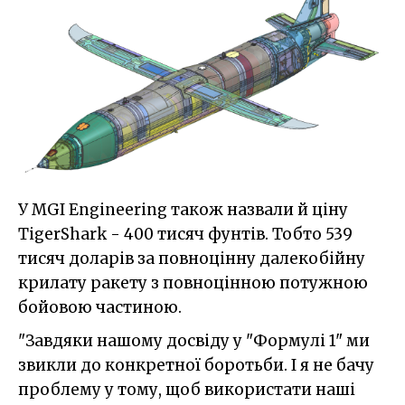
У MGI Engineering також назвали й ціну
TigerShark - 400 тисяч фунтів. Тобто 539
тисяч доларів за повноцінну далекобійну
крилату ракету з повноцінною потужною
бойовою частиною.
"Завдяки нашому досвіду у "Формулі 1" ми
звикли до конкретної боротьби. І я не бачу
проблему у тому, щоб використати наші