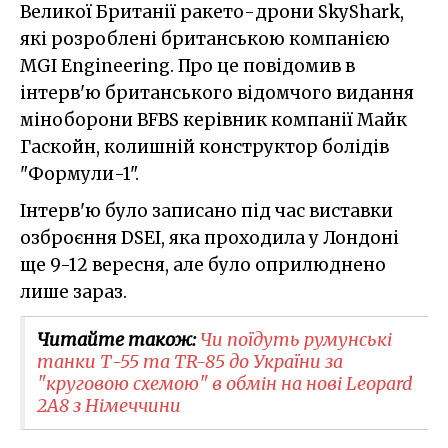
Великої Британії ракето-дрони SkyShark,
які розроблені британською компанією
MGI Engineering. Про це повідомив в
інтерв'ю британського відомчого видання
міноборони BFBS керівник компанії Майк
Гаскойн, колишній конструктор болідів
"Формули-1".
Інтерв'ю було записано під час виставки
озброєння DSEI, яка проходила у Лондоні
ще 9-12 вересня, але було оприлюднено
лише зараз.
Читайте також:
Чи поїдуть румунські
танки Т-55 та TR-85 до України за
"круговою схемою" в обмін на нові Leopard
2A8 з Німеччини