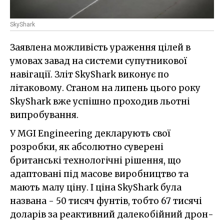
SkyShark
Заявлена можливість ураження цілей в
умовах завад на системи супутникової
навігації. Зліт SkyShark виконує по
літаковому. Станом на липень цього року
SkyShark вже успішно проходив льотні
випробування.
У MGI Engineering декларують свої
розробки, як абсолютно суверені
британські технологічні рішення, що
адаптовані під масове виробництво та
мають малу ціну. І ціна SkyShark була
названа - 50 тисяч фунтів, тобто 67 тисячі
доларів за реактивний далекобійний дрон-