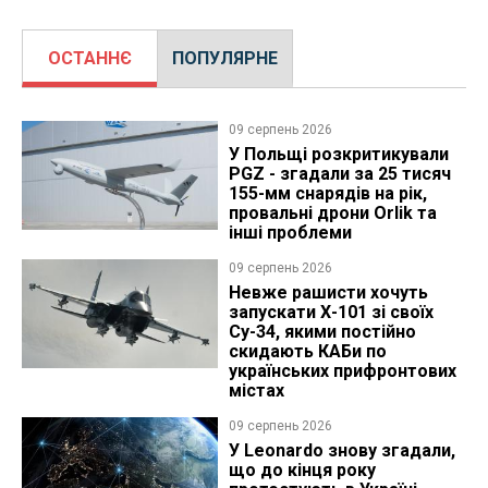
ОСТАННЄ
ПОПУЛЯРНЕ
09 серпень 2026
У Польщі розкритикували
PGZ - згадали за 25 тисяч
155-мм снарядів на рік,
провальні дрони Orlik та
інші проблеми
09 серпень 2026
Невже рашисти хочуть
запускати Х-101 зі своїх
Су-34, якими постійно
скидають КАБи по
українських прифронтових
містах
09 серпень 2026
У Leonardo знову згадали,
що до кінця року