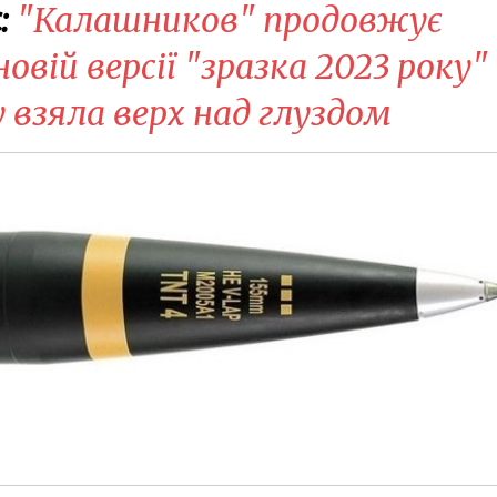
:
"Калашников" продовжує
овій версії "зразка 2023 року"
 взяла верх над глуздом