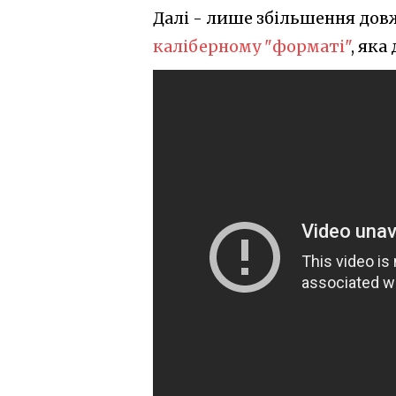
Далі - лише збільшення дов
каліберному "форматі"
, яка