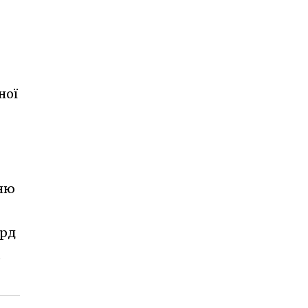
ної
гню
орд
м