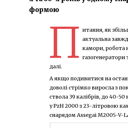
формою
П
итання, як збіл
актуальна завжд
камори, робота 
газогенератори т
далі.
А якщо подивитися на останн
доволі стрімко виросла з по
ствола 39 калібрів, до 40-5
у PzH 2000 з 23-літровою к
снарядом Assegai M2005-V-L