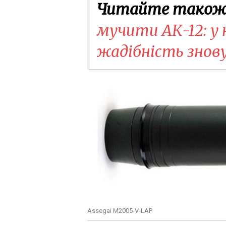
Читайте також
мучити АК-12: у н
жадібність знову
Assegai M2005-V-LAP