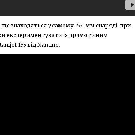
и ще знаходяться у самому 155-мм снаряді, при
би експериментувати із прямотічним
amjet 155 від Nammo.