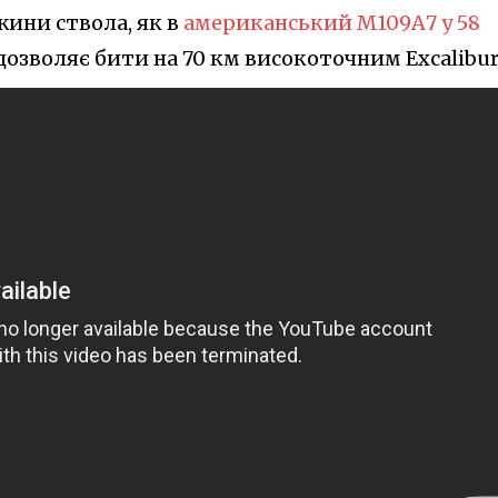
жини ствола, як в
американський M109А7 у 58
 дозволяє бити на 70 км високоточним Excalibur