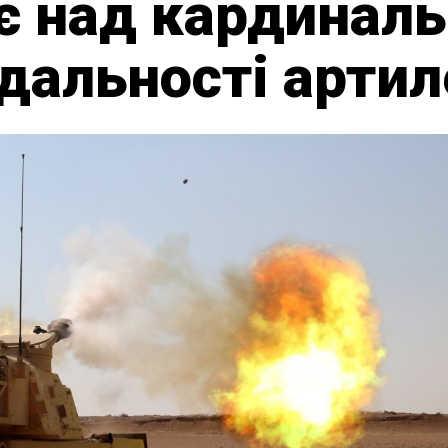
є над кардинал
дальності артил