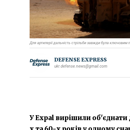
Для артилерії дальність стрільби завжди була ключовим 
DEFENSE EXPRESS
ukr.defense.news@gmail.com
У Expal вирішили об'єднати 
х та 60-х років у одному с