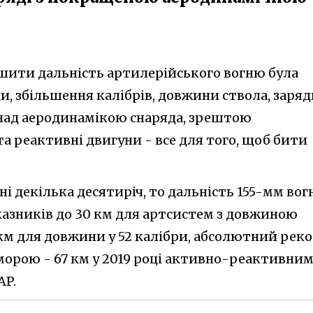
ьшити дальність артилерійського вогню була
и, збільшення калібрів, довжини ствола, заряд
над аеродинамікою снаряда, зрештою
а реактивні двигуни - все для того, щоб бити
і декілька десятиріч, то дальність 155-мм во
казників до 30 км для артсистем з довжиною
0 км для довжини у 52 калібри, абсолютний рек
аморою - 67 км у 2019 році активно-реактивни
AP.