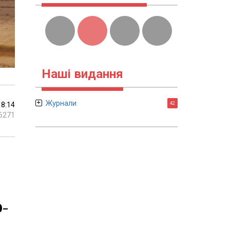
Наші видання
Журнали
18:14
42
6271
0-