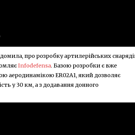
ідомила, про розробку артилерійських снарядів
домляє
Infodefensa
. Базою розробки є вже
ою аеродинамікою ER02A1, який дозволяє
сть у 30 км, а з додавання донного