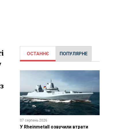
і
ОСТАННЄ
ПОПУЛЯРНЕ
у
з
07 серпень 2026
У Rheinmetall озвучили втрати