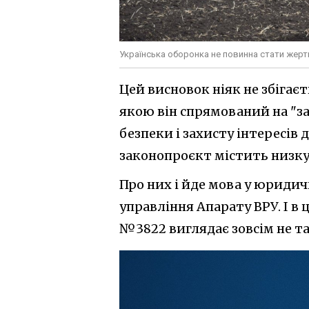
Українська оборонка не повинна стати жер
Цей висновок ніяк не збігає
якою він спрямований на "з
безпеки і захисту інтересів
законопроєкт містить низку 
Про них і йде мова у юриди
управління Апарату ВРУ. І в
№3822 виглядає зовсім не т