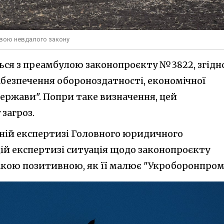
твою невдалого закону
ться з преамбулою законопроєкту №3822, згідно
абезпечення обороноздатності, економічної
 держави". Попри таке визначення, цей
загроз.
чній експертизі Головного юридичного
 цій експертизі ситуація щодо законопроєкту
акою позитивною, як її малює "Укроборонпром