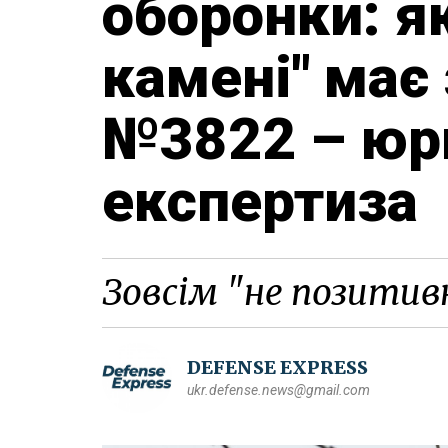
оборонки: як
камені" має
№3822 – юр
експертиза
Зовсім "не позитив
DEFENSE EXPRESS
ukr.defense.news@gmail.com