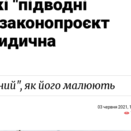
і "підводні
 законопроєкт
идична
ний", як його малюють
03 червня 2021, 