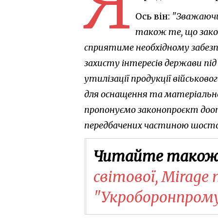
Я
Ось він:
"Зважаючи
також те, що закон
сприятиме необхідному забезп
захисту інтересів держави під 
утилізації продукції військово
для оснащення та матеріальног
пропонуємо законопроєкт до
передбачених частиною шостою
Читайте також
світової, Mirage
"Укроборонпром