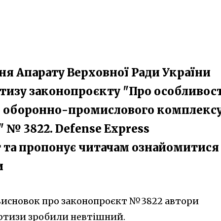
ня Апарату Верховної Ради України
тизу законопроєкту "Про особливост
 оборонно-промислового комплекс
 № 3822. Defense Express
 та пропонує читачам ознайомитися 
и
висновок про законопроєкт №3822 автори
ртизи зробили невтішний.