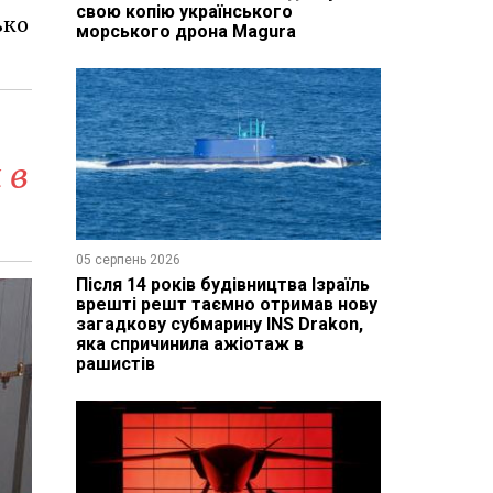
свою копію українського
ько
морського дрона Magura
 в
05 серпень 2026
Після 14 років будівництва Ізраїль
врешті решт таємно отримав нову
загадкову субмарину INS Drakon,
яка спричинила ажіотаж в
рашистів