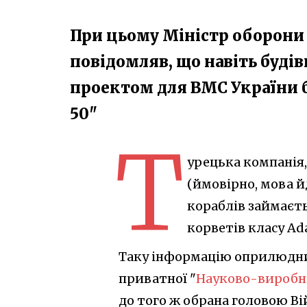
При цьому Міністр оборони 
повідомляв, що навіть буді
проектом для ВМС України б
50"
Т
урецька компанія,
(ймовірно, мова 
кораблів займаєть
корветів класу Ad
Таку інформацію оприлюдни
приватної "
Науково-виробни
до того ж обрана головою В