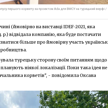
орпусу першого корвету за проектом Ada для ВМСУ на турецький верфі /
чині (ймовірно на виставці IDEF-2021, яка
ц. р.) відвідала компанію, яка буде постачати
ізнатися більше про ймовірну участь українсь
иробництва.
ивувала турецьку сторону своїм питанням щодо
 планують ніякої локалізації. Поки така ідея не
ачальника корветів", - повідомила Оксана