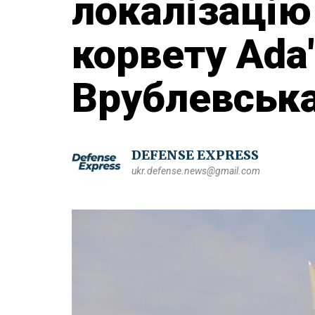
локалізацію 
корвету Ada
Врублевськ
DEFENSE EXPRESS
ukr.defense.news@gmail.com