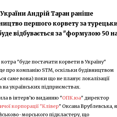
України Андрій Таран раніше
вництво першого корвету за турецьк
уде відбувається за "формулою 50 н
 котра "буде постачати корвети в Україну"
йде про компанію STM, оскільки будівництвом
ся саме вона) поки що не планує локалізації
a на українських підприємствах.
ла в інтерв’ю виданню "
ОПК.юа
" директор
чої корпорації "Клівер
" Оксана Врублевська, 
ійськово-морського підкластеру, що