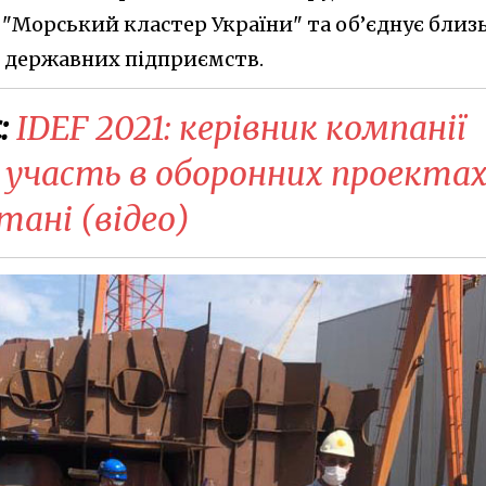
 "Морський кластер України" та об’єднує близ
і державних підприємств.
:
​IDEF 2021: керівник компанії
 участь в оборонних проектах
тані (відео)