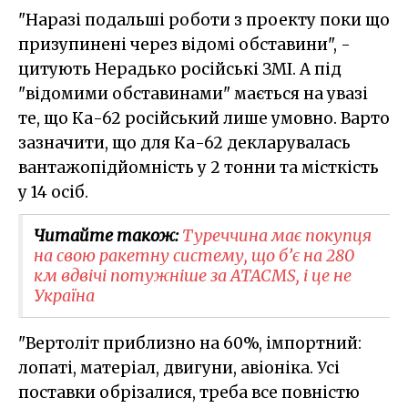
"Наразі подальші роботи з проекту поки що
призупинені через відомі обставини", -
цитують Нерадько російські ЗМІ. А під
"відомими обставинами" мається на увазі
те, що Ка-62 російський лише умовно. Варто
зазначити, що для Ка-62 декларувалась
вантажопідйомність у 2 тонни та місткість
у 14 осіб.
Читайте також:
Туреччина має покупця
на свою ракетну систему, що б’є на 280
км вдвічі потужніше за ATACMS, і це не
Україна
"Вертоліт приблизно на 60%, імпортний:
лопаті, матеріал, двигуни, авіоніка. Усі
поставки обрізалися, треба все повністю