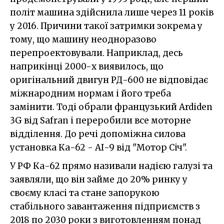
політ машина здійснила лише через 11 років
у 2016. Причини такої затримки зокрема у
тому, що машину неодноразово
перепроектовували. Наприклад, десь
наприкінці 2000-х виявилось, що
оригінальний двигун РД-600 не відповідає
міжнародним нормам і його треба
замінити. Тоді обрали французький Ardiden
3G від Safran і переробили все моторне
відділення. До речі допоміжна силова
установка Ка-62 - АІ-9 від "Мотор Січ".
У РФ Ка-62 прямо називали надією галузі та
заявляли, що він займе до 20% ринку у
своєму класі та стане запорукою
стабільного завантаження підприємств з
2018 по 2030 роки з виготовленням понад