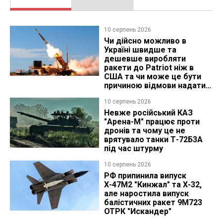
10 серпень 2026
Чи дійсно можливо в
Україні швидше та
дешевше виробляти
ракети до Patriot ніж в
США та чи може це бути
причиною відмови надати
ліцензію
10 серпень 2026
Невже російський КАЗ
"Арена-М" працює проти
дронів та чому це не
врятувало танки Т-72Б3А
під час штурму
10 серпень 2026
РФ припинила випуск
Х-47М2 "Кинжал" та Х-32,
але наростила випуск
балістичних ракет 9М723
ОТРК "Искандер"