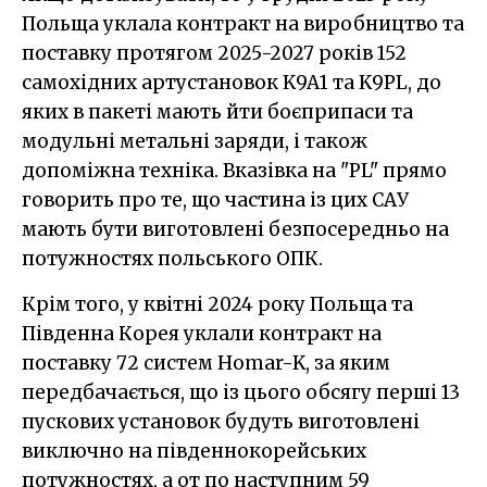
Польща уклала контракт на виробництво та
поставку протягом 2025-2027 років 152
самохідних артустановок K9A1 та K9PL, до
яких в пакеті мають йти боєприпаси та
модульні метальні заряди, і також
допоміжна техніка. Вказівка на "PL" прямо
говорить про те, що частина із цих САУ
мають бути виготовлені безпосередньо на
потужностях польського ОПК.
Крім того, у квітні 2024 року Польща та
Південна Корея уклали контракт на
поставку 72 систем Homar-K, за яким
передбачається, що із цього обсягу перші 13
пускових установок будуть виготовлені
виключно на південнокорейських
потужностях, а от по наступним 59