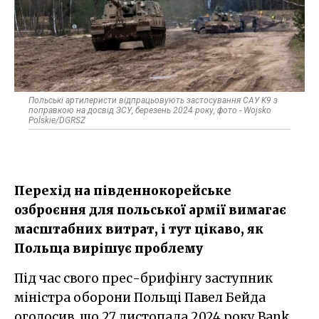
Польські артилеристи відпрацьовують застосування САУ K9 з
поправкою на досвід ЗСУ, березень 2024 року, фото - Wojsko
Polskie/DGRSZ
Перехід на південнокорейське
озброєння для польської армії вимагає
масштабних витрат, і тут цікаво, як
Польща вирішує проблему
Під час свого прес-брифінгу заступник
міністра оборони Польщі Павел Бейда
оголосив, що 27 листопада 2024 року Bank