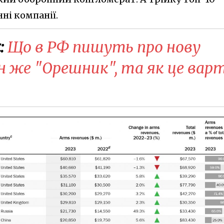
ні компанії.
:
Що в РФ пишуть про нову
ін же "Орешник", та як це вар