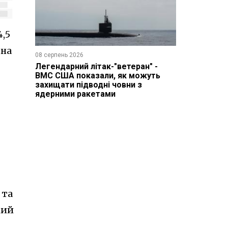
4,5
 на
08 серпень 2026
Легендарний літак-"ветеран" -
ВМС США показали, як можуть
захищати підводні човни з
ядерними ракетами
 та
кий