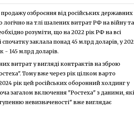
д продажу озброєння від російських державних
 логічно на тлі шалених витрат РФ на війну та
еобхідно розуміти, що на 2022 рік РФ на всі
 спочатку заклала понад 45 млрд доларів, у 202
ік - 145 млрд доларів.
тних витрат у вигляді контрактів на зброю
стеха". Тому вже через рік цілком варто
 2024 рік цей російських оборонний холдинг у
оча загалом включення "Ростеха" з даними, як
тупенню невизначеності" вже виглядає