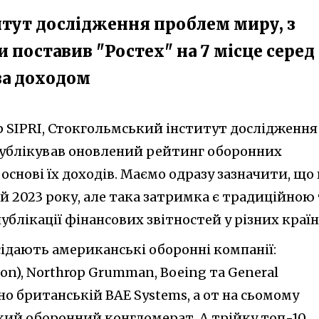
итут дослідження проблем миру, з
поставив "Ростех" на 7 місце серед
за доходом
 SIPRI, Стокгольмський інститут дослідження
публікував оновлений рейтинг оборонних
 основі їх доходів. Маємо одразу зазначити, що 
й 2023 року, але така затримка є традиційною
ублікації фінансових звітностей у різних країн
сідають американські оборонні компанії:
on), Northrop Grumman, Boeing та General
но британській BAE Systems, а от на сьомому
ький оборонний конгломерат. А трійку топ-10