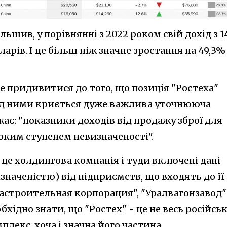
ьшив, у порівнянні з 2022 роком свій дохід з 1
ларів. І це більш ніж значне зростання на 49,3%
 придивитися до того, що позиція "Ростеха"
ід ними криється дуже важлива уточнююча
ає: "показники доходів від продажу зброї для
соким ступенем невизначеності".
- це холдингова компанія і туди включені дані
значеністю) від підприємств, що входять до її
астроительная корпорация", "Уралвагонзавод"
еобхідно знати, що "Ростех" - це не весь російсь
екс, хоча і значна його частина.