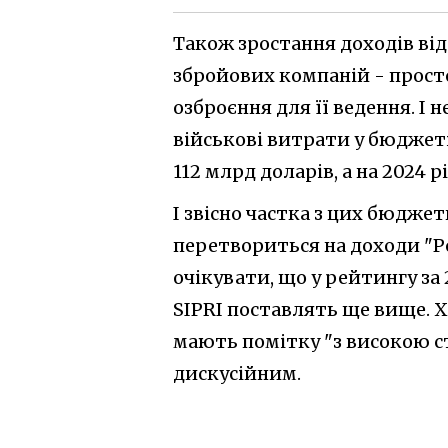
Також зростання доходів ві
збройових компаній - просто
озброєння для її ведення. І н
військові витрати у бюджеті
112 млрд доларів, а на 2024 р
І звісно частка з цих бюдже
перетвориться на доходи "Ро
очікувати, що у рейтингу за
SIPRI поставлять ще вище. Х
мають помітку "з високою с
дискусійним.