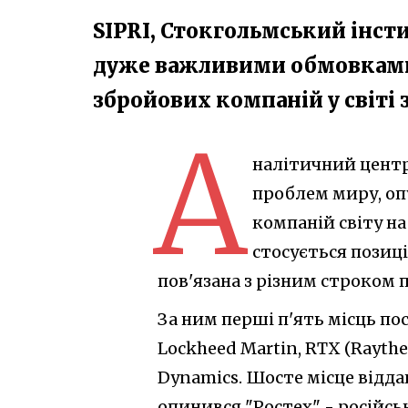
SIPRI, Стокгольмський інст
дуже важливими обмовками 
збройових компаній у світі 
А
налітичний центр
проблем миру, о
компаній світу на
стосується позиці
пов'язана з різним строком п
За ним перші п'ять місць по
Lockheed Martin, RTX (Raythe
Dynamics. Шосте місце відда
опинився "Ростех" - російс