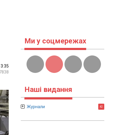
Ми у соцмережах
13:35
7838
Наші видання
Журнали
42