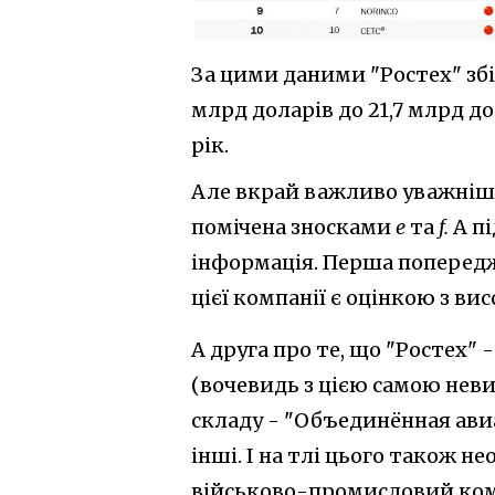
За цими даними "Ростех" збіл
млрд доларів до 21,7 млрд до
рік.
Але вкрай важливо уважніше
помічена зносками
e
та
f.
А п
інформація. Перша попередж
цієї компанії є оцінкою з ви
А друга про те, що "Ростех" 
(вочевидь з цією самою неви
складу - "Объединённая ави
інші. І на тлі цього також н
військово-промисловий компл