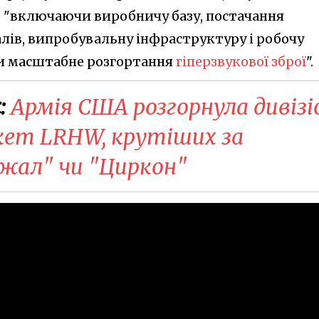
, "включаючи виробничу базу, постачання
ів, випробувальну інфраструктуру і робочу
ти масштабне розгортання
гіперзвукової зброї
".
:
Армія США розгорнула дивізі
акет LRHW, крутіших за
жал" чи "Циркон"