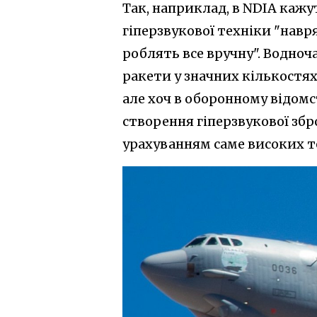
Так, наприклад, в NDIA кажу
гіперзвукової техніки "навря
роблять все вручну". Водно
ракети у значних кількост
але хоч в оборонному відомс
створення гіперзвукової збр
урахуванням саме високих т