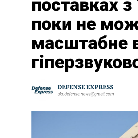
поставках з
поки не мож
масштабне 
гіперзвуково
DEFENSE EXPRESS
ukr.defense.news@gmail.com