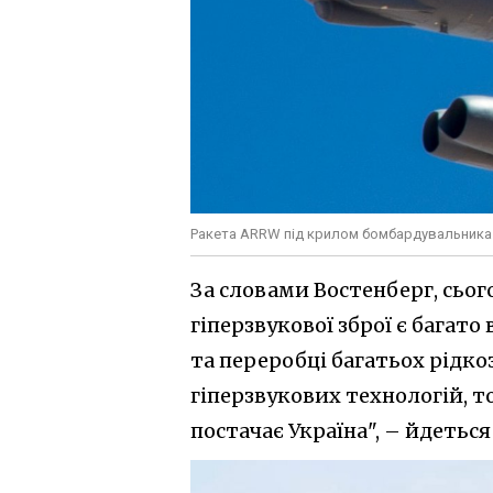
Ракета ARRW під крилом бомбардувальника B-
За словами Востенберг, сьо
гіперзвукової зброї є багат
та переробці багатьох рідк
гіперзвукових технологій, то
постачає Україна", – йдеться