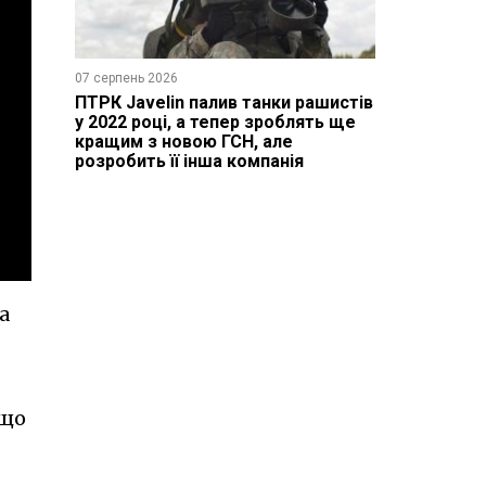
07 серпень 2026
ПТРК Javelin палив танки рашистів
у 2022 році, а тепер зроблять ще
кращим з новою ГСН, але
розробить її інша компанія
а
 що