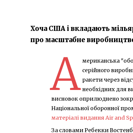
Хоча США і вкладають мільяр
про масштабне виробництво 
А
мериканська "обо
серійного виробни
ракети через від
необхідних для в
висновок оприлюднено зокр
Національної оборонної пром
матеріалі видання Air and Sp
За словами Ребекки Востенбе