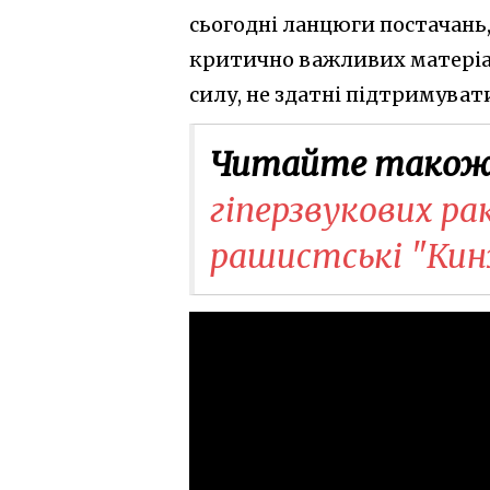
сьогодні ланцюги постачань
критично важливих матеріал
силу, не здатні підтримува
Читайте також
гіперзвукових р
рашистські "Кин