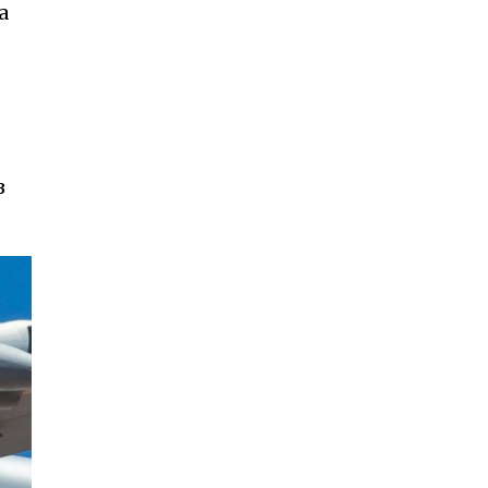
а
–
з