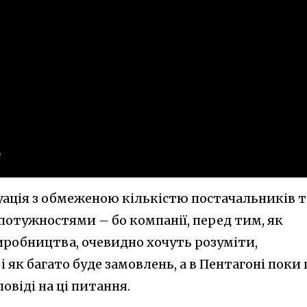
уація з обмеженою кількістю постачальників т
тужностями – бо компанії, перед тим, як
робництва, очевидно хочуть розуміти,
 і як багато буде замовлень, а в Пентагоні поки
овіді на ці питання.