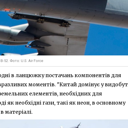
52. Фото: U.S. Air Force
годні в ланцюжку постачань компонентів для
о вразливих моментів. "Китай домінує у видобу
оземельних елементів, необхідних для
ді як необхідні гази, такі як неон, в основному
 в матеріалі.