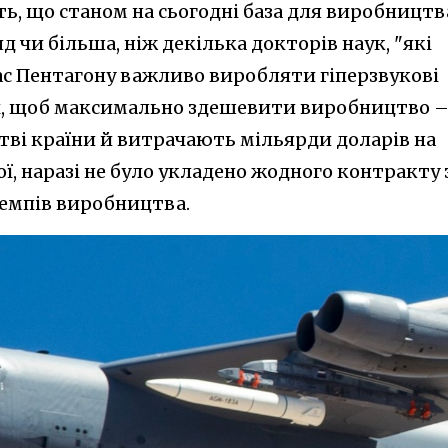
ть, що станом на сьогодні база для виробництв
д чи більша, ніж декілька докторів наук, "які
час Пентагону важливо виробляти гіперзвукові
ях, щоб максимально здешевити виробництво 
тві країни й витрачають мільярди доларів на
ої, наразі не було укладено жодного контракту 
емпів виробництва.