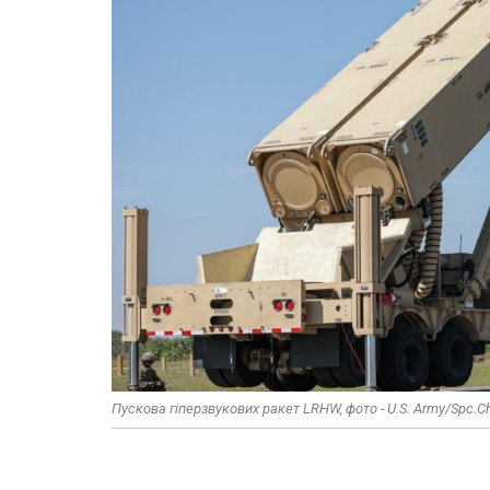
Пускова гіперзвукових ракет LRHW, фото - U.S. Army/Spc.C