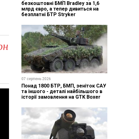
безкоштовні БМП Bradley за 1,6
млрд євро, а тепер дивиться на
безплатні БТР Stryker
он
07 серпень 2026
Понад 1800 БТР, БМП, зеніток САУ
та іншого - деталі найбільшого в
історії замовлення на GTK Boxer