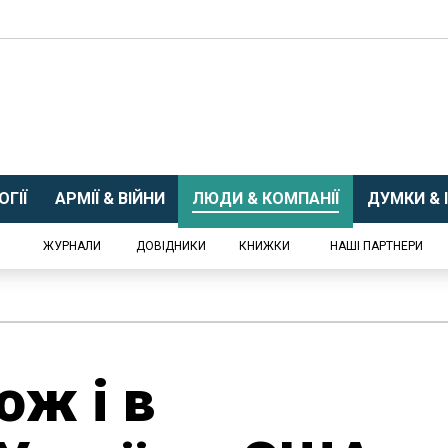
ГІЇ
АРМІЇ & ВІЙНИ
ЛЮДИ & КОМПАНІЇ
ДУМКИ & І
ЖУРНАЛИ
ДОВІДНИКИ
КНИЖКИ
НАШІ ПАРТНЕРИ
ож і в