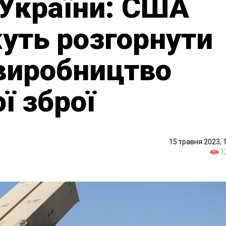
 України: США
уть розгорнути
виробництво
ї зброї
15 травня 2023, 
1