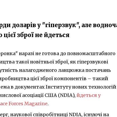
ди доларів у "гіперзвук", але водноч
цієї зброї не йдеться
ронка" наразі не готова до повномасштабного
цтва такої новітньої зброї, як гіперзвукові
сутність налагодженого ланцюжка постачань
иробництва цієї зброї компонентів – такий
ема в документах Інституту нових технологій
ислової асоціації США (NDIA),
йдеться у
ace Forces Magazine
.
рг, наукової співробітниці NDIA, існуючі на