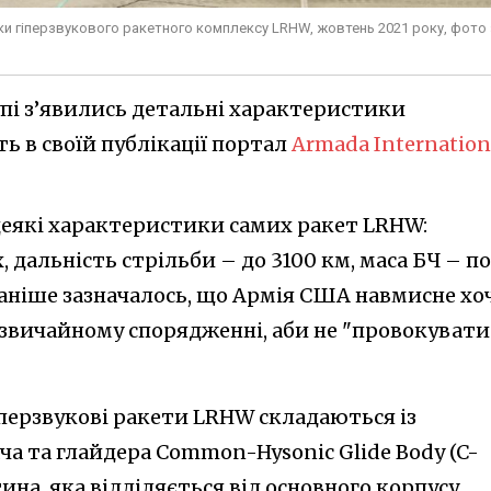
и гіперзвукового ракетного комплексу LRHW, жовтень 2021 року, фото 
упі з’явились детальні характеристики
ь в своїй публікації портал
Armada Internation
 деякі характеристики самих ракет LRHW:
, дальність стрільби – до 3100 км, маса БЧ – п
ніше зазначалось, що Армія США навмисне хо
звичайному спорядженні, аби не "провокувати
іперзвукові ракети LRHW складаються із
а та глайдера Common-Hysonic Glide Body (C-
тина, яка відділяється від основного корпусу