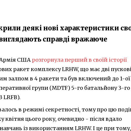
крили деякі нові характеристики св
и виглядають справді вражаюче
 Армія США
розгорнула перший в своїй історії
ових ракет комплексу LRHW, що має дві пусков
им залпом в 4 ракети та був включений до 1-ої
перативної групи (MDTF) 5-го батальйону 3-го
3 LRFB).
валось в режимі секретності, тому про цю под
у квітня цього року, очевидно - після вдало
авчань із використанням LRHW. І це при тому,