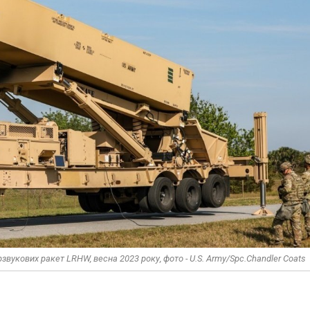
звукових ракет LRHW, весна 2023 року, фото - U.S. Army/Spc.Chandler Coats