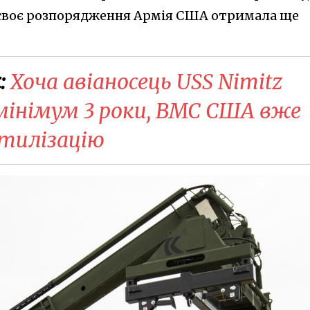
своє розпорядження Армія США отримала ще
:
Хоча авіаносець USS Nimitz
інімум 3 роки, ВМС США вже
тилізацію