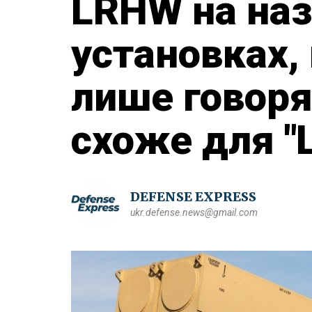
LRHW на на
установках,
лише говоря
схоже для "
DEFENSE EXPRESS
ukr.defense.news@gmail.com