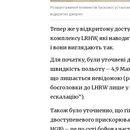
Розвантаження елементів пускової установк
відкритих джерел
Тепер же у відкритому дост
комплексу LRHW, які наводит
і вони виглядають так.
Для початку, були уточнені
швидкість польоту – 4,9 Мах
що лишається невідомою (ра
боєголовки до LHRW лише у 
ескалацію").
Також було уточненно, що г
двоступеневого прискорювач
HGB) – це по суті бойова час