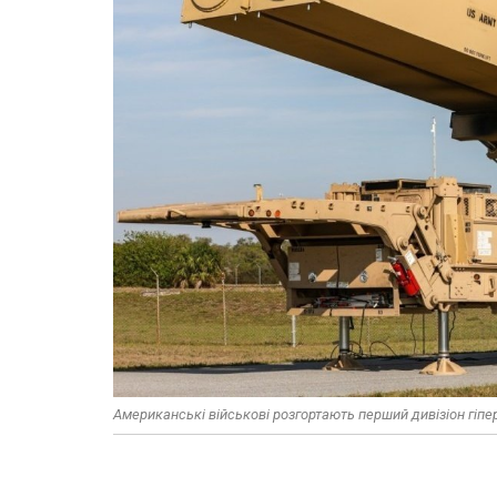
Американські військові розгортають перший дивізіон гіпер