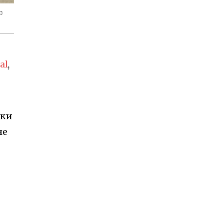
з
al
,
оки
че