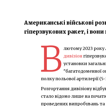
Американські військові роз
гіперзвукових ракет, і вон
В
лютому 2023 року
дивізіон
гіперзвук
установки загальн
"багатодоменної о
полку польової артилерії (5-
Розгортання дивізіону відбу
стало відомо лише на початк
проведених випробувань та н