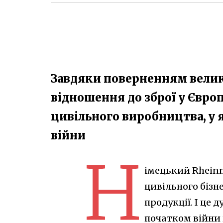
Завдяки поверненням велик
відношення до зброї у Європ
цивільного виробництва, у 
війни
Н
імецький Rheinm
цивільного бізн
продукції. І це 
початком війни 