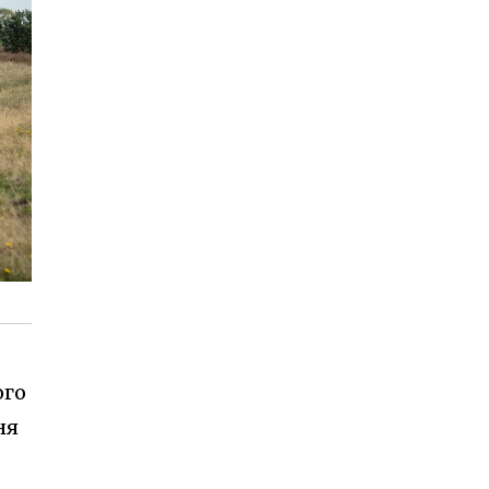
ого
ня