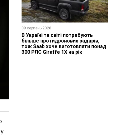
09 серпень 2026
В Україні та світі потребують
більше протидронових радарів,
тож Saab хоче виготовляти понад
300 РЛС Giraffe 1X на рік
о
су