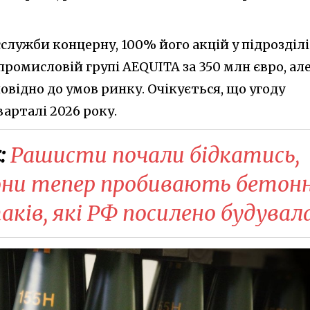
служби концерну, 100% його акцій у підрозділі
промисловій групі AEQUITA за 350 млн євро, ал
овідно до умов ринку. Очікується, що угоду
арталі 2026 року.
:
Рашисти почали бідкатись,
рони тепер пробивають бетонн
ків, які РФ посилено будувал