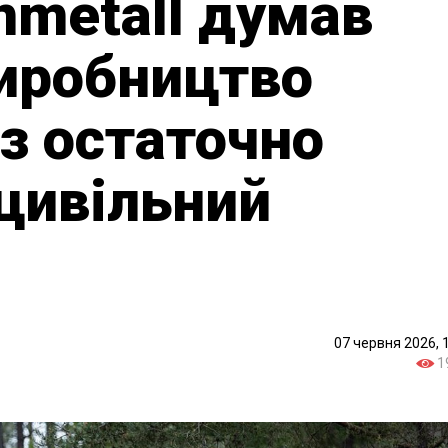
nmetall думав
иробництво
аз остаточно
 цивільний
07 червня 2026, 
1