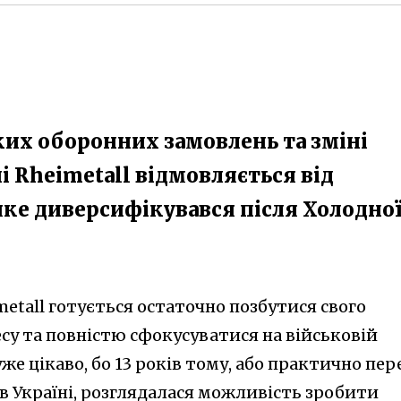
их оборонних замовлень та зміні
і Rheimetall відмовляється від
яке диверсифікувався після Холодно
etall готується остаточно позбутися свого
есу та повністю сфокусуватися на військовій
дуже цікаво, бо 13 років тому, або практично пер
в Україні, розглядалася можливість зробити