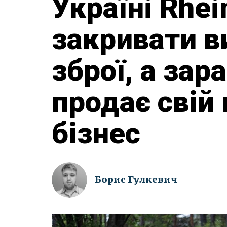
Україні Rhei
закривати в
зброї, а зар
продає свій
бізнес
Борис Гулкевич