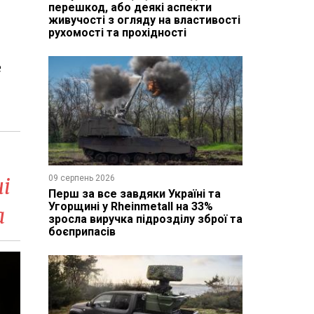
перешкод, або деякі аспекти
живучості з огляду на властивості
рухомості та прохідності
е
і
09 серпень 2026
Перш за все завдяки Україні та
Угорщині у Rheinmetall на 33%
а
зросла виручка підрозділу зброї та
боєприпасів