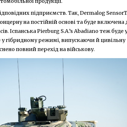
томобільної продукції.
відповідних підприємств. Так, Dermalog SensorT
нцерну на постійній основі та буде включена 
ів. Іспанська Pierburg S.A.’s Abadiano теж буде 
 у гібридному режимі, випускаючи й цивільну
снено повний перехід на військову.