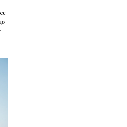
ec
до
у