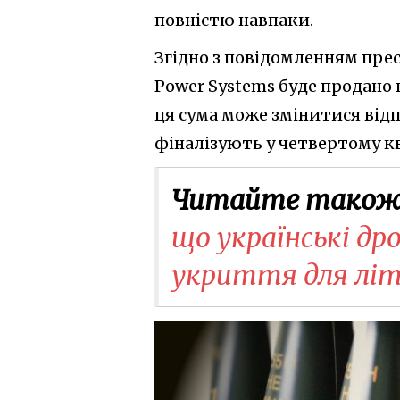
повністю навпаки.
Згідно з повідомленням прес
Power Systems буде продано 
ця сума може змінитися відп
фіналізують у четвертому кв
Читайте також
що українські д
укриття для літа