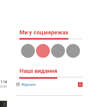
Ми у соцмережах
Наші видання
11:14
Журнали
42
9344