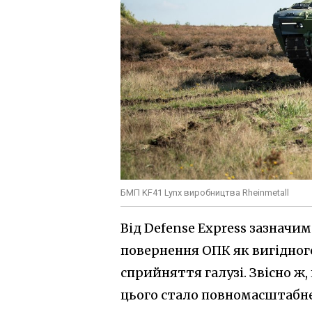
БМП KF41 Lynx виробництва Rheinmetall
Від Defense Express зазначи
повернення ОПК як вигідног
сприйняття галузі. Звісно
цього стало повномасштабне 