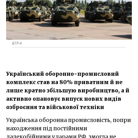
БТР-4
Український оборонно-промисловий
комплекс став на 80% приватним й не
лише кратно збільшую виробництво, а й
активно опановує випуск нових видів
озброєння та військової техніки
Українська оборонна промисловість, попри
находження під постійними
далекобійними ударами РФ, змогла не