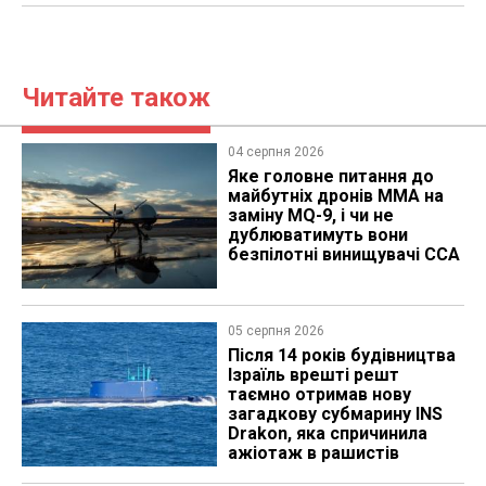
Читайте також
04 серпня 2026
Яке головне питання до
майбутніх дронів MMA на
заміну MQ-9, і чи не
дублюватимуть вони
безпілотні винищувачі CCA
05 серпня 2026
Після 14 років будівництва
Ізраїль врешті решт
таємно отримав нову
загадкову субмарину INS
Drakon, яка спричинила
ажіотаж в рашистів