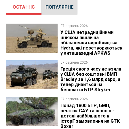
ОСТАННЄ
ПОПУЛЯРНЕ
07 серпень 2026
У США нетрадиційними
шляхом пішли на
збільшення виробництва
Hydra, які перетворюються
у антишахедні APKWS
07 серпень 2026
Греція свого часу не взяла
у США безкоштовні БМП
Bradley за 1,6 млрд євро, а
тепер дивиться на
безплатні БТР Stryker
07 серпень 2026
Понад 1800 БТР, БМП,
зеніток САУ та іншого -
деталі найбільшого в
історії замовлення на GTK
Boxer