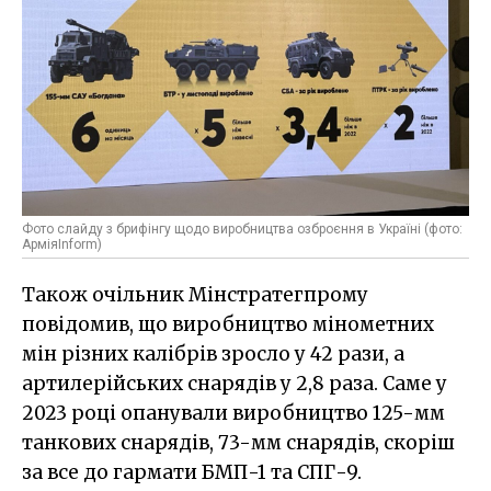
Фото слайду з брифінгу щодо виробництва озброєння в Україні (фото:
АрміяInform)
Також очільник Мінстратегпрому
повідомив, що виробництво мінометних
мін різних калібрів зросло у 42 рази, а
артилерійських снарядів у 2,8 раза. Саме у
2023 році опанували виробництво 125-мм
танкових снарядів, 73-мм снарядів, скоріш
за все до гармати БМП-1 та СПГ-9.