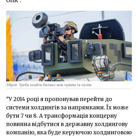
ОПК".
Зброя. Треба знайти баланс між чужим та своїм
"У 2014 році я пропонував перейти до
системи холдингів за напрямками. Їх може
бути 7 чи 8. А трансформація концерну
повинна відбутися в державну холдингову
компанію, яка буде керуючою холдинговою