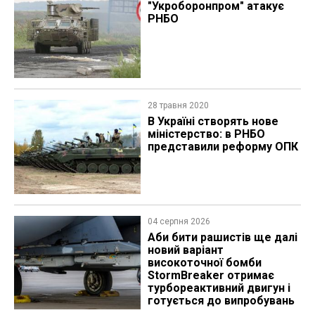
"Укроборонпром" атакує
РНБО
28 травня 2020
В Україні створять нове
міністерство: в РНБО
представили реформу ОПК
04 серпня 2026
Аби бити рашистів ще далі
новий варіант
високоточної бомби
StormBreaker отримає
турбореактивний двигун і
готується до випробувань