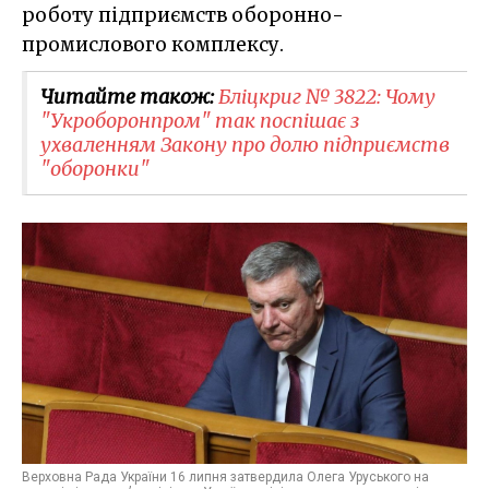
роботу підприємств оборонно-
промислового комплексу.
Читайте також:
Бліцкриг № 3822: Чому
"Укроборонпром" так поспішає з
ухваленням Закону про долю підприємств
"оборонки"
Верховна Рада України 16 липня затвердила Олега Уруського на