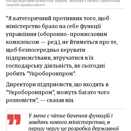
посаді віце-прем’єр-міністра України - міністра з питань стратегічних
галузей промисловості.
"Я категоричний противник того, щоб
міністерство брало на себе функції
управління (оборонно-промисловим
комплексом — ред.), не йтиметься про те,
щоб безпосередньо керувати
підприємствами, втручатися в їх
господарську діяльність, як сьогодні
робить "Укроборонпром".
Директори підприємств, що входять в
"Укроборонпром", можуть багато чого
розповісти", — сказав він.
У мене є чітке бачення функцій і
завдань нового міністерства, в
першу чергу це розробка державної