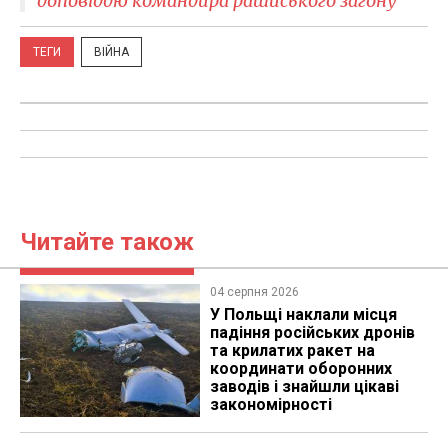
доповіддю командира рашиського загону
ТЕГИ
ВІЙНА
Читайте також
04 серпня 2026
У Польщі наклали місця
падіння російських дронів
та крилатих ракет на
координати оборонних
заводів і знайшли цікаві
закономірності