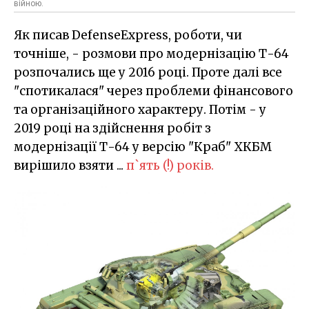
війною.
Як писав DefenseExpress, роботи, чи
точніше, - розмови про модернізацію Т-64
розпочались ще у 2016 році. Проте далі все
"спотикалася" через проблеми фінансового
та організаційного характеру. Потім - у
2019 році на здійснення робіт з
модернізації Т-64 у версію "Краб" ХКБМ
вирішило взяти ...
п`ять (!) років.