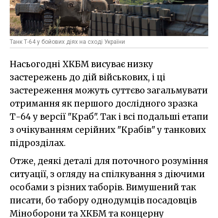
Танк Т-64 у бойових діях на сході України
Насьогодні ХКБМ висуває низку
застережень до дій військових, і ці
застереження можуть суттєво загальмувати
отримання як першого дослідного зразка
Т-64 у версії "Краб". Так і всі подальші етапи
з очікуванням серійних "Крабів" у танкових
підрозділах.
Отже, деякі деталі для поточного розуміння
ситуації, з огляду на спілкування з діючими
особами з різних таборів. Вимушений так
писати, бо табору однодумців посадовців
Міноборони та ХКБМ та концерну