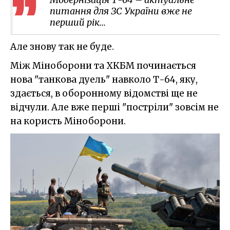
питання для ЗС України вже не
перший рік...
Але знову так не буде.
Між Міноборони та ХКБМ починається
нова "танкова дуель" навколо Т-64, яку,
здається, в оборонному відомстві ще не
відчули. Але вже перші "постріли" зовсім не
на користь Міноборони.