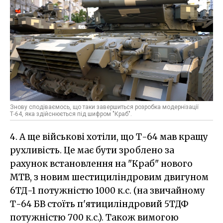
Знову сподіваємось, що таки завершиться розробка модернізації
Т-64, яка здійснюється під шифром "Краб".
4. А ще військові хотіли, що Т-64 мав кращу
рухливість. Це має бути зроблено за
рахунок встановлення на "Краб" нового
МТВ, з новим шестициліндровим двигуном
6ТД-1 потужністю 1000 к.с. (на звичайному
Т-64 БВ стоїть п'ятициліндровий 5ТДФ
потужністю 700 к.с.). Також вимогою