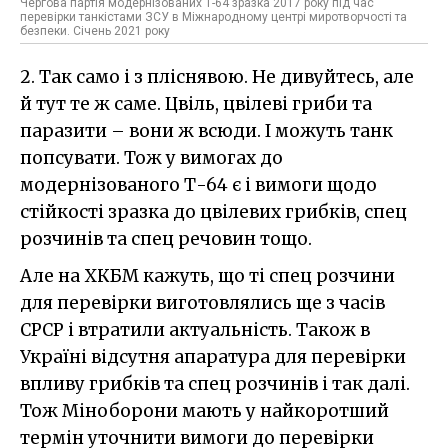
Чергова партія модернізованих Т-64 зразка 2017 року під час
перевірки танкістами ЗСУ в Міжнародному центрі миротворчості та
безпеки. Січень 2021 року
2. Так само і з пліснявою. Не дивуйтесь, але
й тут те ж саме. Цвіль, цвілеві гриби та
паразити – вони ж всюди. І можуть танк
попсувати. Тож у вимогах до
модернізованого Т-64 є і вимоги щодо
стійкості зразка до цвілевих грибків, спец
розчинів та спец речовин тощо.
Але на ХКБМ кажуть, що ті спец розчини
для перевірки виготовлялись ще з часів
СРСР і втратили актуальність. Також в
Україні відсутня апаратура для перевірки
впливу грибків та спец розчинів і так далі.
Тож Міноборони мають у найкоротший
термін уточнити вимоги до перевірки