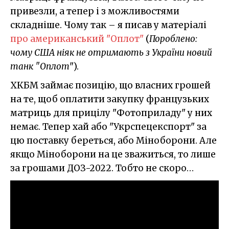
привезли, а тепер і з можливостями
складніше. Чому так – я писав у матеріалі
про американський "Оплот"
(
Пороблено:
чому США ніяк не отримають з України новий
танк "Оплот
").
ХКБМ займає позицію, що власних грошей
на те, щоб оплатити закупку французьких
матриць для прицілу "Фотоприладу" у них
немає. Тепер хай або "Укрспецекспорт" за
цю поставку береться, або Міноборони. Але
якщо Міноборони на це зважиться, то лише
за грошами ДОЗ-2022. Тобто не скоро…