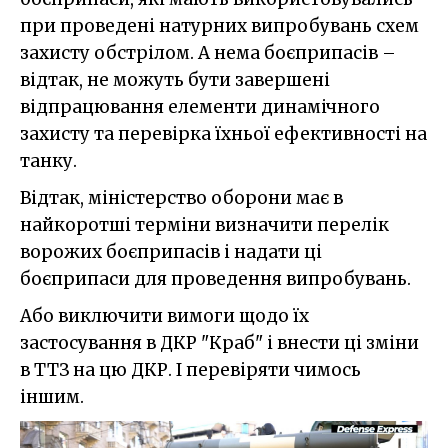
при проведені натурних випробувань схем
захисту обстрілом. А нема боєприпасів –
відтак, не можуть бути завершені
відпрацювання елементи динамічного
захисту та перевірка їхньої ефективності на
танку.
Відтак, міністерство оборони має в
найкоротші терміни визначити перелік
ворожих боєприпасів і надати ці
боєприпаси для проведення випробувань.
Або виключити вимоги щодо їх
застосування в ДКР "Краб" і внести ці зміни
в ТТЗ на цю ДКР. І перевіряти чимось
іншим.