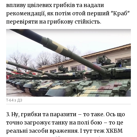
впливу цвілевих грибків та надали
рекомендації, як потім отой перший "Краб"
перевіряти на грибкову стійкість.
Т-64 з ДЗ
3. Ну, грибки та паразити – то таке. Ось що
точно загрожує танку на полі бою – то це
реальні засоби враження. І тут теж ХКБМ