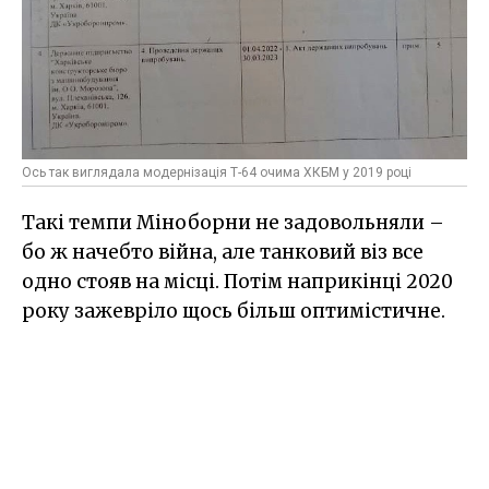
Ось так виглядала модернізація Т-64 очима ХКБМ у 2019 році
Такі темпи Міноборни не задовольняли –
бо ж начебто війна, але танковий віз все
одно стояв на місці. Потім наприкінці 2020
року зажевріло щось більш оптимістичне.