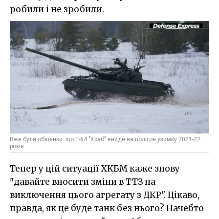
робили і не зробили.
Вже були обіцянки. що Т-64 "Краб" вийде на полігон узимку 2021-22
років
Тепер у цій ситуації ХКБМ каже знову
"давайте вносити зміни в ТТЗ на
виключення цього агрегату з ДКР". Цікаво,
правда, як це буде танк без нього? Начебто