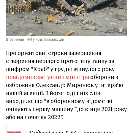
Втрачений Т-64 у ході бойових дій
Про орієнтовні строки завершення
створення першого прототипу танку за
шифром "Краб" у грудні минулого року
повідомив заступник міністра
оборони з
озброєння Олександр Миронюк у інтерв’ю
нашій агенції. З його тодішніх слів
виходило, що "в оборонному відомстві
очікують першу машину "до кінця 2021 року
або на початку 2022".
Модернізація Т-64 – актуальне