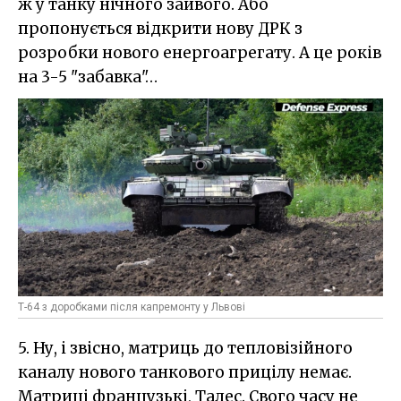
ж у танку нічного зайвого. Або
пропонується відкрити нову ДРК з
розробки нового енергоагрегату. А це років
на 3-5 "забавка"…
Т-64 з доробками після капремонту у Львові
5. Ну, і звісно, матриць до тепловізійного
каналу нового танкового прицілу немає.
Матриці французькі, Талес. Свого часу не