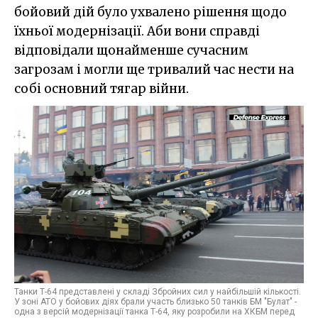
бойовий дій було ухвалено рішення щодо
їхньої модернізації. Аби вони справді
відповідали щонайменше сучасним
загрозам і могли ще тривалий час нести на
собі основний тягар війни.
Танки Т-64 представлені у складі Збройних сил у найбільшій кількості.
У зоні АТО у бойових діях брали участь близько 50 танків БМ "Булат" -
одна з версій модернізації танка Т-64, яку розробили на ХКБМ перед