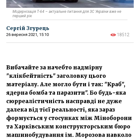
Модернізація Т-64 – актуальне питання для ЗС України вже не
перший рік
Сергій Згурець
26 вересня 2021, 15:10
18512
Вибачайте за начебто надмірну
"клікбейтність" заголовку цього
матеріалу. Але могло бути і так: "Краб",
ядерна бомба та паразити". Бо будь-яка
сюрреалістичність насправді не дуже
далека від тієї реальності, яка зараз
формується у стосунках між Міноборони
та Харківським конструкторським бюро
машинобудування ім. Морозова навколо