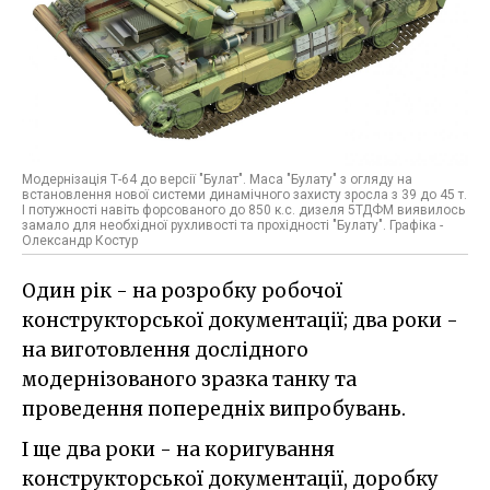
Модернізація Т-64 до версії "Булат". Маса "Булату" з огляду на
встановлення нової системи динамічного захисту зросла з 39 до 45 т.
І потужності навіть форсованого до 850 к.с. дизеля 5ТДФМ виявилось
замало для необхідної рухливості та прохідності "Булату". Графіка -
Олександр Костур
Один рік - на розробку робочої
конструкторської документації; два роки -
на виготовлення дослідного
модернізованого зразка танку та
проведення попередніх випробувань.
І ще два роки - на коригування
конструкторської документації, доробку