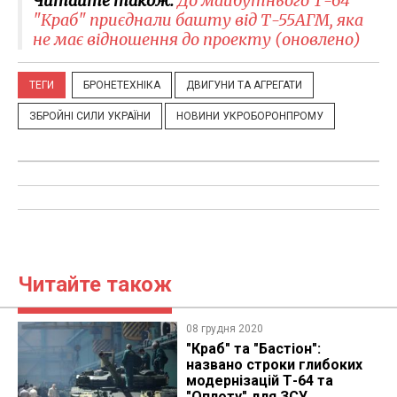
Читайте також:
До майбутнього ​Т-64
"Краб" приєднали башту від Т-55АГМ, яка
не має відношення до проекту (оновлено)
ТЕГИ
БРОНЕТЕХНІКА
ДВИГУНИ ТА АГРЕГАТИ
ЗБРОЙНІ СИЛИ УКРАЇНИ
НОВИНИ УКРОБОРОНПРОМУ
Читайте також
08 грудня 2020
​"Краб" та "Бастіон":
названо строки глибоких
модернізацій Т-64 та
"Оплоту" для ЗСУ