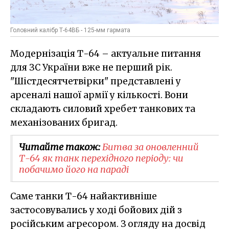
Головний калібр Т-64ВБ - 125-мм гармата
Модернізація Т-64 – актуальне питання
для ЗС України вже не перший рік.
"Шістдесятчетвірки" представлені у
арсеналі нашої армії у кількості. Вони
складають силовий хребет танкових та
механізованих бригад.
Читайте також:
Битва за оновленний
Т-64 як танк перехідного періоду: чи
побачимо його на параді
Саме танки Т-64 найактивніше
застосовувались у ході бойових дій з
російським агресором. З огляду на досвід