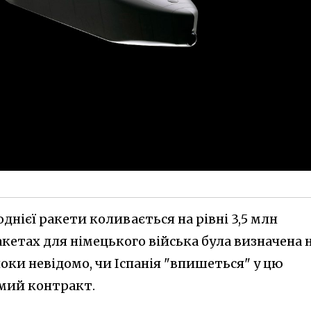
однієї ракети коливається на рівні 3,5 млн
акетах для німецького війська була визначена 
поки невідомо, чи Іспанія "впишеться" у цю
емий контракт.