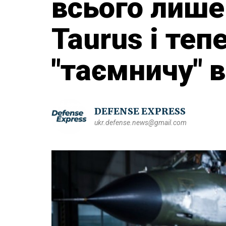
всього лише
Taurus і теп
"таємничу" в
DEFENSE EXPRESS
ukr.defense.news@gmail.com