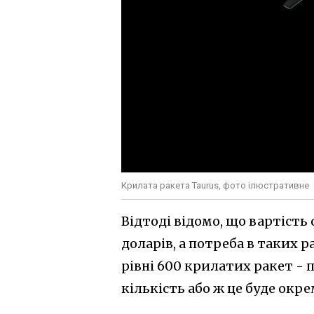
Крилата ракета Taurus, фото ілюстративне
Відтоді відомо, що вартість 
доларів, а потреба в таких р
рівні 600 крилатих ракет - 
кількість або ж це буде окр