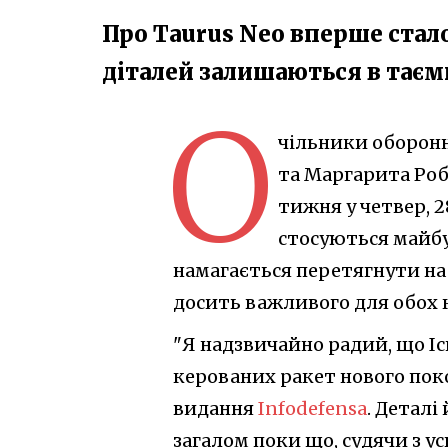
Про Taurus Neo вперше стало
діталей залишаються в таєм
О
чільники оборонни
та Маргарита Робл
тижня у четвер, 2
стосуються майбу
намагається перетягнути на 
досить важливого для обох 
"Я надзвичайно радий, що Іс
керованих ракет нового покол
видання
Infodefensa
. Деталі
загалом поки що, судячи з ус