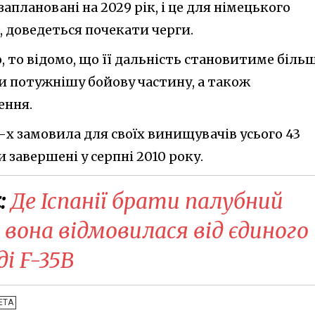
заплановані на 2029 рік, і це для німецького
, доведеться почекати черги.
 то відомо, що її дальність становитиме біль
и потужнішу бойову частину, а також
ення.
0-х замовила для своїх винищувачів усього 43
 завершені у серпні 2010 року.
:
Де Іспанії брати палубний
вона відмовилася від єдиного
і F-35B
ЕТА