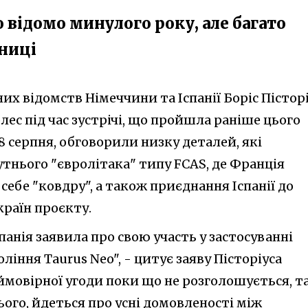
 відомо минулого року, але багато
ниці
х відомств Німеччини та Іспанії Боріс Пістор
ес під час зустрічі, що пройшла раніше цього
8 серпня, обговорили низку деталей, які
тнього "євролітака" типу FCAS, де Франція
себе "ковдру", а також приєднання Іспанії до
країн проєкту.
панія заявила про свою участь у застосуванні
іння Taurus Neo", - цитує заяву Пісторіуса
 ймовірної угоди поки що не розголошується, т
ього, йдеться про усні домовленості між