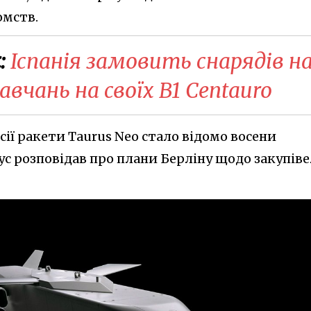
омств.
:
Іспанія замовить снарядів н
авчань на своїх B1 Centauro
сії ракети Taurus Neo стало відомо восени
ус розповідав про плани Берліну щодо закупів