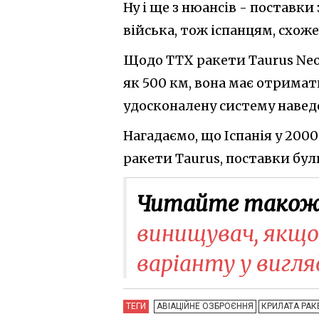
Ну і ще з нюансів - поставки 
війська, тож іспанцям, схоже
Щодо ТТХ ракети Taurus Neo,
як 500 км, вона має отримат
удосконалену систему навед
Нагадаємо, що Іспанія у 200
ракети Taurus, поставки були
Читайте також
винищувач, якщо 
варіанту у вигляд
ТЕГИ
АВІАЦІЙНЕ ОЗБРОЄННЯ
КРИЛАТА РАК