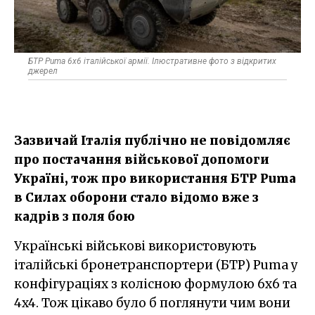
БТР Puma 6x6 італійської армії. Ілюстративне фото з відкритих
джерел
Зазвичай Італія публічно не повідомляє
про постачання військової допомоги
Україні, тож про використання БТР Puma
в Силах оборони стало відомо вже з
кадрів з поля бою
Українські військові використовують
італійські бронетранспортери (БТР) Puma у
конфігураціях з колісною формулою 6x6 та
4x4. Тож цікаво було б поглянути чим вони