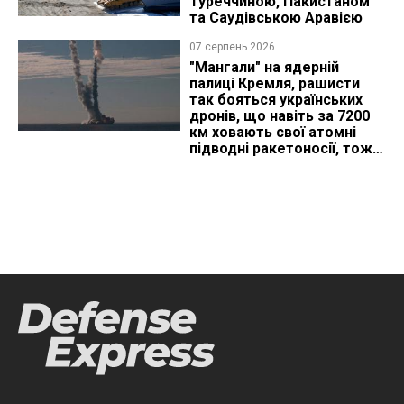
Туреччиною, Пакистаном
та Саудівською Аравією
07 серпень 2026
"Мангали" на ядерній
палиці Кремля, рашисти
так бояться українських
дронів, що навіть за 7200
км ховають свої атомні
підводні ракетоносії, тож
що видно з космосу