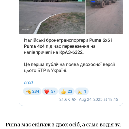
Puma має екіпаж з двох осіб, а саме водія та