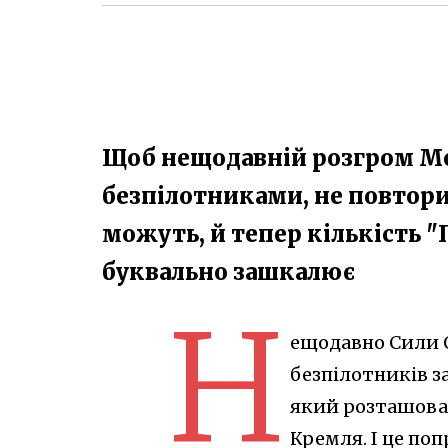
Щоб нещодавній розгром М
безпілотниками, не повтори
можуть, й тепер кількість 
буквально зашкалює
Н
ещодавно Сили О
безпілотників 
який розташован
Кремля. І це по