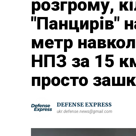
розгрому, кі
"Панцирів" 
метр навкол
НПЗ за 15 к
просто заш
DEFENSE EXPRESS
ukr.defense.news@gmail.com