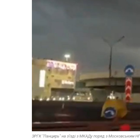
ЗРГК "Панцирь" на з'їзді з МКАДу поряд з Московським НПЗ.