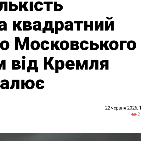
лькість
на квадратний
о Московського
м від Кремля
калює
22 червня 2026, 
2