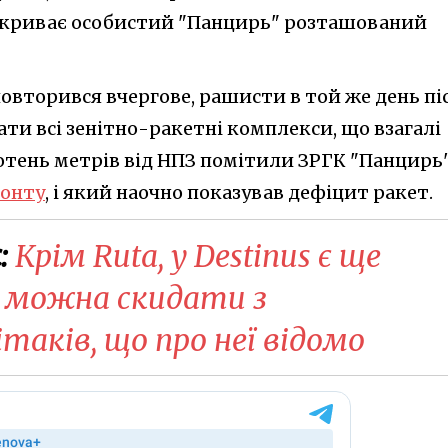
рикриває особистий "Панцирь" розташований
овторився вчергове, рашисти в той же день пі
ати всі зенітно-ракетні комплекси, що взагалі
 сотень метрів від НПЗ помітили ЗРГК "Панцирь"
ронту
, і який наочно показував дефіцит ракет.
:
Крім Ruta, у Destinus є ще
у можна скидати з
аків, що про неї відомо