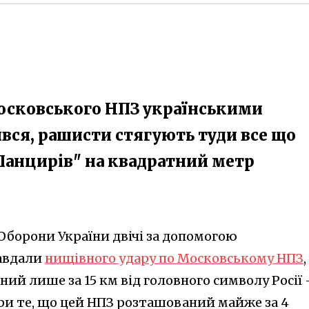
осковського НПЗ українськими
вся, рашисти стягують туди все що
"Панцирів" на квадратний метр
борони України двічі за допомогою
завдали
нищівного удару по Московському НПЗ
,
ий лише за 15 км від головного символу Росії 
при те, що цей НПЗ розташований майже за 4