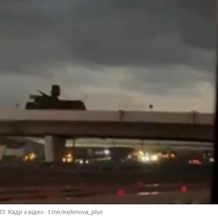
 Кадр з відео - t.me/exilenova_plus