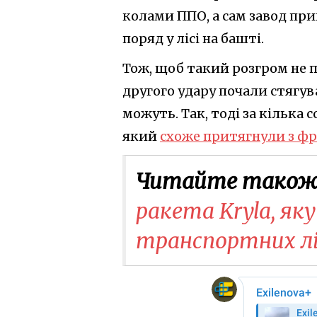
колами ППО, а сам завод п
поряд у лісі на башті.
Тож, щоб такий розгром не п
другого удару почали стягув
можуть. Так, тоді за кілька
який
схоже притягнули з ф
Читайте також
ракета Kryla, як
транспортних літ