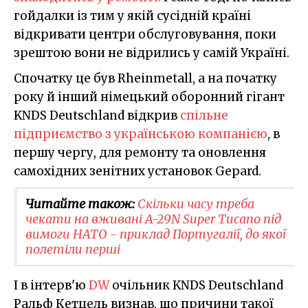
гойдалки із тим у якій сусідній країні
відкривати центри обслуговування, поки
зрештою вони не відрились у самій Україні.
Спочатку це був Rheinmetall, а на початку
року й інший німецький оборонний гігант
KNDS Deutschland відкрив
спільне
підприємство з українською компанією
, в
першу чергу, для ремонту та оновлення
самохідних зенітних установок Gepard.
Читайте також:
Скільки часу треба
чекати на вживані A-29N Super Tucano під
вимоги НАТО - приклад Португалії, до якої
полетіли перші
І в інтерв'ю
DW
очільник KNDS Deutschland
Ральф Кетцель визнав, що причини такої