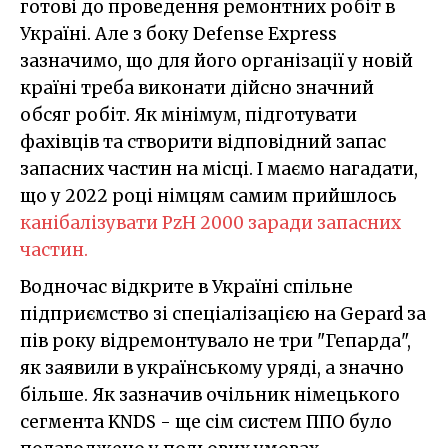
готові до проведення ремонтних робіт в
Україні. Але з боку Defense Express
зазначимо, що для його організації у новій
країні треба виконати дійсно значний
обсяг робіт. Як мінімум, підготувати
фахівців та створити відповідний запас
запасних частин на місці. І маємо нагадати,
що у 2022 році німцям самим прийшлось
канібалізувати PzH 2000 заради запасних
частин.
Водночас відкрите в Україні спільне
підприємство зі спеціалізацією на Gepard за
пів року відремонтувало не три "Гепарда",
як заявили в українському уряді, а значно
більше. Як зазначив очільник німецького
сегмента KNDS - ще сім систем ППО було