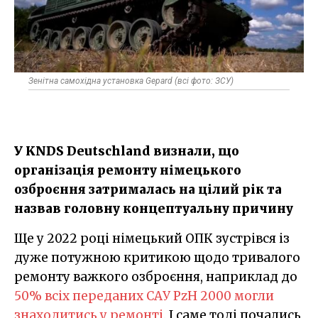
Зенітна самохідна установка Gepard (всі фото: ЗСУ)
У KNDS Deutschland визнали, що
організація ремонту німецького
озброєння затрималась на цілий рік та
назвав головну концептуальну причину
Ще у 2022 році німецький ОПК зустрівся із
дуже потужною критикою щодо тривалого
ремонту важкого озброєння, наприклад до
50% всіх переданих САУ PzH 2000 могли
знаходитись у ремонті.
І саме тоді почались