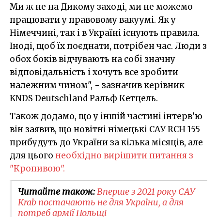
Ми ж не на Дикому заході, ми не можемо
працювати у правовому вакуумі. Як у
Німеччині, так і в Україні існують правила.
Іноді, щоб їх поєднати, потрібен час. Люди з
обох боків відчувають на собі значну
відповідальність і хочуть все зробити
належним чином", - зазначив керівник
KNDS Deutschland Ральф Кетцель.
Також додамо, що у іншій частині інтерв'ю
він заявив, що новітні німецькі САУ RCH 155
прибудуть до України за кілька місяців, але
для цього
необхідно вирішити питання з
"Кропивою".
Читайте також:
Вперше з 2021 року САУ
Krab постачають не для України, а для
потреб армії Польщі