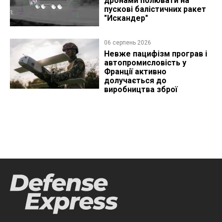
дронами полювати на
пускові балістичних ракет
"Искандер"
06 серпень 2026
Невже пацифізм програв і
автопромисловість у
Франції активно
долучається до
виробництва зброї