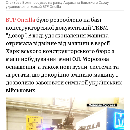
Стальова Воля просуває на ринку Африки та Близького Сходу
українсько-польський БТР Oncilla
БТР Oncilla
було розроблено на базі
конструкторської документації ТКБМ
"Дозор". В ході удосконалення машина
отримала відмінне від машини в версії
Харківського конструкторського бюро з
машинобудування імені O.O. Морозова
оснащення, а також нові вузли, системи та
агрегати, що докорінно змінило машину і
дозволило завоювати симпатії українських
військових.