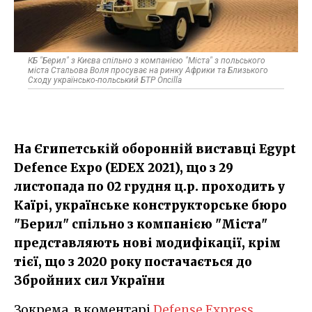
КБ "Берил" з Києва спільно з компанією "Міста" з польського
міста Стальова Воля просуває на ринку Африки та Близького
Сходу українсько-польський БТР Oncilla
На Єгипетській оборонній виставці Egypt
Defence Expo (EDEX 2021), що з 29
листопада по 02 грудня ц.р. проходить у
Каїрі, українське конструкторське бюро
"Берил" спільно з компанією "Міста"
представляють нові модифікації, крім
тієї, що з 2020 року постачається до
Збройних сил України
Зокрема, в коментарі
Defense Express