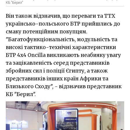
КБ "Берил"
Він також відзначив, що переваги та ТТХ
українсько-польського БТР прийшлись до
смаку потенційним покупцям.
"Багатофункціональність, модульність та
високі тактико-технічні характеристики
БТР 4х4 Oncilla викликають неабияку увагу
та зацікавленість серед представників
збройних сил і поліції Єгипту, а також
представників інших країн Африки та
Близького Сходу", - відзначив представник
КБ "Берил".