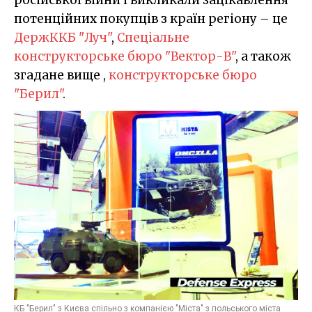
російської війни і викликали зацікавлення
потенційних покупців з країн регіону – це
ДержККБ "Луч"
,
Спеціальне
конструкторське бюро "Вектор-В"
, а також
згадане вище ,
конструкторське бюро
"Берил"
.
КБ "Берил" з Києва спільно з компанією "Міста" з польського міста