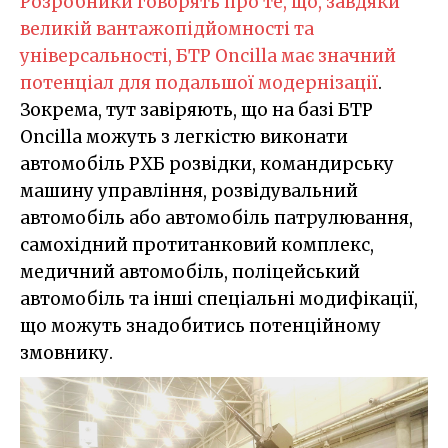
Розробники говорять про те, що, завдяки
великій вантажопідйомності та
універсальності, БТР Oncilla має значний
потенціал для подальшої модернізації
.
Зокрема, тут завіряють, що на базі БТР
Oncilla можуть з легкістю виконати
автомобіль РХБ розвідки, командирську
машину управління, розвідувальний
автомобіль або автомобіль патрулювання,
самохідний протитанковий комплекс,
медичний автомобіль, поліцейський
автомобіль та інші спеціальні модифікації,
що можуть знадобитись потенційному
змовнику.