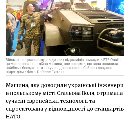
Військові не розголошують до яких підрозділів надходить БТР Oncilla -
ця маневрена та надійна машина, але говорять, що вона посилила
найбільш боєздатні та залучені до виконання бойових завдань
підрозділи / Фото: Defense Express
Машина, яку доводили українські інженери
в польському місті Стальова Воля, отримала
сучасні європейські технології та
спроектована у відповідності до стандартів
НАТО.