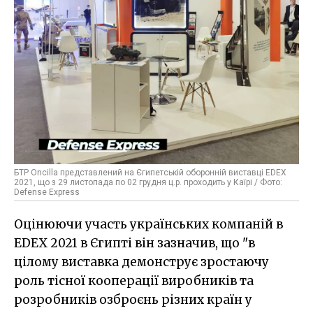
БТР Oncilla представлений на Єгипетській оборонній виставці EDEX
2021, що з 29 листопада по 02 грудня ц.р. проходить у Каїрі / Фото:
Defense Express
Оцінюючи участь українських компаній в
EDEX 2021 в Єгипті він зазначив, що "в
цілому виставка демонструє зростаючу
роль тісної кооперації виробників та
розробників озброєнь різних країн у