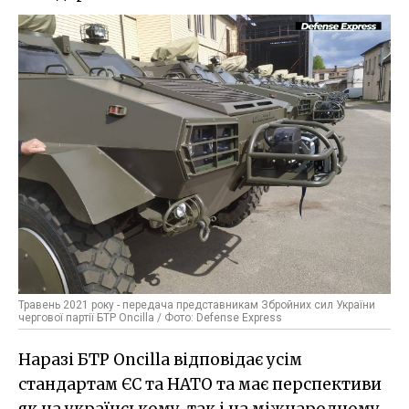
Травень 2021 року - передача представникам Збройних сил України
чергової партії БТР Oncilla / Фото: Defense Express
Наразі БТР Oncilla відповідає усім
стандартам ЄС та НАТО та має перспективи
як на українському, так і на міжнародному