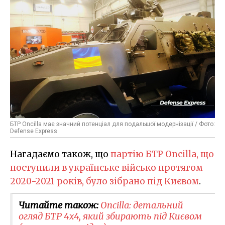
БТР Oncilla має значний потенціал для подальшої модернізації / Фото:
Defense Express
Нагадаємо також, що
партію БТР Oncilla, що
поступили в українське військо протягом
2020-2021 років, було зібрано під Києвом
.
Читайте також:
Oncilla: детальний
огляд БТР 4х4, який збирають під Києвом