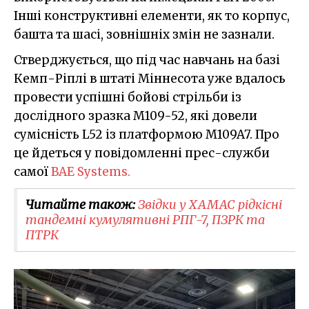
Інші конструктивні елементи, як то корпус,
башта та шасі, зовнішніх змін не зазнали.
Стверджується, що під час навчань на базі
Кемп-Ріплі в штаті Міннесота уже вдалось
провести успішні бойові стрільби із
дослідного зразка M109-52, які довели
сумісність L52 із платформою M109A7. Про
це йдеться у повідомленні прес-служби
самої
BAE Systems.
Читайте також:
Звідки у ХАМАС рідкісні
тандемні кумулятивні РПГ-7, ПЗРК та
ПТРК