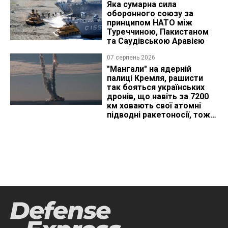
Яка сумарна сила
оборонного союзу за
принципом НАТО між
Туреччиною, Пакистаном
та Саудівською Аравією
07 серпень 2026
"Мангали" на ядерній
палиці Кремля, рашисти
так бояться українських
дронів, що навіть за 7200
км ховають свої атомні
підводні ракетоносії, тож
що видно з космосу