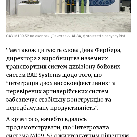
САУ M109-52 на експозиції виставки AUSA, фото взяті з ресурсу btvt
Там також цитують слова Дена Фербера,
директора з виробництва наземних
транспортних систем дивізіону бойових
систем BAE Systems щодо того, що
"інтеграція двох високоефективних та
перевірених артилерійських систем
забезпечує стабільну конструкцію та
передбачувану продуктивність".
А крім того, начебто вдалось
продемонструвати, що "інтегрована
система M109-52 є життєздатним рішенням