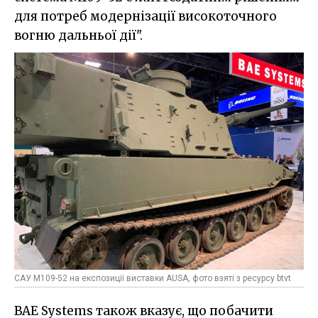
для потреб модернізації високоточного
вогню дальньої дії".
САУ M109-52 на експозиції виставки AUSA, фото взяті з ресурсу btvt
BAE Systems також вказує, що побачити