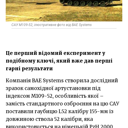
САУ M109-52, ілюстративне фото від BAE Systems
Це перший відомий експеримент у
подібному ключі, який вже дав перші
гарні результати
Компанія BAE Systems створила дослідний
зразок самохідної артустановки під
індексом M109-52, особливість якої –
замість стандартного озброєння на цю САУ
поставили гаубицю L52 калібру 155-мм із
довжиною ствола 52 калібри, яка
використовується на німецькій PzH 2000.