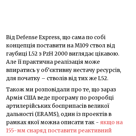
Від Defense Express, що сама по собі
концепція поставити на M109 ствол від
гаубиці L52 з PzH 2000 виглядає цікавою.
Але її практична реалізація може
впиратись у об’єктивну нестачу ресурсів,
для початку – стволів від тих же L52.
Також ми розповідали про те, що зараз
Армія США веде програму по розробці
артилерійських боєприпасів великої
дальності (ERAMS), один із проектів в
рамках якої можна описати так -
якщо на
155-мм снаряд поставити реактивний