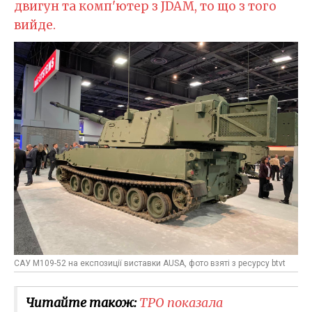
двигун та комп'ютер з JDAM, то що з того
вийде.
САУ M109-52 на експозиції виставки AUSA, фото взяті з ресурсу btvt
Читайте також:
ТРО показала