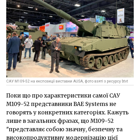
САУ M109-52 на експозиції виставки AUSA, фото взяті з ресурсу btvt
Поки що про характеристики самої САУ
M109-52 представники BAE Systems не
говорять у конкретних категоріях. Кажуть
лише в загальних фразах, що M109-52
"представляє собою значну, безпечну та
високопродуктивну модернізацію цієї