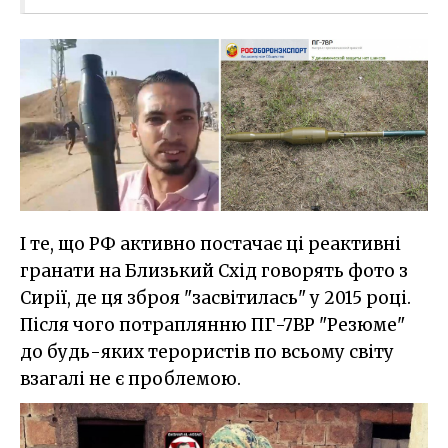
І те, що РФ активно постачає ці реактивні
гранати на Близький Схід говорять фото з
Сирії, де ця зброя "засвітилась" у 2015 році.
Після чого потраплянню ПГ-7ВР "Резюме"
до будь-яких терористів по всьому світу
взагалі не є проблемою.