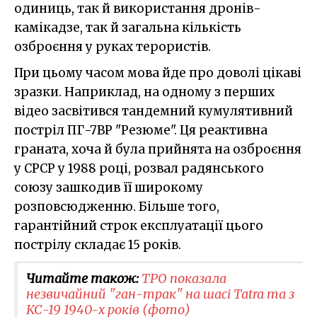
одиниць, так й використання дронів-
камікадзе, так й загальна кількість
озброєння у руках терористів.
При цьому часом мова йде про доволі цікаві
зразки. Наприклад, на одному з перших
відео засвітився тандемний кумулятивний
постріл ПГ-7ВР "Резюме". Ця реактивна
граната, хоча й була прийнята на озброєння
у СРСР у 1988 році, розвал радянського
союзу зашкодив її широкому
розповсюдженню. Більше того,
гарантійний строк експлуатації цього
пострілу складає 15 років.
Читайте також:
ТРО показала
незвичайний "ган-трак" на шасі Tatra та з
КС-19 1940-х років (фото)