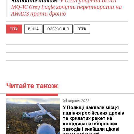
Читайте також:
У США ударний БПЛА
MQ-1C Grey Eagle хочуть перетворити на
AWACS проти дронів
ТЕГИ
ВІЙНА
ОЗБРОЄННЯ
ПТРК
Читайте також
04 серпня 2026
У Польщі наклали місця
падіння російських дронів
та крилатих ракет на
координати оборонних
заводів і знайшли цікаві