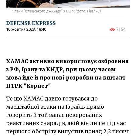
Члени "Ісламського джихаду" з ПЗРК (фото: Flash90)
DEFENSE EXPRESS
10 жовтня 2023, 18:40
7154
ХАМАС активно використовує озброєння
з РФ, Ірану та КНДР, при цьому часом
мова йде й про нові розробки на кшталт
ПТРК "Корнет"
Те що ХАМАС давно готувався до
масштабної атаки на Ізраїль прямо
говорить й той запас некерованих
реактивних снарядів, якій він лише під час
першого обстрілу випустив понад 2,2 тисячі