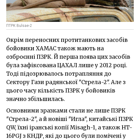
ПТРК Bulsae-2
Окрім переносних протитанкових засобів
бойовики ХАМАС також мають на
озброєнні ПЗРК. Й перша поява цих засобів
була зафіксована ЦАХАЛ лише у 2012 році.
Тоді підозрювалось потрапляння до
Сектору Гази радянської "Стрела-2". Але з
цього часу кількість ПЗРК у бойовиків
значно збільшилась.
Основними зразками стали не лише ПЗРК
"Стрела-2", а й новіші "Игла", китайські ПЗРК
QW, їхні іранські копії Misagh-1, а також HT-
16PGJ з КНДР, які до цього були помічені у