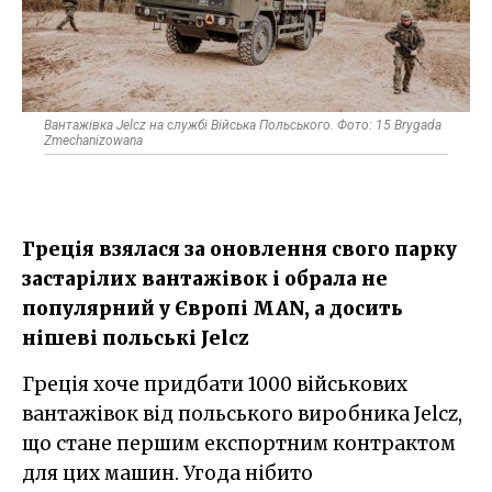
Вантажівка Jelcz на службі Війська Польського. Фото: 15 Brygada
Zmechanizowana
Греція взялася за оновлення свого парку
застарілих вантажівок і обрала не
популярний у Європі MAN, а досить
нішеві польські Jelcz
Греція хоче придбати 1000 військових
вантажівок від польського виробника Jelcz,
що стане першим експортним контрактом
для цих машин. Угода нібито