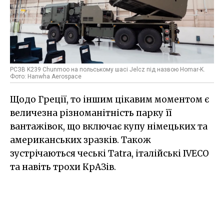
РСЗВ K239 Chunmoo на польському шасі Jelcz під назвою Homar-K.
Фото: Hanwha Aerospace
Щодо Греції, то іншим цікавим моментом є
величезна різноманітність парку її
вантажівок, що включає купу німецьких та
американських зразків. Також
зустрічаються чеські Tatra, італійські IVECO
та навіть трохи КрАЗів.