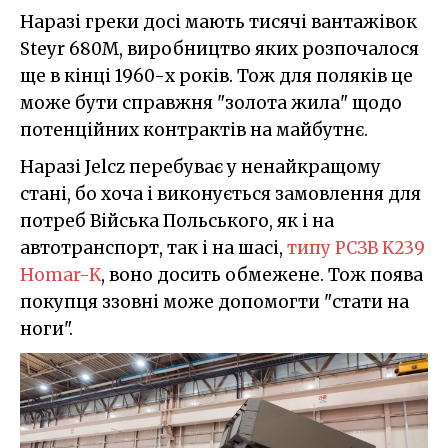
Наразі греки досі мають тисячі вантажівок
Steyr 680M, виробництво яких розпочалося
ще в кінці 1960-х років. Тож для поляків це
може бути справжня "золота жила" щодо
потенційних контрактів на майбутнє.
Наразі Jelcz перебуває у ненайкращому
стані, бо хоча і виконується замовлення для
потреб Війська Польського, як і на
автотранспорт, так і на шасі,
типу РСЗВ K239
Homar-K
, воно досить обмежене. Тож поява
покупця ззовні може допомогти "стати на
ноги".