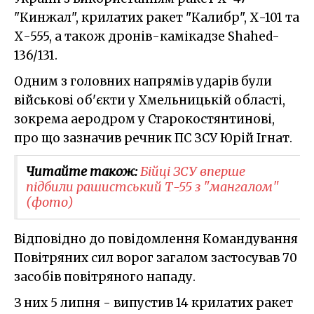
"Кинжал", крилатих ракет "Калибр", Х-101 та
Х-555, а також дронів-камікадзе Shahed-
136/131.
Одним з головних напрямів ударів були
військові об'єкти у Хмельницькій області,
зокрема аеродром у Старокостянтинові,
про що зазначив речник ПС ЗСУ Юрій Ігнат.
Читайте також:
Бійці ЗСУ вперше
підбили рашистський Т-55 з "мангалом"
(фото)
Відповідно до повідомлення Командування
Повітряних сил ворог загалом застосував 70
засобів повітряного нападу.
З них 5 липня - випустив 14 крилатих ракет