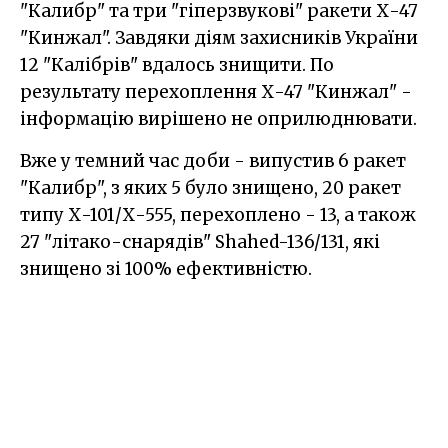
"Калибр" та три "гіперзвукові" ракети Х-47
"Кинжал". Завдяки діям захисників України
12 "Калібрів" вдалось знищити. По
результату перехоплення Х-47 "Кинжал" -
інформацію вирішено не оприлюднювати.
Вже у темний час доби - випустив 6 ракет
"Калибр", з яких 5 було знищено, 20 ракет
типу Х-101/Х-555, перехоплено - 13, а також
27 "літако-снарядів" Shahed-136/131, які
знищено зі 100% ефективністю.