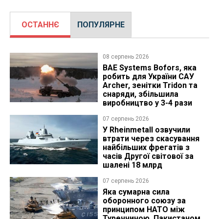
ОСТАННЄ
ПОПУЛЯРНЕ
08 серпень 2026
BAE Systems Bofors, яка
робить для України САУ
Archer, зенітки Tridon та
снаряди, збільшила
виробництво у 3-4 рази
07 серпень 2026
У Rheinmetall озвучили
втрати через скасування
найбільших фрегатів з
часів Другої світової за
шалені 18 млрд
07 серпень 2026
Яка сумарна сила
оборонного союзу за
принципом НАТО між
Туреччиною, Пакистаном