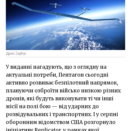
Дрон Zephyr
У виданні нагадують, що з оглядну на
актуальні потреби, Пентагон сьогодні
активно розвиває безпілотний напрямок,
плануючи озброїти військо низкою різних
дронів, які будуть виконувати ті чи інші
місії на полі бою — від ударних до
розвідувальних і транспортних. І у серпні
оборонним відомством США розгорнуло
ініціативу Replicator, у рамках якої