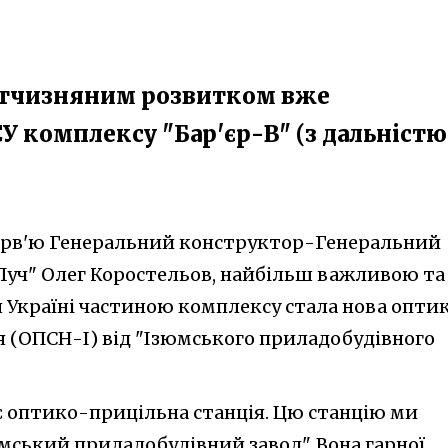
ітчизняним розвитком вже
У комплексу "Бар'єр-В" (з дальністю
терв'ю Генеральний конструктор-Генеральний
уч" Олег Коростельов, найбільш важливою та
 Україні частиною комплексу стала нова опти
я (ОПСН-І) від "Ізюмського приладобудівного
 оптико-прицільна станція. Цю станцію ми
мський приладобудівний завод". Вона гарної