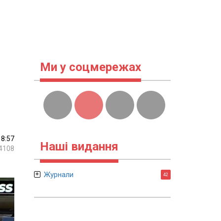
Ми у соцмережах
18:57
Наші видання
4108
Журнали
42