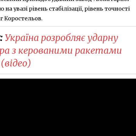
 на увазі рівень стабілізації, рівень точності
лег Коростельов.
:
Україна розробляє ударну
ера з керованими ракетами
(відео)