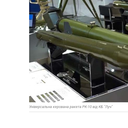
Універсальна керована ракета РК-10 від КБ "Луч"