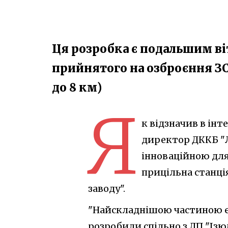
Ця розробка є подальшим в
прийнятого на озброєння ЗС
до 8 км)
Я
к відзначив в ін
директор ДККБ "Л
інноваційною для
прицільна станці
заводу".
"Найскладнішою частиною є
розробили спільно з ДП "Ізю