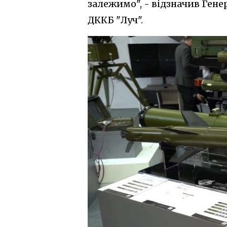
залежимо", - відзначив Ге
ДККБ "Луч".