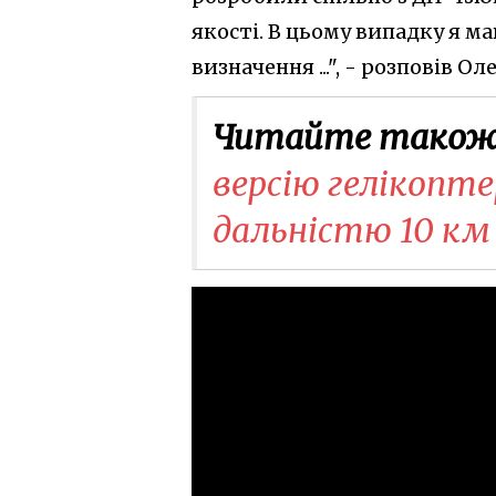
якості. В цьому випадку я маю
визначення ...", - розповів О
Читайте також
версію гелікопт
дальністю 10 км 