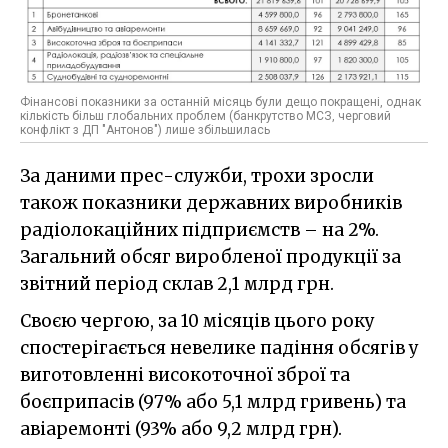
Фінансові показники за останній місяць були дещо покращені, однак
кількість більш глобальних проблем (банкрутство МСЗ, черговий
конфлікт з ДП "Антонов") лише збільшилась
За даними прес-служби, трохи зросли
також показники державних виробників
радіолокаційних підприємств – на 2%.
Загальний обсяг виробленої продукції за
звітний період склав 2,1 млрд грн.
Своєю чергою, за 10 місяців цього року
спостерігається невелике падіння обсягів у
виготовленні високоточної зброї та
боєприпасів (97% або 5,1 млрд гривень) та
авіаремонті (93% або 9,2 млрд грн).