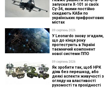
запускати Х-101 зі своїх
Су-34, якими постійно
скидають КАБи по
українських прифронтових
містах
09 серпень 2026
У Leonardo знову згадали,
що до кінця року
протестують в Україні
таємничий компонент
нової системи ППО
09 серпень 2026
Як зробити так, щоб НРК
діяв без перешкод, або
деякі аспекти живучості з
огляду на властивості
рухомості та прохідності